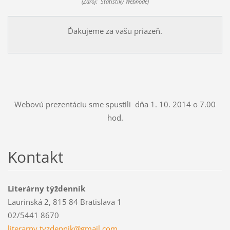
(Zdroj: Štatistiky Webnode)
Ďakujeme za vašu priazeň.
Webovú prezentáciu sme spustili dňa 1. 10. 2014 o 7.00
hod.
Kontakt
Literárny týždenník
Laurinská 2, 815 84 Bratislava 1
02/5441 8670
literarn
y.tyzden
nik@gmai
l.com