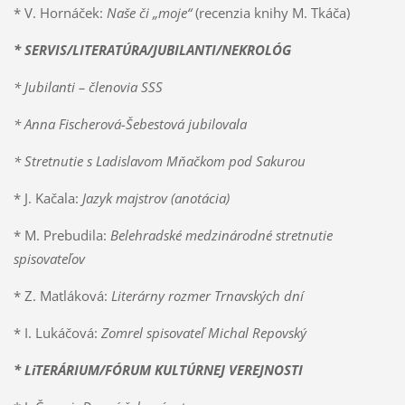
* V. Hornáček:
Naše či „moje“
(recenzia knihy M. Tkáča)
* SERVIS/LITERATÚRA/JUBILANTI/NEKROLÓG
* Jubilanti – členovia SSS
* Anna Fischerová-Šebestová jubilovala
* Stretnutie s Ladislavom Mňačkom pod Sakurou
* J. Kačala:
Jazyk majstrov (anotácia)
* M. Prebudila:
Belehradské medzinárodné stretnutie
spisovateľov
* Z. Matláková:
Literárny rozmer Trnavských dní
* I. Lukáčová:
Zomrel spisovateľ Michal Repovský
* LiTERÁRIUM/FÓRUM KULTÚRNEJ VEREJNOSTI