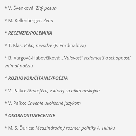
* V. Švenková:
Žltý posun
* M. Kellenberger:
Žena
* RECENZIE/POLEMIKA
* T. Klas:
Pokoj nevädze
(E. Fordinálová)
* B. Vargová-Habovčíková:
„Nulovosť“ vedomostí a schopností
vnímať poéziu
* ROZHOVOR/ČÍTANIE/POÉZIA
* V. Paľko:
Atmosféra, v ktorej sa nikto neskrýva
* V. Paľko:
Chvenie ukolísané jazykom
* OSOBNOSTI/RECENZIE
* M. S. Ďurica:
Medzinárodný rozmer politiky A. Hlinku