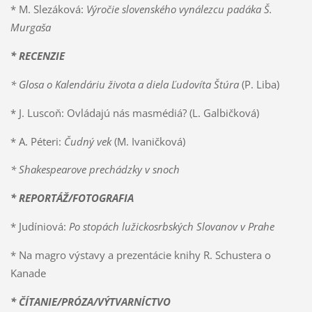
* M. Slezáková:
Výročie slovenského vynálezcu padáka Š.
Murgaša
* RECENZIE
* Glosa o Kalendáriu života a diela Ľudovíta Štúra
(P. Liba)
* J. Luscoň: Ovládajú nás masmédiá? (L. Galbičková)
* A. Péteri:
Čudný vek
(M. Ivaničková)
* Shakespearove prechádzky v snoch
* REPORTÁŽ/FOTOGRAFIA
* Judíniová:
Po stopách lužickosrbských Slovanov v Prahe
* Na magro výstavy a prezentácie knihy R. Schustera o
Kanade
* ČÍTANIE/PRÓZA/VÝTVARNÍCTVO