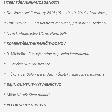
LITERATÚRA/KNIHA/OSOBNOSTI
*
Dni slovenskej literatúry 2014
(15. – 19. 10. 2014 v Bratislave )
*
Zástupcovia SSS na slávnosti venovanej pamiatke L. Ťažkého
*
Nové kníhkupectvo LIC na Nám. SNP
*
KOMENTÁRE/ZAHRANIČIE/DOMOV
*
R. Michelko:
Étos východoeurópskeho kapitalizmu
* Ľ. Števko:
Súmrak pravice
* F. Škvrnda:
Bolo referendum v Škótsku skutočne neúspešné?
* DEJINY/UMENIE/VÝTVARNÍCTVO
* Milan Vároš:
Slepí maliari
* REPORTÁŽ/OSOBNOSTI