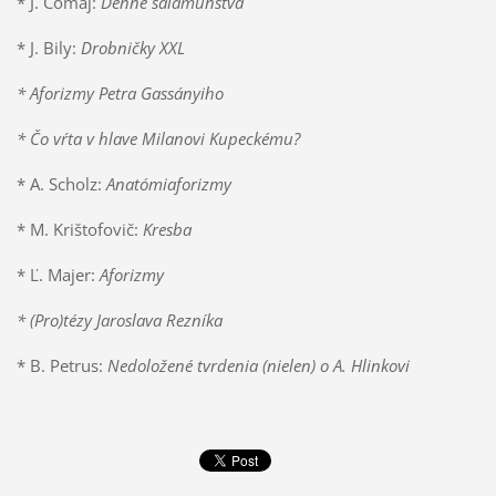
* J. Čomaj:
Denné šalamúnstva
* J. Bily:
Drobničky XXL
* Aforizmy Petra Gassányiho
* Čo vŕta v hlave Milanovi Kupeckému?
* A. Scholz:
Anatómiaforizmy
* M. Krištofovič:
Kresba
* Ľ. Majer:
Aforizmy
* (Pro)tézy Jaroslava Rezníka
* B. Petrus:
Nedoložené tvrdenia (nielen) o A. Hlinkovi