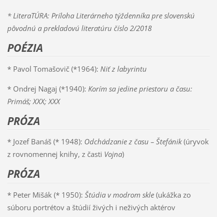
* LiteraTÚRA: Príloha Literárneho týždenníka pre slovenskú
pôvodnú a prekladovú literatúru číslo 2/2018
POÉZIA
* Pavol Tomašovič (*1964):
Niť z labyrintu
* Ondrej Nagaj (*1940):
Korím sa jedine priestoru a času:
Primáš; XXX; XXX
PRÓZA
* Jozef Banáš (* 1948):
Odchádzanie z času – Štefánik
(úryvok
z rovnomennej knihy, z časti
Vojna
)
PRÓZA
* Peter Mišák (* 1950):
Štúdia v modrom skle
(ukážka zo
súboru portrétov a štúdií živých i neživých aktérov