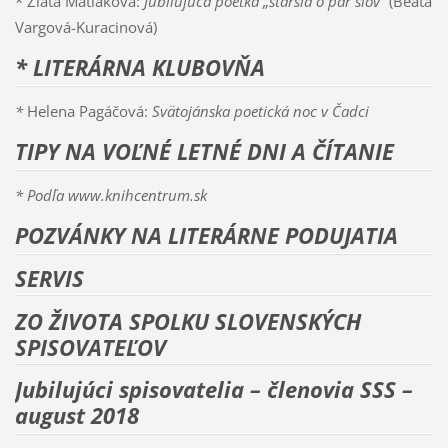
* Zlata Matláková:
Jubilujúca poetka „staršia o pár slov“
(Beáta
Vargová-Kuracinová)
* LITERÁRNA KLUBOVŇA
*
Helena Pagáčová:
Svätojánska poetická noc v Čadci
TIPY NA VOĽNÉ LETNÉ DNI A ČÍTANIE
* Podľa www.knihcentrum.sk
POZVÁNKY NA LITERÁRNE PODUJATIA
SERVIS
ZO ŽIVOTA SPOLKU SLOVENSKÝCH
SPISOVATEĽOV
Jubilujúci spisovatelia – členovia SSS –
august 2018