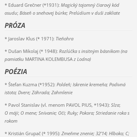
* Eduard Grečner (*1931):
Magický tajomný čiarový kód
osudu
;
Báseň o snehovej búrke; Prelúdium v duši zakliate
PRÓZA
* Jaroslav Klus (* 1971):
Tieňohra
* Dušan Mikolaj (* 1948):
Rozlúčka s insitným básnikom (na
pamiatku
MARTINA KOLEMBUSA
z Lodna)
POÉZIA
* Štefan Kuzma (*1952):
Poldeň; Iskrenie kremeňa; Podivná
istota; Dvere; Záhrada; Zahmlenie
* Pavol Stanislav (vl. menom PAVOL PIUS, *1943):
Slza
;
O máji
;
O mene; Snívanie; Oči; Ruky; Pokora; Striedanie roka s
rokom
* Kristián Grupač (* 1995):
Zmeňme znenie; 32’14; Hlboko; C;