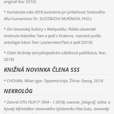
originál Ikar 2010)
*
Humanista roka 2018
(ocenenie pri príležitosti Svetového
dňa humanistov Dr. GUSTÁVOVI MURÍNOVI, PhD.)
*
Dni slovenskej kultúry v Malopoľsku: Poľsko-slovenské
stretnutie básnikov Tam a späť
v Krakove, nazvané podľa
antológie básní
Tam i pozwrotem/Tam a späť
(2018)
*
Odetí do krásy
(encyklopedicko-zážitková publikácia, Ikar,
2018)
KNIŽNÁ NOVINKA ČLENA SSS
* CHOVAN, Milan Igor:
Tajomná trója.
Žilina: Georg, 2018
NEKROLÓG
* Zomrel OTO FILIP (* 1954 – † 2018), novinár, fotograf, editor a
bývalý šéfredaktor slovenského týždenníka Hlas ľudu, slovenský