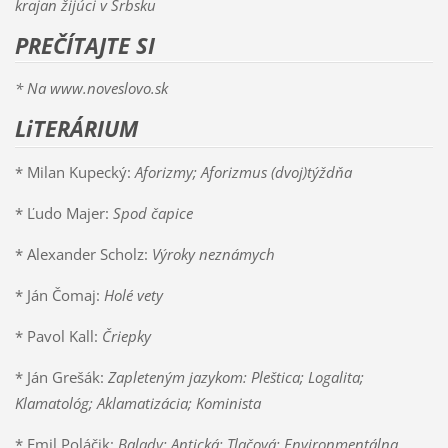
krajan žijúci v Srbsku
PREČÍTAJTE SI
* Na www.noveslovo.sk
LiTERÁRIUM
* Milan Kupecký:
Aforizmy; Aforizmus (dvoj)týždňa
* Ľudo Majer:
Spod čapice
* Alexander Scholz:
Výroky neznámych
* Ján Čomaj:
Holé vety
* Pavol Kall:
Čriepky
* Ján Grešák:
Zapleteným jazykom: Pleštica; Logalita;
Klamatológ; Aklamatizácia; Kominista
* Emil Poláčik:
Balady: Antická; Tlačová; Environmentálna