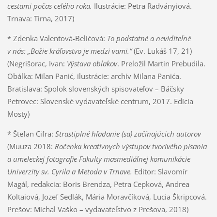
cestami počas celého roka.
Ilustrácie: Petra Radványiová.
Trnava: Tirna, 2017)
* Zdenka Valentová-Belićová:
To podstatné a neviditeľné
v nás: „Božie kráľovstvo je medzi vami.“
(Ev. Lukáš 17, 21)
(Negrišorac, Ivan:
Výstava oblakov
. Preložil Martin Prebudila.
Obálka: Milan Panić, ilustrácie: archív Milana Panića.
Bratislava: Spolok slovenských spisovateľov – Báčsky
Petrovec: Slovenské vydavateľské centrum, 2017. Edícia
Mosty)
* Štefan Cifra:
Strastiplné hľadanie (sa) začínajúcich autorov
(Muuza 2018:
Ročenka kreatívnych výstupov tvorivého písania
a umeleckej fotografie Fakulty masmediálnej komunikácie
Univerzity sv. Cyrila a Metoda v Trnave.
Editor: Slavomír
Magál, redakcia: Boris Brendza, Petra Cepková, Andrea
Koltaiová, Jozef Sedlák, Mária Moravčíková, Lucia Škripcová.
Prešov: Michal Vaško – vydavateľstvo z Prešova, 2018)