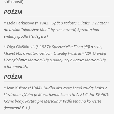
súčasnosti)
POÉZIA
* Etela Farkašová (* 1943):
Opäť o radosti; O láske...; Zviazaní
do uzlíka; Tajomstvo; Mohli by sme hovoriť; Spredtuchou
svetliny (podľa Heidegera );
* Oľga Gluštíková (* 1987):
Spisovateľka Elena (48) o sebe;
Malvet (45) o vnútornostiach; O svätej Frustrácii (20); O svätej
Hemoglobíne; Martina (18) o padajúcej hviezde; Martina (18)
o fotomontáži;
POÉZIA
* Ivan Kučma (*1944):
Hudba ako vône; Letná etuda; Láska v
klavírnom výťahu (K Mozartovmu koncertu č. 21 C dur KV 467);
Rosné body; Partita pre Messalinu; Vedľa teba na koncerte
(Venované E. L.)