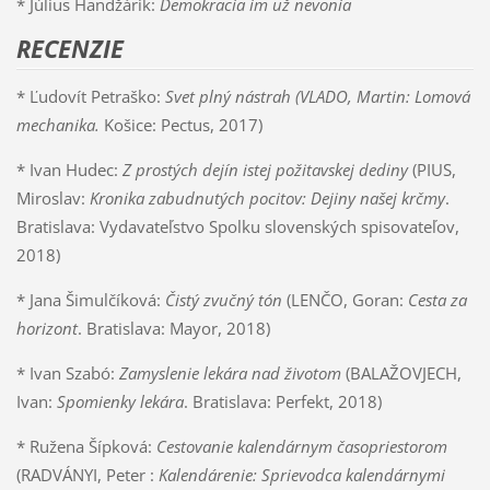
* Július Handžárik:
Demokracia im už nevonia
RECENZIE
* Ľudovít Petraško:
Svet plný nástrah (VLADO, Martin: Lomová
mechanika.
Košice: Pectus, 2017)
* Ivan Hudec:
Z prostých dejín istej požitavskej dediny
(PIUS,
Miroslav:
Kronika zabudnutých pocitov: Dejiny našej krčmy
.
Bratislava: Vydavateľstvo Spolku slovenských spisovateľov,
2018)
* Jana Šimulčíková:
Čistý zvučný tón
(LENČO, Goran:
Cesta za
horizont
. Bratislava: Mayor, 2018)
* Ivan Szabó:
Zamyslenie lekára nad životom
(BALAŽOVJECH,
Ivan:
Spomienky lekára
. Bratislava: Perfekt, 2018)
* Ružena Šípková:
Cestovanie kalendárnym časopriestorom
(RADVÁNYI, Peter :
Kalendárenie: Sprievodca kalendárnymi