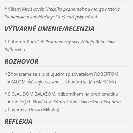
* Viliam Mruškovič:
Niekoľko poznámok na margo histórie
Katalánska a katalánčiny: Starý európsky národ
VÝTVARNÉ UMENIE/RECENZIA
* Ľubomír Podušel:
Postmoderný svet Záboja Bohuslava
Kuľhavého
ROZHOVOR
*
Zhovárame sa s jubilujúcim spisovateľom ROBERTOM
HAKALOM:
Ísť svojou cestou...
(zhovára sa Ján Maršálek)
* S CLAUDOM BALÁŽOM, odborníkom na problematiku
zahraničných Slovákov:
Súmrak nad slovenskou diaspórou
(zhovára sa Dušan Mikolaj)
REFLEXIA