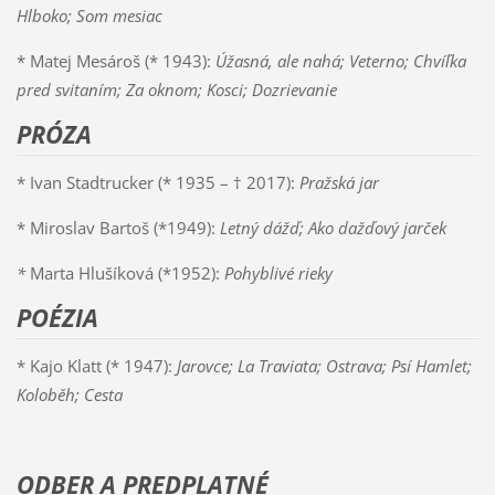
Hlboko; Som mesiac
* Matej Mesároš (* 1943):
Úžasná, ale nahá; Veterno; Chvíľka
pred svitaním; Za oknom; Kosci; Dozrievanie
PRÓZA
* Ivan Stadtrucker (* 1935 – † 2017):
Pražská jar
* Miroslav Bartoš (*1949):
Letný dážď; Ako dažďový jarček
*
Marta Hlušíková (*1952):
Pohyblivé rieky
POÉZIA
* Kajo Klatt (* 1947):
Jarovce; La Traviata; Ostrava; Psí Hamlet;
Koloběh; Cesta
ODBER A PREDPLATNÉ