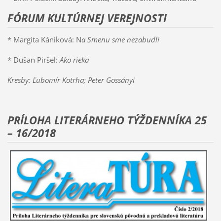
FÓRUM KULTÚRNEJ VEREJNOSTI
* Margita Kániková: N
a Smenu sme nezabudli
* Dušan Piršel:
Ako rieka
Kresby: Ľubomír Kotrha; Peter Gossányi
PRÍLOHA LITERÁRNEHO TÝŽDENNÍKA 25
– 16/2018