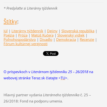
* Predplaťte si Literárny týždenník
Štítky
:
Júl
|
Literárny týždenník
|
Dejiny
|
Slovenská republika
|
Poézia
|
Próza
|
Matúš Kučera
|
Slovenský vidiek
|
Poľnohospodárstvo
|
Divadlo
|
Demokracia
|
Recenzie
|
Fórum kultúrnej verejnosti
O príspevkoch v
Literárnom týždenníku 25 – 26/2018
na
webovej stránke Teraz.sk číatajte <
TU
>.
Hlavný partner vydania
Literárneho týždenníka
č. 25 –
26/2018: Fond na podporu umenia.