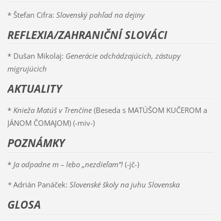
* Štefan Cifra:
Slovenský pohľad na dejiny
REFLEXIA/ZAHRANIČNÍ SLOVÁCI
* Dušan Mikolaj:
Generácie odchádzajúcich, zástupy
migrujúcich
AKTUALITY
*
Knieža Matúš v Trenčíne
(Beseda s MATÚŠOM KUČEROM a
JÁNOM ČOMAJOM) (-miv-)
POZNÁMKY
*
Ja odpadne m – lebo „nezdieľam“!
(-jč-)
*
Adrián Panáček:
Slovenské školy na juhu Slovenska
GLOSA