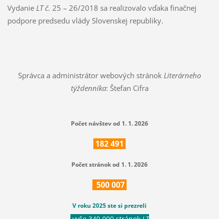
Vydanie
LT č.
25 – 26/2018 sa realizovalo vďaka finačnej
podpore predsedu vlády Slovenskej republiky.
Správca a administrátor webových stránok
Literárneho
týždenníka
: Štefan Cifra
Počet návštev od 1. 1. 2026
182
491
Počet stránok od 1. 1. 2026
500
007
V roku 2025 ste si prezreli
vyše 340 000 stránok
LT