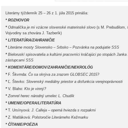
Literárny týždenník 25 – 26 z 1. júla 2015 prináša:
* ROZHOVOR
*
Odmalička je mi vzácne slovenské materinské slovo
(s M. Prebudilom,
Vojvodiny sa zhovára J. Tazberík)
* LITERATÚRA/ZAHRANIČIE
*
Literárne mosty Slovensko – Srbsko – Pozvánka na podujatie SSS
*
Bieloruskí spisovatelia a kultúrni pracovníci kráčajúci po stopách Janka
zástupcami SSS
* KOMENTÁRE/DOMOV/ZAHRANIČIE/NEKROLÓG
*
F. Škvrnda:
Čo sa skrýva za zrazom GLOBSEC 2015?
*
Ľ. Števko:
Slovenský mediálny priestor a disfunkcia verejnoprávnosti
*
V. Blaho:
Kto je vinný?
*
Zomrel herec národný umelec L. Chudík
* UMENIE/OPERA/LITERATÚRA
*
T. Ursínyová:
J. Calleja – operná hviezda s rozpakmi
*
Z. Matláková:
Polstoročie Literárneho Kežmarku
* ČÍTANIE/POÉZIA