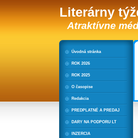
Literárny tý
Atraktívne méd
Úvodná stránka
ROK 2026
ROK 2025
O časopise
Redakcia
PREDPLATNÉ A PREDAJ
DARY NA PODPORU LT
INZERCIA