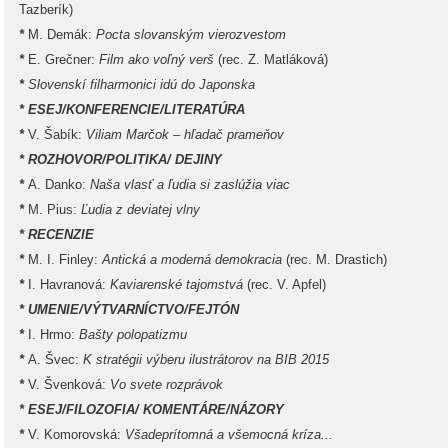
Tazberík)
*
M. Demák:
Pocta slovanským vierozvestom
*
E. Grečner:
Film ako voľný verš
(rec. Z. Matláková)
*
Slovenskí filharmonici idú do Japonska
* ESEJ/KONFERENCIE/LITERATÚRA
*
V. Šabík:
Viliam Marčok – hľadač prameňov
* ROZHOVOR/POLITIKA/ DEJINY
*
A. Danko:
Naša vlasť a ľudia si zaslúžia viac
*
M. Pius:
Ľudia z deviatej vlny
* RECENZIE
*
M. I. Finley:
Antická a moderná demokracia
(rec. M. Drastich)
*
I. Havranová:
Kaviarenské tajomstvá
(rec. V. Apfel)
* UMENIE/VÝTVARNÍCTVO/FEJTÓN
*
I. Hrmo:
Bašty polopatizmu
*
A. Švec:
K stratégii výberu ilustrátorov na BIB 2015
*
V. Švenková:
Vo svete rozprávok
* ESEJ/FILOZOFIA/ KOMENTÁRE/NÁZORY
*
V. Komorovská:
Všadeprítomná a všemocná kríza...