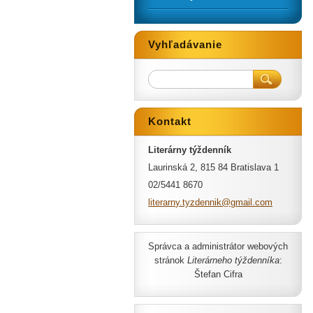
Vyhľadávanie
Kontakt
Literárny týždenník
Laurinská 2, 815 84 Bratislava 1
02/5441 8670
literarn
y.tyzden
nik@gmai
l.com
Správca a administrátor webových
stránok
Literárneho týždenníka
:
Štefan Cifra