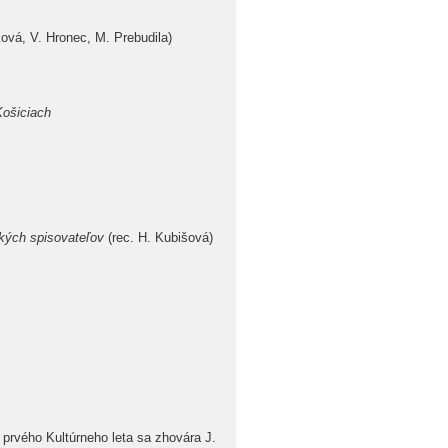
vá, V. Hronec, M. Prebudila)
Košiciach
ských spisovateľov
(rec. H. Kubišová)
 prvého Kultúrneho leta sa zhovára J.