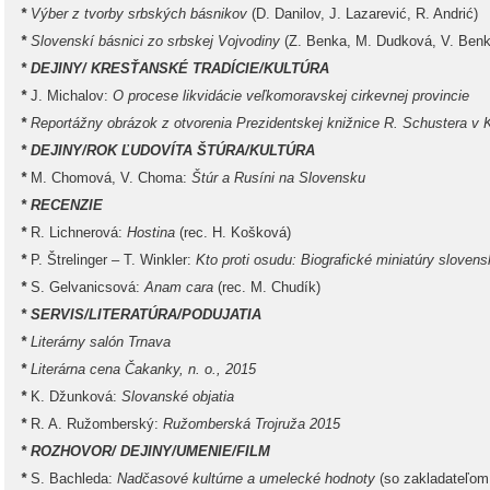
*
Výber z tvorby srbských básnikov
(D. Danilov, J. Lazarević, R. Andrić)
*
Slovenskí básnici zo srbskej Vojvodiny
(Z. Benka, M. Dudková, V. Benko
* DEJINY/ KRESŤANSKÉ TRADÍCIE/KULTÚRA
*
J. Michalov:
O procese likvidácie veľkomoravskej cirkevnej provincie
*
Reportážny obrázok z otvorenia Prezidentskej knižnice R. Schustera v 
* DEJINY/ROK ĽUDOVÍTA ŠTÚRA/KULTÚRA
*
M. Chomová, V. Choma:
Štúr a Rusíni na Slovensku
* RECENZIE
*
R. Lichnerová:
Hostina
(rec. H. Košková)
*
P. Štrelinger – T. Winkler:
Kto proti osudu: Biografické miniatúry sloven
*
S. Gelvanicsová:
Anam cara
(rec. M. Chudík)
* SERVIS/LITERATÚRA/PODUJATIA
*
Literárny salón Trnava
*
Literárna cena Čakanky, n. o., 2015
*
K. Džunková:
Slovanské objatia
*
R. A. Ružomberský:
Ružomberská Trojruža 2015
* ROZHOVOR/ DEJINY/UMENIE/FILM
*
S. Bachleda:
Nadčasové kultúrne a umelecké hodnoty
(so zakladateľom