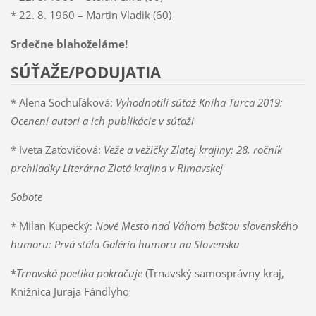
* 22. 8. 1960 – Martin Vladik (60)
Srdečne blahoželáme!
SÚŤAŽE/PODUJATIA
* Alena Sochuľáková:
Vyhodnotili súťaž Kniha Turca 2019:
Ocenení autori a ich publikácie v súťaži
* Iveta Zaťovičová:
Veže a vežičky Zlatej krajiny: 28. ročník
prehliadky Literárna Zlatá krajina v Rimavskej
Sobote
* Milan Kupecký:
Nové Mesto nad Váhom baštou slovenského
humoru: Prvá stála Galéria humoru na Slovensku
*
Trnavská poetika pokračuje
(Trnavský samosprávny kraj,
Knižnica Juraja Fándlyho