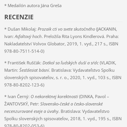
* Medailón autora Jána Greša
RECENZIE
* Dušan Mikolaj:
Prozaik cti vo svete skutočného
(JACKANIN,
Ivan:
Asfaltový hoch
. Preložila Rita Lyons Kindlerová. Praha:
Nakladatelství Volvox Globator, 2019, 1. vyd., 217 s., ISBN
978-80-7511-514-0)
* František Ruščák:
Dotkol sa ľudských duší a sŕdc
(VLADIK,
Martin:
Šesťdesiat básní
. Bratislava: Vydavateľstvo Spolku
slovenských spisovateľov, s. r. o., 2020, 1. vyd., 103 s., ISBN
978-80-8202-123-6)
* Ivan Černý:
O nekorektnej korektnosti
(DINKA, Pavol –
ŽANTOVSKÝ, Petr:
Slovensko-české a česko-slovenské
necenzurované eseje a úvahy
. Bratislava: Vydavateľstvo
Spolku slovenských spisovateľov, 2018, 1. vyd., 195 s., ISBN
978-80-8202-053-6)