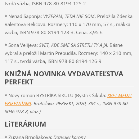
tvrdá väzba, ISBN 978-80-8194-125-2
* Nenad Šaponja:
VYZERÁM, TEDA NIE SOM
. Preložila Zdenka
Valentová-Beličová. Rozmery: 110 x 170 mm, 57 s., mäkká
väzba, ISBN 978-80-8194-128-3. Cena: 3,95 €
* Sona Velijeva:
SVET, KDE SME SA STRETLI TY A JA
. Básne
vybral a preložil Martin Prebudila. Rozmery: 140 x 210 mm,
117 s., tvrdá väzba, ISBN 978-80-8194-126-9
KNIŽNÁ NOVINKA VYDAVATEĽSTVA
PERFEKT
* Nový román BYSTRÍKA ŠIKULU (Bystrík Šikula:
KVET MEDZI
PRIEPASŤAMI
. Bratislava: PERFEKT, 2020, 384 s., ISBN 978-80-
8046-978-8, viaz.)
LiTERÁRIUM
* Zuzana Brnoliaková:
Dozvuky korony