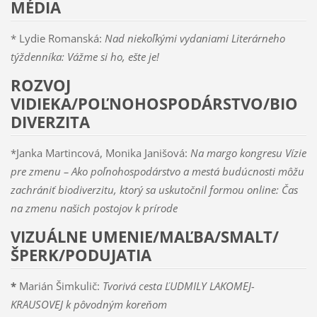
MÉDIA
* Lydie Romanská:
Nad niekoľkými vydaniami Literárneho
týždenníka: Vážme si ho, ešte je!
ROZVOJ
VIDIEKA/POĽNOHOSPODÁRSTVO/BIO
DIVERZITA
*Janka Martincová, Monika Janišová:
Na margo kongresu Vízie
pre zmenu – Ako poľnohospodárstvo a mestá budúcnosti môžu
zachrániť biodiverzitu, ktorý sa uskutočnil formou online: Čas
na zmenu našich postojov k prírode
VIZUÁLNE UMENIE/MAĽBA/SMALT/
ŠPERK/PODUJATIA
*
Marián Šimkulič:
Tvorivá cesta ĽUDMILY LAKOMEJ-
KRAUSOVEJ k pôvodným koreňom