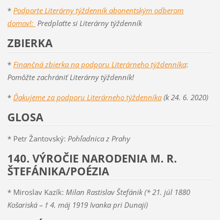
*
Podporte Literárny týždenník abonentským odberom
domov!:
Predplaťte si Literárny týždenník
ZBIERKA
*
Finančná zbierka na podporu Literárneho týždenníka
:
Pomôžte zachrániť Literárny týždenník!
*
Ďakujeme za podporu Literárneho týždenníka
(k 24. 6. 2020)
GLOSA
* Petr Žantovský:
Pohľadnica z Prahy
140. VÝROČIE NARODENIA M. R.
ŠTEFÁNIKA/POÉZIA
* Miroslav Kazík:
Milan Rastislav Štefánik (* 21. júl 1880
Košariská – † 4. máj 1919 Ivanka pri Dunaji)