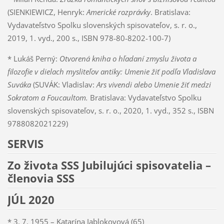
(SIENKIEWICZ, Henryk:
Americké rozprávky
. Bratislava:
Vydavateľstvo Spolku slovenských spisovateľov, s. r. o.,
2019, 1. vyd., 200 s., ISBN 978-80-8202-100-7)
* Lukáš Perný:
Otvorená kniha o hľadaní zmyslu života a
filozofie v dielach mysliteľov antiky: Umenie žiť podľa Vladislava
Suváka
(SUVÁK: Vladislav:
Ars vivendi alebo Umenie žiť medzi
Sokratom a Foucaultom.
Bratislava: Vydavateľstvo Spolku
slovenských spisovateľov, s. r. o., 2020, 1. vyd., 352 s., ISBN
9788082021229)
SERVIS
Zo života SSS Jubilujúci spisovatelia –
členovia SSS
JÚL 2020
* 3. 7. 1955 – Katarína Jablokovová (65)