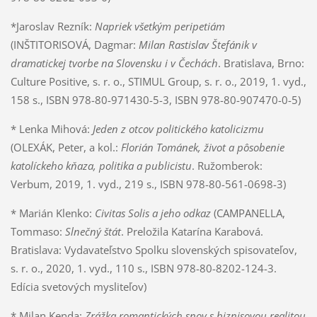
*Jaroslav Rezník:
Napriek všetkým peripetiám
(INŠTITORISOVÁ, Dagmar:
Milan Rastislav Štefánik v
dramatickej tvorbe na Slovensku i v Čechách
. Bratislava, Brno:
Culture Positive, s. r. o., STIMUL Group, s. r. o., 2019, 1. vyd.,
158 s., ISBN 978-80-971430-5-3, ISBN 978-80-907470-0-5)
* Lenka Mihová:
Jeden z otcov politického katolicizmu
(OLEXÁK, Peter, a kol.:
Florián Tománek, život a pôsobenie
katolíckeho kňaza, politika a publicistu
. Ružomberok:
Verbum, 2019, 1. vyd., 219 s., ISBN 978-80-561-0698-3)
* Marián Klenko:
Civitas Solis a jeho odkaz
(CAMPANELLA,
Tommaso:
Slnečný štát
. Preložila Katarína Karabová.
Bratislava: Vydavateľstvo Spolku slovenských spisovateľov,
s. r. o., 2020, 1. vyd., 110 s., ISBN 978-80-8202-124-3.
Edícia svetových mysliteľov)
* Milan Kenda:
Zrážka romantických snov s biznisovou realitou