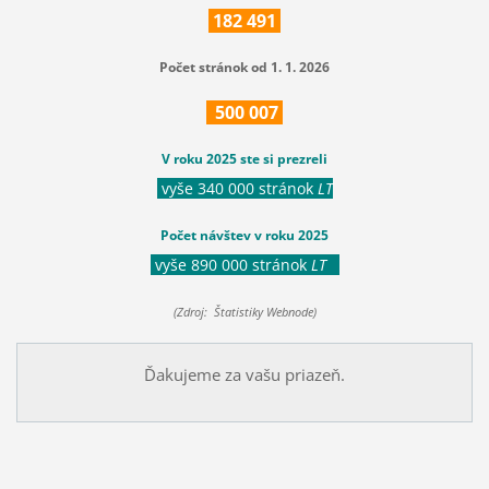
182
491
Počet stránok od 1. 1. 2026
500
007
V roku 2025 ste si prezreli
vyše 340 000 stránok
LT
Počet návštev v roku 2025
vyše 890 000 stránok
LT
(Zdroj: Štatistiky Webnode)
Ďakujeme za vašu priazeň.