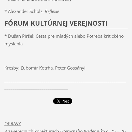
* Alexander Scholz:
Reflexie
FÓRUM KULTÚRNEJ VEREJNOSTI
* Dušan Piršel: Cesta pre mladých alebo Potreba kritického
myslenia
Kresby: Ľubomír Kotrha, Peter Gossányi
___________________________________________________________
_______________________________
OPRAVY
V záverečných korektúrach
Literárneho týždenníka
č. 25 – 26