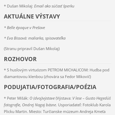
* Dušan Mikolaj:
Email ako súčasť šperku
AKTUÁLNE VÝSTAVY
* Belle époque v Prešove
* Eva Bissová: maliarka, spisovateľka
(Stranu pripravil Dušan Mikolaj)
ROZHOVOR
* S husľovým virtuózom PETROM MICHALICOM: Hudba pod
diamantovou klenbou (zhovára sa Fedor Mikovič)
PODUJATIA/FOTOGRAFIA/POÉZIA
* Peter Mišák:
O (dvoj)výstave
(Výstava:
V lese – Gusto Hegedüš
fotografie, Ondrej Nagaj básne
. Usporiadateľ: Fotoklub Karola
Plicku Martin. Miesto: Turčianske múzeum Andreja Kmeťa