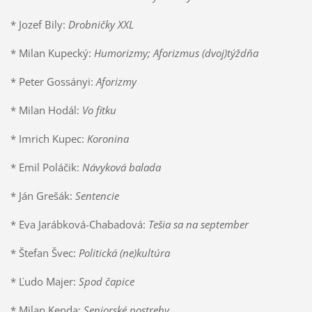
* Jozef Bily:
Drobničky XXL
* Milan Kupecký:
Humorizmy; Aforizmus (dvoj)týždňa
* Peter Gossányi:
Aforizmy
* Milan Hodál:
Vo fitku
* Imrich Kupec:
Koronina
* Emil Poláčik:
Návyková balada
* Ján Grešák:
Sentencie
* Eva Jarábková-Chabadová:
Tešia sa na september
* Štefan Švec:
Politická (ne)kultúra
* Ľudo Majer:
Spod čapice
* Milan Kenda:
Seniorské postrehy