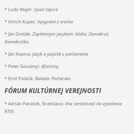
* Ľudo Majer:
Spod čapice
* Imrich Kupec:
Vysypané z vrecka
* Ján Grešák:
Zapleteným jazykom: Idiéta; Demokrut;
Demokrútka
* Ján Kopina:
Jazyk a jazýček v parlamente
* Peter Gossányi:
Aforizmy
* Emil Poláčik:
Balada: Počtárska
FÓRUM KULTÚRNEJ VEREJNOSTI
* Adrián Panáček, Bratislava:
Viac serióznosti do vysielania
RTVS