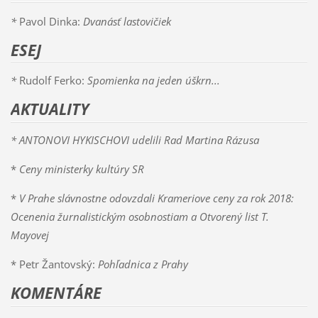
*
Pavol Dinka:
Dvanásť lastovičiek
ESEJ
*
Rudolf Ferko:
Spomienka na jeden úškrn...
AKTUALITY
* ANTONOVI HYKISCHOVI udelili Rad Martina Rázusa
*
Ceny ministerky kultúry SR
*
V Prahe slávnostne odovzdali Krameriove ceny za rok 2018:
Ocenenia žurnalistickým osobnostiam a Otvorený list T.
Mayovej
* Petr Žantovský:
Pohľadnica z Prahy
KOMENTÁRE