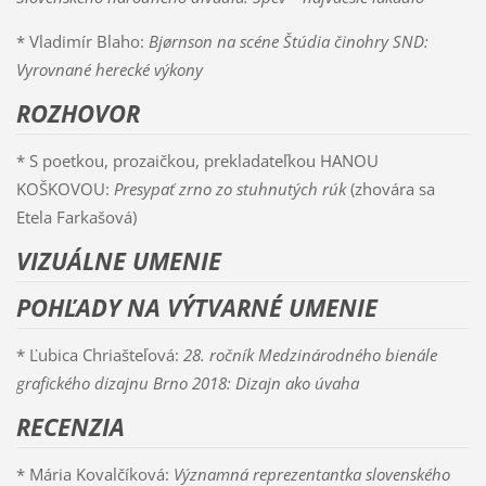
* Vladimír Blaho:
Bjørnson na scéne Štúdia činohry SND:
Vyrovnané herecké výkony
ROZHOVOR
* S poetkou, prozaičkou, prekladateľkou HANOU
KOŠKOVOU:
Presypať zrno zo stuhnutých rúk
(zhovára sa
Etela Farkašová)
VIZUÁLNE UMENIE
POHĽADY NA VÝTVARNÉ UMENIE
* Ľubica Chriašteľová:
28. ročník Medzinárodného bienále
grafického dizajnu Brno 2018: Dizajn ako úvaha
RECENZIA
* Mária Kovalčíková:
Významná reprezentantka slovenského