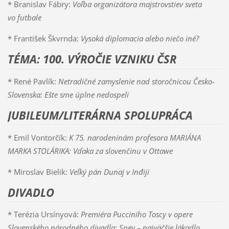
* Branislav Fábry:
Voľba organizátora majstrovstiev sveta
vo futbale
* František Škvrnda:
Vysoká diplomacia alebo niečo iné?
TÉMA: 100. VÝROČIE VZNIKU ČSR
* René Pavlík:
Netradičné zamyslenie nad storočnicou Česko-
Slovenska: Ešte sme úplne nedospeli
JUBILEUM/LITERÁRNA SPOLUPRÁCA
* Emil Vontorčík:
K 75. narodeninám profesora MARIÁNA
MARKA STOLÁRIKA: Vďaka za slovenčinu v Ottawe
* Miroslav Bielik:
Veľký pán Dunaj v Inđiji
DIVADLO
* Terézia Ursínyová:
Premiéra Pucciniho Toscy v opere
Slovenského národného divadla: Spev – najväčšie lákadlo