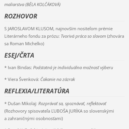
maliarstva (BĚLA KOLČÁKOVÁ)
ROZHOVOR
S JAROSLAVOM KLUSOM, najnovším nositeľom prémie
Literárneho fondu za prózu:
Tvorivá práca so slovom
(zhovára
sa Roman Michelko)
ESEJ/ČRTA
* Ivan Bindas:
Podstatná je individuálna možnosť výberu
* Viera Švenková:
Čakanie na zázrak
REFLEXIA/LITERATÚRA
* Dušan Mikolaj:
Rozprávať sa, spoznávať, reflektovať
(Rozhovory spisovateľa ĽUBOŠA JURÍKA so slovenskými
a zahraničnými osobnosťami)