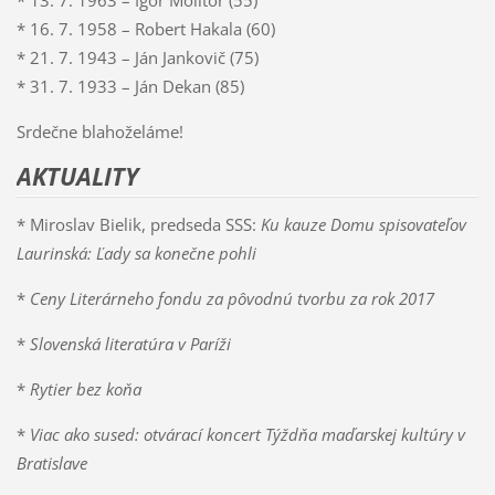
* 13. 7. 1963 – Igor Molitor (55)
* 16. 7. 1958 – Robert Hakala (60)
* 21. 7. 1943 – Ján Jankovič (75)
* 31. 7. 1933 – Ján Dekan (85)
Srdečne blahoželáme!
AKTUALITY
* Miroslav Bielik, predseda SSS:
Ku kauze Domu spisovateľov
Laurinská: Ľady sa konečne pohli
*
Ceny Literárneho fondu za pôvodnú tvorbu za rok 2017
*
Slovenská literatúra v Paríži
*
Rytier bez koňa
*
Viac ako sused: otvárací koncert Týždňa maďarskej kultúry v
Bratislave