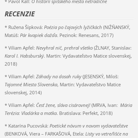
* Pavol Kall:
O histórii spišského mesta netradične
RECENZIE
* Ružena Šípková:
Poézia po čajových lyžičkách
(NIŽŇANSKÝ,
Matúš:
Pár kvapiek dažďa
. Pezinok: Renesans, 2017)
* Viliam Apfel:
Nevyhral nič, prehral všetko
(ŽLNAY, Stanislav:
Karol I. Habsburský
. Martin: Vydavateľstvo Matice slovenskej,
2018)
* Viliam Apfel:
Záhady na dosah ruky
(JESENSKÝ, Miloš:
Tajomné Miesta Slovenska
, Martin: Vydavateľstvo Matice
slovenskej, 2014)
* Viliam Apfel:
Česť žene, sláva cisárovnej!
(MRVA, Ivan:
Mária
Terézia: Vladárka a matka
. Bratislava: Perfekt, 2018)
* Katarína Pucovská:
Poetické nóvum v novom vydavateľstve
(BENKOVÁ, Viera – FARKAŠOVÁ, Etela:
Listy vo vetre/lišće na