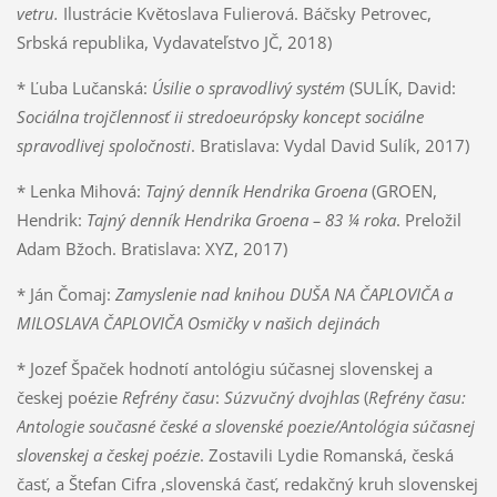
vetru.
Ilustrácie Květoslava Fulierová. Báčsky Petrovec,
Srbská republika, Vydavateľstvo JČ, 2018)
* Ľuba Lučanská:
Úsilie o spravodlivý systém
(SULÍK, David:
Sociálna trojčlennosť ii stredoeurópsky koncept sociálne
spravodlivej spoločnosti
. Bratislava: Vydal David Sulík, 2017)
* Lenka Mihová:
Tajný denník Hendrika Groena
(GROEN,
Hendrik:
Tajný denník Hendrika Groena – 83 ¼ roka
. Preložil
Adam Bžoch. Bratislava: XYZ, 2017)
* Ján Čomaj:
Zamyslenie nad knihou DUŠA NA ČAPLOVIČA a
MILOSLAVA ČAPLOVIČA Osmičky v našich dejinách
* Jozef Špaček hodnotí antológiu súčasnej slovenskej a
českej poézie
Refrény času
:
Súzvučný dvojhlas
(
Refrény času:
Antologie současné české a slovenské poezie/Antológia súčasnej
slovenskej a českej poézie
. Zostavili Lydie Romanská, česká
časť, a Štefan Cifra ,slovenská časť, redakčný kruh slovenskej