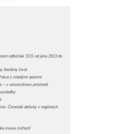
osti odbočiek SSS od júna 2013 do
y literárny život
Práca s mladými autormi
e – v univerzitnom prostredí
výsledky
t
line:
Činorodé aktivity v regiónoch
ka musia zvíťaziť