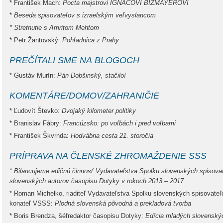
* František Mach:
Pocta majstrovi IGNÁCOVI BIZMAYEROVI
*
Beseda spisovateľov s izraelským veľvyslancom
* Stretnutie s Amritom Mehtom
* Petr Žantovský:
Pohľadnica z Prahy
PREČÍTALI SME NA BLOGOCH
* Gustáv Murín:
Pán Dobšinský, stačilo!
KOMENTÁRE/DOMOV/ZAHRANIČIE
* Ľudovít Števko:
Dvojaký kilometer politiky
* Branislav Fábry:
Francúzsko: po voľbách i pred voľbami
* František Škvrnda:
Hodvábna cesta 21. storočia
PRÍPRAVA NA ČLENSKÉ ZHROMAŽDENIE SSS
* Bilancujeme edičnú činnosť Vydavateľstva Spolku slovenských spisova
slovenských autorov časopisu Dotyky v rokoch 2013 – 2017
* Roman Michelko, riaditeľ Vydavateľstva Spolku slovenských spisovateľ
konateľ VSSS:
Plodná slovenská pôvodná a prekladová tvorba
* Boris Brendza, šéfredaktor časopisu Dotyky:
Edícia mladých slovenskýc