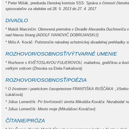
* Peter Mišák, predseda členskej komisie SSS:
Správa o činnosti člensk
spisovateľov za obdobie od 28. 5. 2013 do 27. 4. 2017
DIVADLO
* Matúš Marcinčin:
Obnovená premiéra v Divadle Alexandra Duchnoviča v 
nad hlavou štrang (ADOLF IVANOVIČ DOBRIJANSKIJ)
* Mišo A. Kováč:
Polstoročie národnej ochotníckej divadelnej prehliadky 
ROZHOVOR/OSOBNOSŤ/VÝTVARNÉ UMENIE
*
Rozhovor s KVĚTOSLAVOU FULIEROVOU, maliarkou, grafičkou a ilustr
veľkým srdcom
(Zhovára sa Etela Farkašová)
ROZHOVOR/OSOBNOSŤ/POÉZIA
*
O životnom i poetickom časopriestore FRANTIŠKA RUŠČÁKA: „Všetko je
Lukáčová)
* Július Lomenčík:
Pri štvrťstoročí úmrtia Mikuláša Kováča: Nezabúdať n
* Július Lomenčík:
Mesto moje (Mikulášovi Kováčovi)
ČÍTANIE/PRÓZA