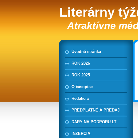
Literárny tý
Atraktívne méd
Úvodná stránka
ROK 2026
ROK 2025
O časopise
Redakcia
PREDPLATNÉ A PREDAJ
DARY NA PODPORU LT
INZERCIA