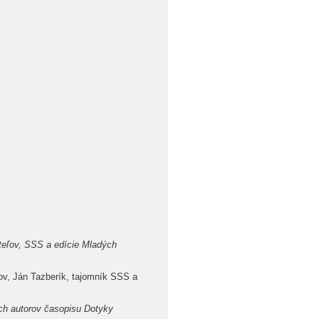
teľov, SSS a edície Mladých
ov, Ján Tazberík, tajomník SSS a
h autorov časopisu Dotyky