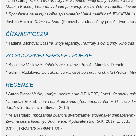
* Ján Čomaj:
Knieža Matúš (Úryvok z rovnomennej knihy o živote a diel
Matúša Kučeru, ktorú na vydanie pripravuje Vydavateľstvo Spolku sloven
*
Spomienka na ukrajinského spisovateľa: Veľké maličkosti JEVHENA 
Jevhen Hucalo:
Odraz na tvári
(Pripravil a z ukrajinčiny preložil Ivan Jac
ČÍTANIE/POÉZIA
* Tatiana Blichová:
Šťastie, Moje reparáty, Partitúry slov, Búrky, kino čas
ZO SÚČASNEJ SRBSKEJ POÉZIE
* Branislav Veljković:
Zobúdzanie, ostrov
(Preložil Miroslav Demák)
* Selimir Radulović:
Čo čakáš, čo váhaš?! Je správna chvíľa
(Preložil Mi
RECENZIE
* Anton Blaha: Verše, ktorými pookrejeme (LEIKERT, Jozef:
Osmičky gal
* Jaroslav Rezník:
Ľudia obtekaní krvou
(
Žena moja drahá: P. O. Hviezdo
Juráňová. Bratislava: Slovart, 2016)
* Milan Polák:
Impozantná bilancia svetoznámej slovenskej primabalerín
Životná cesta baleríny
. Budmerice: Vydavateľstvo RAK, 2017, 1. vyd.,
270 s., ISBN 978-80-85501-66-7.