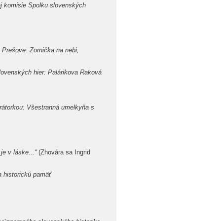
ej komisie Spolku slovenských
Prešove: Zornička na nebi,
slovenských hier: Palárikova Raková
átorkou: Všestranná umelkyňa s
 v láske...“
(Zhovára sa Ingrid
a historickú pamäť