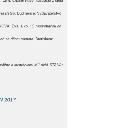
, Emil:
Čítanie tváre
. Ilustrácie z diela
iežatstvo
. Budmerice: Vydavateľstvo
OVÁ, Eva, a kol.:
S modrotlačou do
eň za dňom samota
. Bratislava:
vážne a ilustráciami MILANA STANA:
N 2017