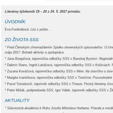
Literárny týždenník 19 – 20 z 24. 5. 2017 prináša:
ÚVODNÍK
Eva Fordinálová:
List z púšte...
ZO ŽIVOTA SSS
* Pred Členským zhromaždením Spolku slovenských spisovateľov: O činn
mája 2017: Bohaté aktivity a spolupráca
* Jana Borguľová, tajomníčka odbočky SSS v Banskej Bystrici:
Regionáln
* Dalimír Stano, Ingrid Lukáčová, tajomníčka odbočky SSS v Košiciach:
* Zuzana Kováčová, tajomníčka odbočky SSS v Nitre:
Na slovíčko o slov
* Margita Ivaničková, tajomníčka odbočky SSS v Trenčíne:
Pozoruhodné 
* Pavol Tomašovič, tajomník odbočky SSS v Trnave:
Pestrý literárny živo
* Peter Mišák, podpredseda SSS, Igor Válek, tajomník odbočky SSS v Ži
AKTUALITY
* Slávnostná akadémia k Roku Jozefa Miloslava Hurbana: Pravda a morál