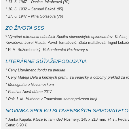
*
13. 6. 1947 – Danica Jakubcová (70)
*
16. 6. 1932 – Samuel Bakoš (85)
*
27. 6. 1947 – Nina Golasová (70)
ZO ŽIVOTA SSS
*
Výročné rokovania odbočiek Spolku slovenských spisovateľov: Košice, 
Kováčová, Jozef Vladár, Pavol Tomašovič, Zlata matláková, Ingrid Lukáčo
*
R. A. Ružomberský:
Ružomberské Rozhovory s...
LITERÁRNE SÚŤAŽE/
PODUJATIA
*
Ceny Literárneho fondu za preklad
*
Ceny Mateja Bela a knižných prémií za vedecký a odborný preklad za r
*
Monografia o Novomeskom
*
Festival Nová dráma 2017
*
Rok J. M. Hurbana v Trnavskom samosprávnom kraji
NOVINKA SPOLKU SLOVENSKÝCH SPISOVATEĽO
* Janka Kupala:
Ktože to tam ide?
Rozmery: 145 x 218 mm, 74 s., tvrdá 
Cena: 6,90 €