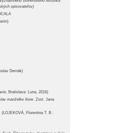
e významného slovenského historika
ských spisovateľov)
HUCALA
kanin)
roslav Demák)
axie
, Bratislava: Luna, 2016)
slav manželke Ilone
. Zost. Jana
y
(LOJEKOVÁ, Florentina T. B.: