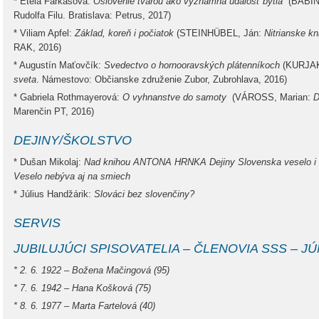
* Etela Farkašová:
Oslovenie tvárou ako významná udalosť bytia
(BABÍN
Rudolfa Filu. Bratislava: Petrus, 2017)
* Viliam Apfel:
Základ, koreň i počiatok
(STEINHÜBEL, Ján:
Nitrianske kn
RAK, 2016)
* Augustín Maťovčík:
Svedectvo o hornooravských plátenníkoch
(KURJAK
sveta
. Námestovo: Občianske združenie Zubor, Zubrohlava, 2016)
* Gabriela Rothmayerová:
O vyhnanstve do samoty
(VÁROSS, Marian:
D
Marenčin PT, 2016)
DEJINY/ŠKOLSTVO
* Dušan Mikolaj:
Nad knihou ANTONA HRNKA Dejiny Slovenska veselo i 
Veselo nebýva aj na smiech
* Július Handžárik:
Slováci bez slovenčiny?
SERVIS
JUBILUJÚCI SPISOVATELIA – ČLENOVIA SSS – JÚ
* 2. 6. 1922 – Božena Mačingová (95)
*
7. 6. 1942 – Hana Košková (75)
*
8. 6. 1977 – Marta Fartelová (40)