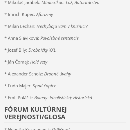
* Mikuláš Jarábek:
Minilexikón: Lož; Autoritárstvo
* Imrich Kupec:
Aforizmy
* Milan Lechan:
Nechýbajú vám v knižnici?
* Anna Sláviková:
Povolebné sentencie
* Jozef Bily:
Drobničky XXL
* Ján Čomaj:
Holé vety
* Alexander Scholz:
Drobné úvahy
* Ľudo Majer:
Spod čapice
* Emil Poláčik:
Balady: Idealistická; Historická
FÓRUM KULTÚRNEJ
VEREJNOSTI/GLOSA
* Nebojša Kuzmanović:
Odlišnosť