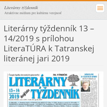
Literárny týždenník
Atraktívne médium pre kultúrnu verejnosť
Literárny týždenník 13 –
14/2019 s prílohou
LiteraTÚRA k Tatranskej
literánej jari 2019