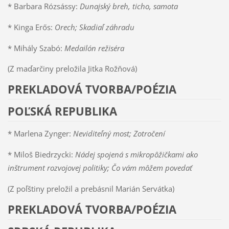
* Barbara Rózsássy:
Dunajský breh, ticho, samota
* Kinga Erős:
Orech; Skadiaľ záhradu
* Mihály Szabó:
Medailón režiséra
(Z maďarčiny preložila Jitka Rožňová)
PREKLADOVÁ TVORBA/POÉZIA
POĽSKÁ REPUBLIKA
* Marlena Zynger:
Neviditeľný most; Zotročení
* Miloš Biedrzycki:
Nádej spojená s mikropôžičkami ako
inštrument rozvojovej politiky; Čo vám môžem povedať
(Z poľštiny preložil a prebásnil Marián Servátka)
PREKLADOVÁ TVORBA/POÉZIA