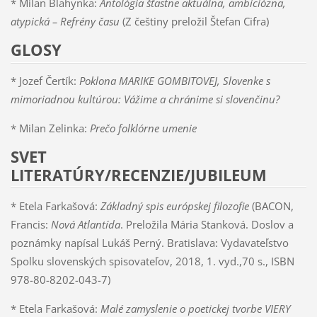
* Milan Blahynka:
Antológia šťastne aktuálna, ambiciózna,
atypická – Refrény času
(Z češtiny preložil Štefan Cifra)
GLOSY
* Jozef Čertík:
Poklona MARIKE GOMBITOVEJ, Slovenke s
mimoriadnou kultúrou: Vážime a chránime si slovenčinu?
* Milan Zelinka:
Prečo folklórne umenie
SVET
LITERATÚRY/RECENZIE/JUBILEUM
* Etela Farkašová:
Základný spis európskej filozofie
(BACON,
Francis:
Nová Atlantída
. Preložila Mária Stanková. Doslov a
poznámky napísal Lukáš Perný. Bratislava: Vydavateľstvo
Spolku slovenských spisovateľov, 2018, 1. vyd.,70 s., ISBN
978-80-8202-043-7)
* Etela Farkašová:
Malé zamyslenie o poetickej tvorbe VIERY