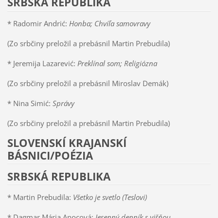
SRBSKÁ REPUBLIKA
* Radomir Andrić:
Honba; Chvíľa samovravy
(Zo srbčiny preložil a prebásnil Martin Prebudila)
* Jeremija Lazarević:
Preklínal som; Religiózna
(Zo srbčiny preložil a prebásnil Miroslav Demák)
* Nina Simić:
Správy
(Zo srbčiny preložil a prebásnil Martin Prebudila)
SLOVENSKÍ KRAJANSKÍ
BÁSNICI/POÉZIA
SRBSKÁ REPUBLIKA
* Martin Prebudila:
Všetko je svetlo (Teslovi)
* Dagmar Mária Anocová:
Jesenný denník s višňou