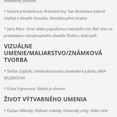
divadelnej podobe
* Katarína Koláriková:
Premiéra hry Taxi Bratislava (tekutá
realita) v divadle GunaGu: Komédia plná zvratov
* Jano Rácz:
Teror alebo populizmus menšieho zla: Boli sme na
predstavení národnostného divadla Thália v Košiciach
VIZUÁLNE
UMENIE/MALIARSTVO/ZNÁMKOVÁ
TVORBA
* Štefan Zajíček:
Umelecká beseda slovenská k jubileu JÁNA
MUDROCHA
* Erika Fajnorová:
Všetko je vlnenie
ŽIVOT VÝTVARNÉHO UMENIA
* Dušan Mikolaj:
Poštové známky Slovenský orloj; Vôňa ciest