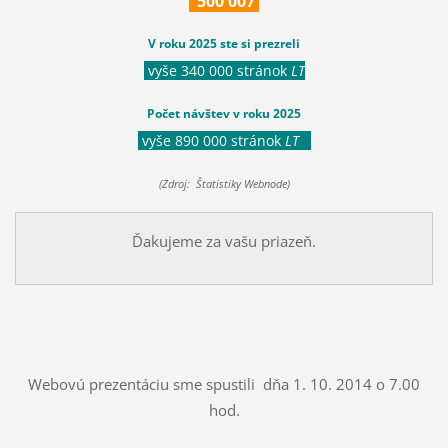
500
007
V roku 2025 ste si prezreli
vyše 340 000 stránok
LT
Počet návštev v roku 2025
vyše 890 000 stránok
LT
(Zdroj: Štatistiky Webnode)
Ďakujeme za vašu priazeň.
Webovú prezentáciu sme spustili dňa 1. 10. 2014 o 7.00
hod.