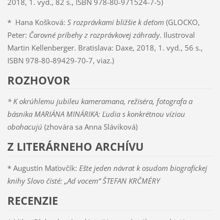
2018, 1. vyd., 82 s., ISBN 978-80-971524-7-5)
* Hana Košková:
S rozprávkami bližšie k deťom
(GLOCKO,
Peter:
Čarovné príbehy z rozprávkovej záhrady
. Ilustroval
Martin Kellenberger. Bratislava: Daxe, 2018, 1. vyd., 56 s.,
ISBN 978-80-89429-70-7, viaz.)
ROZHOVOR
* K okrúhlemu jubileu kameramana, režiséra, fotografa a
básnika MARIÁNA MINÁRIKA: Ľudia s konkrétnou víziou
obohacujú
(zhovára sa Anna Sláviková)
Z LITERÁRNEHO ARCHÍVU
* Augustín Maťovčík:
Ešte jeden návrat k osudom biografickej
knihy Slovo čisté: „Ad vocem“ ŠTEFAN KRČMÉRY
RECENZIE