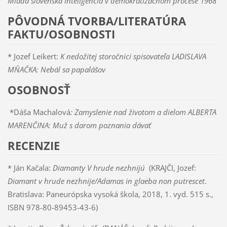
Mladá slovenská inteligencia v demokratizačnom procese 1968
PÔVODNÁ TVORBA/LITERATÚRA
FAKTU/OSOBNOSTI
* Jozef Leikert:
K nedožitej storočnici spisovateľa LADISLAVA
MŇAČKA: Nebál sa papalášov
OSOBNOSŤ
*Dáša Machalová
: Zamyslenie nad životom a dielom ALBERTA
MARENČINA: Muž s darom poznania dávať
RECENZIE
* Ján Kačala:
Diamanty V hrude nezhnijú
(KRAJČI, Jozef:
Diamant v hrude nezhnije/Adamas in glaeba non putrescet
.
Bratislava: Paneurópska vysoká škola, 2018, 1. vyd. 515 s.,
ISBN 978-80-89453-43-6)