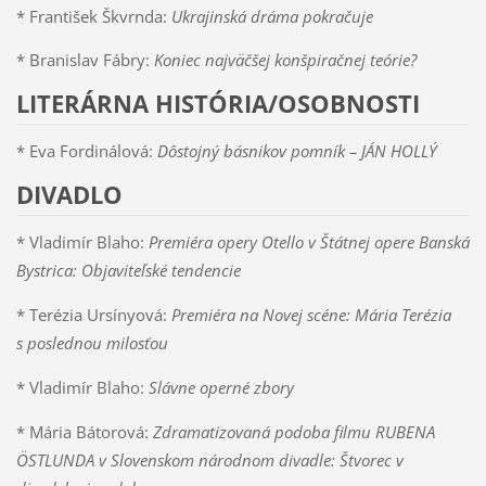
* František Škvrnda:
Ukrajinská dráma pokračuje
* Branislav Fábry:
Koniec najväčšej konšpiračnej teórie?
LITERÁRNA HISTÓRIA/OSOBNOSTI
* Eva Fordinálová:
Dôstojný básnikov pomník – JÁN HOLLÝ
DIVADLO
* Vladimír Blaho:
Premiéra opery Otello v Štátnej opere Banská
Bystrica: Objaviteľské tendencie
* Terézia Ursínyová:
Premiéra na Novej scéne: Mária Terézia
s poslednou milosťou
* Vladimír Blaho:
Slávne operné zbory
* Mária Bátorová:
Zdramatizovaná podoba filmu RUBENA
ÖSTLUNDA v Slovenskom národnom divadle: Štvorec v