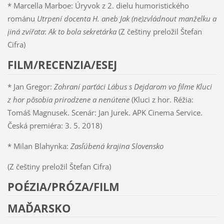
* Marcella Marboe: Úryvok z 2. dielu humoristického
románu
Utrpení docenta H. aneb Jak (ne)zvládnout manželku a
jiná zvířata
:
Ak to bola sekretárka
(Z češtiny preložil Štefan
Cifra)
FILM/RECENZIA/ESEJ
* Jan Gregor:
Zohraní parťáci Lábus s Dejdarom vo filme Kluci
z hor pôsobia prirodzene a nenútene
(Kluci z hor. Réžia:
Tomáš Magnusek. Scenár: Jan Jurek. APK Cinema Service.
Česká premiéra: 3. 5. 2018)
* Milan Blahynka:
Zasľúbená krajina Slovensko
(Z češtiny preložil Štefan Cifra)
POÉZIA/PRÓZA/FILM
MAĎARSKO