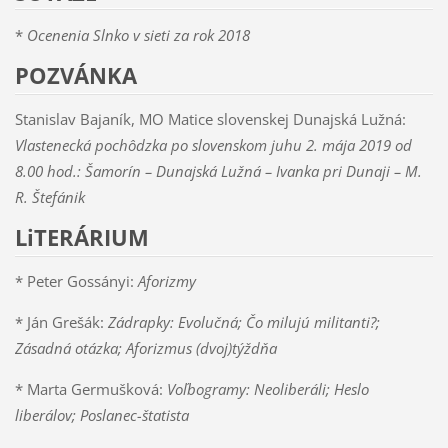
*
Ocenenia Slnko v sieti za rok 2018
POZVÁNKA
Stanislav Bajaník, MO Matice slovenskej Dunajská Lužná:
Vlastenecká pochôdzka po slovenskom juhu 2. mája 2019 od
8.00 hod.: Šamorín – Dunajská Lužná – Ivanka pri Dunaji – M.
R. Štefánik
LiTERÁRIUM
* Peter Gossányi:
Aforizmy
* Ján Grešák:
Zádrapky: Evolučná; Čo milujú militanti?;
Zásadná otázka; Aforizmus (dvoj)týždňa
* Marta Germušková:
Voľbogramy: Neoliberáli; Heslo
liberálov; Poslanec-štatista