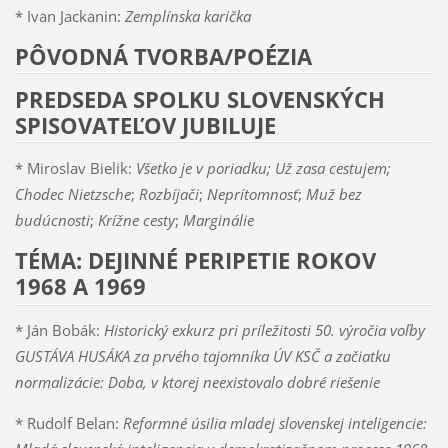
* Ivan Jackanin:
Zemplínska karička
PÔVODNÁ TVORBA/POÉZIA
PREDSEDA SPOLKU SLOVENSKÝCH
SPISOVATEĽOV JUBILUJE
* Miroslav Bielik:
Všetko je v poriadku; Už zasa cestujem;
Chodec Nietzsche
;
Rozbíjači
;
Neprítomnosť
;
Muž bez
budúcnosti
;
Krížne cesty
;
Marginálie
TÉMA: DEJINNÉ PERIPETIE ROKOV
1968 A 1969
* Ján Bobák:
Historický exkurz pri príležitosti 50. výročia voľby
GUSTÁVA HUSÁKA za prvého tajomníka ÚV KSČ a začiatku
normalizácie: Doba, v ktorej neexistovalo dobré riešenie
* Rudolf Belan:
Reformné úsilia mladej slovenskej inteligencie: