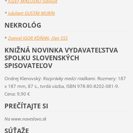
*
JOZEF MIKLOŠKO jubiluje
*
Jubilant GUSTÁV MURÍN
NEKROLÓG
*
Zomrel IGOR KŠIŇA
N, člen SSS
KNIŽNÁ NOVINKA VYDAVATEĽSTVA
SPOLKU SLOVENSKÝCH
SPISOVATEĽOV
Ondrej Klenovský:
Rozprávky medzi riadkami
. Rozmery: 187
x 187 mm, 87 s., tvrdá väzba, ISBN 978-80-8202-081-9.
Cena: 9,90 €
PREČÍTAJTE SI
Na www.noveslovo.sk
SÚŤAŽE