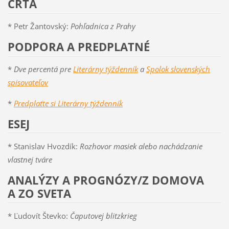
ČRTA
* Petr Žantovský:
Pohľadnica z Prahy
PODPORA A PREDPLATNÉ
*
Dve percentá pre
Literárny týždenník
a
Spolok slovenských
spisovateľov
*
Predplaťte si Literárny týždenník
ESEJ
* Stanislav Hvozdík:
Rozhovor masiek alebo nachádzanie
vlastnej tváre
ANALÝZY A PROGNÓZY/Z DOMOVA
A ZO SVETA
* Ľudovít Števko:
Čaputovej blitzkrieg