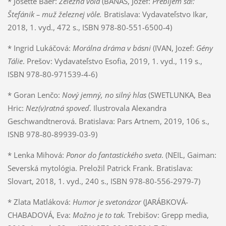
* Josette Baer:
Železná vôľa
(BANÁŠ, Jozef:
Prebijem sa!:
Štefánik – muž železnej vôle.
Bratislava: Vydavateľstvo Ikar,
2018, 1. vyd., 472 s., ISBN 978-80-551-6500-4)
* Ingrid Lukáčová:
Morálna dráma v básni
(IVAN, Jozef:
Gény
Tálie
. Prešov: Vydavateľstvo Esofia, 2019, 1. vyd., 119 s.,
ISBN 978-80-971539-4-6)
* Goran Lenčo:
Nový jemný, no silný hlas
(SWETLUNKA, Bea
Hric:
Nez(v)ratná spoveď
. Ilustrovala Alexandra
Geschwandtnerová. Bratislava: Pars Artnem, 2019, 106 s.,
ISNB 978-80-89939-03-9)
* Lenka Mihová:
Ponor do fantastického sveta
. (NEIL, Gaiman:
Severská mytológia. Preložil Patrick Frank. Bratislava:
Slovart, 2018, 1. vyd., 240 s., ISBN 978-80-556-2979-7)
* Zlata Matláková:
Humor je svetonázor
(JARÁBKOVÁ-
CHABADOVÁ, Eva:
Možno je to tak.
Trebišov: Grepp media,