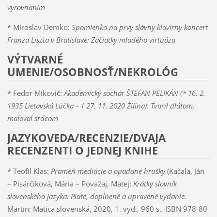
vyrovnaním
* Miroslav Demko:
Spomienka na prvý slávny klavírny koncert
Franza Liszta v Bratislave: Začiatky mladého virtuóza
VÝTVARNÉ
UMENIE/OSOBNOSŤ/NEKROLÓG
* Fedor Mikovič:
Akademický sochár ŠTEFAN PELIKÁN (* 16. 2.
1935 Lietavská Lúčka – † 27. 11. 2020 Žilina): Tvoril dlátom,
maľoval srdcom
JAZYKOVEDA/RECENZIE/DVAJA
RECENZENTI O JEDNEJ KNIHE
* Teofil Klas:
Prameň mediácie a opadané hrušky
(Kačala, Ján
– Pisárčiková, Mária – Považaj, Matej:
Krátky slovník
slovenského jazyka: Piate, doplnené a upravené vydanie.
Martin: Matica slovenská, 2020, 1. vyd., 960 s., ISBN 978-80-