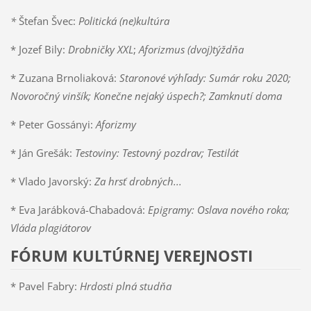
*
Štefan Švec:
Politická (ne)kultúra
* Jozef Bily:
Drobničky XXL
;
Aforizmus (dvoj)týždňa
* Zuzana Brnoliaková:
Staronové výhľady: Sumár roku 2020;
Novoročný vinšík; Konečne nejaký úspech?; Zamknutí doma
* Peter Gossányi:
Aforizmy
* Ján Grešák:
Testoviny: Testovný pozdrav; Testilát
* Vlado Javorský:
Za hrsť drobných...
* Eva Jarábková-Chabadová:
Epigramy: Oslava nového roka;
Vláda plagiátorov
FÓRUM KULTÚRNEJ VEREJNOSTI
* Pavel Fabry:
Hrdosti plná studňa