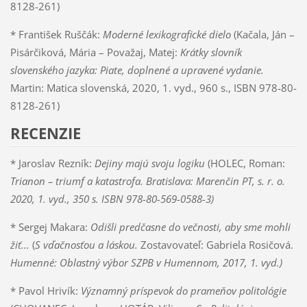
8128-261)
* František Ruščák:
Moderné lexikografické dielo
(Kačala, Ján –
Pisárčiková, Mária – Považaj, Matej:
Krátky slovník
slovenského jazyka: Piate, doplnené a upravené vydanie.
Martin: Matica slovenská, 2020, 1. vyd., 960 s., ISBN 978-80-
8128-261)
RECENZIE
* Jaroslav Rezník:
Dejiny majú svoju logiku
(HOLEC, Roman:
Trianon – triumf a katastrofa. Bratislava: Marenčin PT, s. r. o.
2020, 1. vyd., 350 s. ISBN 978-80-569-0588-3)
* Sergej Makara:
Odišli predčasne do večnosti, aby sme mohli
žiť...
(
S vďačnosťou a láskou.
Zostavovateľ: Gabriela Rosičová.
Humenné: Oblastný výbor SZPB v Humennom, 2017, 1. vyd.)
* Pavol Hrivík:
Významný príspevok do prameňov politológie