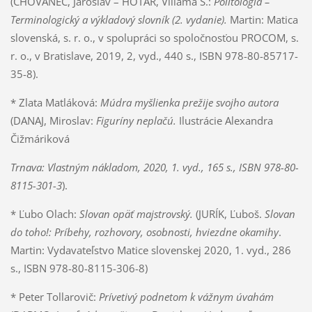
(CHOVANEC, Jaroslav – HOTÁR, Viliama S.:
Politológia –
Terminologický a výkladový slovník (2. vydanie).
Martin: Matica
slovenská, s. r. o., v spolupráci so spoločnosťou PROCOM, s.
r. o., v Bratislave, 2019, 2, vyd., 440 s., ISBN 978-80-85717-
35-8).
* Zlata Matláková:
Múdra myšlienka prežije svojho autora
(DANAJ, Miroslav:
Figuríny neplačú.
Ilustrácie Alexandra
Čižmáriková
Trnava: Vlastným nákladom, 2020, 1. vyd., 165 s., ISBN 978-80-
8115-301-3
).
* Ľubo Olach:
Slovan opäť majstrovský.
(JURÍK, Ľuboš.
Slovan
do toho!: Príbehy, rozhovory, osobnosti, hviezdne okamihy
.
Martin: Vydavateľstvo Matice slovenskej 2020, 1. vyd., 286
s., ISBN 978-80-8115-306-8)
* Peter Tollarovič:
Prívetivý podnetom k vážnym úvahám