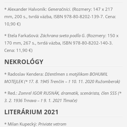
* Alexander Halvoník:
Generačníci
. (Rozmery: 147 x 217
mm, 200 s., tvrdá väzba, ISBN 978-80-8202-139-7. Cena:
10,90 €)
* Etela Farkašová:
Záchrana sveta podľa G
. (Rozmery: 150 x
170 mm, 267 s., tvrdá väzba, ISBN 978-80-8202-140-3.
Cena: 11,90 €)
NEKROLÓGY
* Radoslav Kendera:
Džentlmen s motýlikom
BOHUMIL
MOTEJLEK (*
17. 8. 1945 Trenčín – † 10. 11. 2020 Ružomberok
)
* Red.:
Zomrel IGOR RUSNÁK, dramatik, scenárista, člen SSS
(*
3. 2. 1936 Trnava – † 9. 1. 2021 Tlmače)
LITERÁRIUM 2021
* Milan Kupecký:
Priviate vetrom