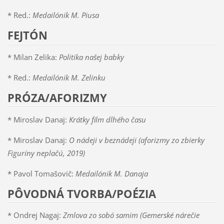
* Red.:
Medailónik M. Piusa
FEJTÓN
* Milan Zelika:
Politika našej babky
* Red.:
Medailónik M. Zelinku
PRÓZA/AFORIZMY
* Miroslav Danaj:
Krátky film dlhého času
* Miroslav Danaj:
O nádeji v beznádeji (aforizmy zo zbierky
Figuríny neplačú, 2019)
* Pavol Tomašovič:
Medailónik M. Danaja
PÔVODNÁ TVORBA/POÉZIA
* Ondrej Nagaj:
Zmlova zo sobó samim (Gemerské nárečie