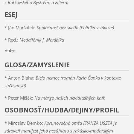
z Ratkovského Bystrého a Filiera)
ESEJ
* Ján Maršálek:
Spoločnosť bez svetla (Politika v závoze)
* Red.:
Medailónik J. Maršálka
***
GLOSA/ZAMYSLENIE
* Anton Blaha:
Biela nemoc (román Karla Čapka v kontexte
súčasnosti)
* Peter Mišák:
Na margo našich neviditeľných kníh
OSOBNOSŤ/HUDBA/DEJINY/PROFIL
* Miroslav Demko:
Korunovačná omša FRANZA LISZTA je
zároveň manifest jeho nesúhlasu s rakúsko-maďarským