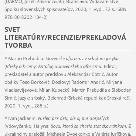
(DARMO, Jozef:
Advent života,
Bratislava: Vydavateľstve
Spolku slovenských spisovateľov, 2020, 1. vyd., 72 s. ISBN
978-80-8202-134-2)
SVET
LITERATÚRY/RECENZIE/PREKLADOVÁ
TVORBA
* Martin Prebudila:
Slovenské aforizmy v srbskom jazyku
(
Blesky a hromy:
Antológia slovenského aforizmu.
Editor,
prekladateľ a autor predslovu Aleksandar Čotrić. Autor
obálky Toso Borkovič. Doslovy: Radomír Andrić, Mirjana
Vladisavljevová, Milan Kupecký, Martin Prebudila a Slobodan
Simić. Jazyk: srbský. Belehrad (Srbská republika): Srbská reč“,
2020, 1. vyd., 288 s.)
* Ivan Jackanin:
Nielen pre deti, ale aj pre dospelých
(Vdovyčenko, Halyna:
Sova, ktorá sa chcela stať škovránkom.
Z
ukrajinčiny preložili Michaela Dvoekonko a Valéria Juríčková.