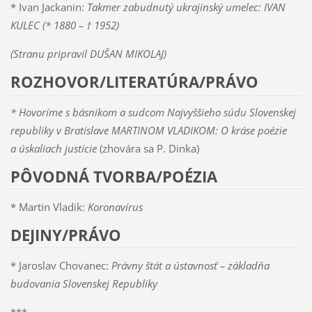
* Ivan Jackanin:
Takmer zabudnutý ukrajinský umelec: IVAN
KULEC (* 1880 – † 1952)
(Stranu pripravil DUŠAN MIKOLAJ)
ROZHOVOR/LITERATÚRA/PRÁVO
* Hovoríme s básnikom a sudcom Najvyššieho súdu Slovenskej
republiky v Bratislave MARTINOM VLADIKOM: O kráse poézie
a úskaliach justície
(zhovára sa P. Dinka)
PÔVODNÁ TVORBA/POÉZIA
* Martin Vladik:
Koronavírus
DEJINY/PRÁVO
* Jaroslav Chovanec:
Právny štát a ústavnosť – základňa
budovania Slovenskej Republiky
***