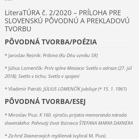
LiteraTÚRA č. 2/2020 – PRÍLOHA PRE
SLOVENSKÚ PÔVODNÚ A PREKLADOVÚ
TVORBU
PÔVODNÁ TVORBA/POÉZIA
* Jaroslav Rezník:
Pribina (Ku Dňu vzniku SR)
* Július Lomenčík:
Pri/v splne Mesiaca: Svetlo v odraze (27. júl
2018); Svetlo v tichu; Svetlo v spojení
* Vladimír Patráš:
JÚLIUS LOMENČÍK jubiluje
(*
15. 1. 1961
)
PÔVODNÁ TVORBA/ESEJ
* Miroslav Pius:
K 160. výročiu prijatia memoranda národa
slovenského
: Pohnutý život štúrovca ŠTEFANA MARKA DAXNERA
*
Za hrsť Daxnerových myšlienok
(vybral M. Pius)