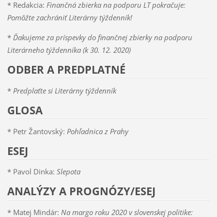
* Redakcia:
Finančná zbierka na podporu LT pokračuje:
Pomôžte zachrániť Literárny týždenník!
*
Ďakujeme za príspevky do finančnej zbierky na podporu
Literárneho týždenníka (k 30. 12. 2020)
ODBER A PREDPLATNÉ
*
Predplaťte si Literárny týždenník
GLOSA
* Petr Žantovský:
Pohľadnica z Prahy
ESEJ
* Pavol Dinka:
Slepota
ANALÝZY A PROGNÓZY/ESEJ
* Matej Mindár:
Na margo roku 2020 v slovenskej politike: