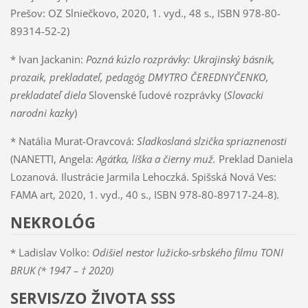
Prešov: OZ Slniečkovo, 2020, 1. vyd., 48 s., ISBN 978-80-
89314-52-2)
* Ivan Jackanin:
Pozná kúzlo rozprávky:
Ukrajinský básnik,
prozaik, prekladateľ, pedagóg DMYTRO ČEREDNYČENKO,
prekladateľ diela
Slovenské ľudové rozprávky (
Slovacki
narodni kazky
)
* Natália Murat-Oravcová:
Sladkoslaná slzička spriaznenosti
(NANETTI, Angela:
Agátka, líška a čierny muž.
Preklad Daniela
Lozanová. Ilustrácie Jarmila Lehoczká. Spišská Nová Ves:
FAMA art, 2020, 1. vyd., 40 s., ISBN 978-80-89717-24-8).
NEKROLÓG
* Ladislav Volko:
Odišiel nestor lužicko-srbského filmu TONI
BRUK (* 1947 – † 2020)
SERVIS/ZO ŽIVOTA SSS