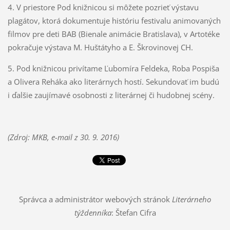
4. V priestore Pod knižnicou si môžete pozrieť výstavu
plagátov, ktorá dokumentuje históriu festivalu animovaných
filmov pre deti BAB (Bienale animácie Bratislava), v Artotéke
pokračuje výstava M. Huštátyho a E. Škrovinovej CH.
5. Pod knižnicou privítame Ľubomíra Feldeka, Roba Pospiša
a Olivera Reháka ako literárnych hostí. Sekundovať im budú
i ďalšie zaujímavé osobnosti z literárnej či hudobnej scény.
(Zdroj: MKB, e-mail z 30. 9. 2016)
Správca a administrátor webových stránok
Literárneho
týždenníka
: Štefan Cifra