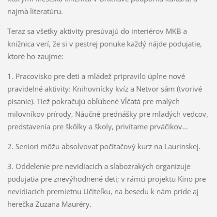
najmä literatúru.
Teraz sa všetky aktivity presúvajú do interiérov MKB a
knižnica verí, že si v pestrej ponuke každý nájde podujatie,
ktoré ho zaujme:
1. Pracovisko pre deti a mládež pripravilo úplne nové
pravidelné aktivity: Knihovnícky kvíz a Netvor sám (tvorivé
písanie). Tiež pokračujú obľúbené Vĺčatá pre malých
milovníkov prírody, Náučné prednášky pre mladých vedcov,
predstavenia pre škôlky a školy, privítame prváčikov...
2. Seniori môžu absolvovať počítačový kurz na Laurinskej.
3. Oddelenie pre nevidiacich a slabozrakých organizuje
podujatia pre znevýhodnené deti; v rámci projektu Kino pre
nevidiacich premietnu Učiteľku, na besedu k nám príde aj
herečka Zuzana Mauréry.