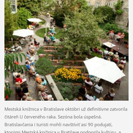
Mestská knižnica v Bratislave októbri už definitívne zatvorila
čitáreň U červeného raka. Sezóna bola úspešná.
Bratislavčania i turisti mohli navštíviť asi 90 podujatí,
ktorými Mestská knižnica v Bratilave podporila kultúru, a