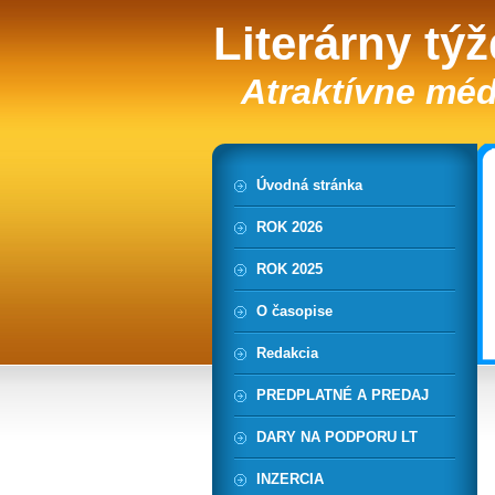
Literárny tý
Atraktívne méd
Úvodná stránka
ROK 2026
ROK 2025
O časopise
Redakcia
PREDPLATNÉ A PREDAJ
DARY NA PODPORU LT
INZERCIA