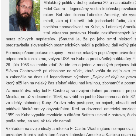
Máloktorý politik v druhej polovici 20. a na začiatku
Fidel Castro – legendárny vodca kubánskej revolúcie
rokov. Bol síce ikonou Latinskej Ameriky, ale vys
mladí, ako aj tí starší, tak jednoduchí ľudia, ako
sociálnu spravodlivosť na Kube, v Latinskej Ameri
stal výraznou postavou Hnutia nezúčastnených kra
neraz zúrivých nepriateľov. (Smutné je, že po jeho smrti niektorí 
predstavitelia slovenských proamerických médií a politikov, dali voľný pri
Po neúspešnom pokuse skupiny – vedenej mladým populárnym právnikom 
odporcom kolonializmu, vplyvu USA na Kube a predovšetkým diktatúry F.
26. júla 1953 sa mohlo zdať, že ide len o jeden z mnohých prejavov lati
Slávna Castrovareč pri obhajobe na súde, ktorá vošla do dejín ako je
a zakončila sa dnes už legendárnym výrokom
„Dejiny mi dajú za pravd
ktorý túži len na nejaký čas získať vládu nad krajinou, zbohatnúť a potom
Za necelé dva roky bol F. Castro aj so svojimi druhmi po amnestii prepu
Mexika, no už v decembri 1956, sa vrátil na jachte Granmana na čele 82 re
za ideály slobodnej Kuby. Za dva roky postupne, po bojoch, obsadili ce
pridávali široké vrstvy obyvateľstva. Keď sa dozvedel americký prezide
1959 na Kube vypukla revolúcia a diktátor Batista utiekol z ostrova, čud
podľa neho, sa vraj až tak zle nemali.
Vzhľadom na svoje ideály a rétoriku F. Castro Washingtonu neimponoval. Es
prevratov, ktoré v boli v tom čase v Latinskej Amerike a Karibiku priam n