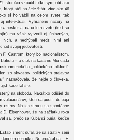
 21. storočia vzbudil toľko sympatií ako
, ktorý stál na čele štátu viac ako 46
oko si ho vážili na celom svete, tak
 aj intelektuáli. Vyhranené názory na
ke a neskôr aj na celom svete (keď sa
jín) mu však vytvorili aj úhlavných,
z nich, a nechýbali medzi nimi ani
echod svojej jedovatosti.
F. Castrom, ktorý bol nacionalistom,
 Batistu – o útok na kasárne Moncada
nskoamerického „politického folklóru“.
den zo skvostov politických prejavov
u“
, naznačovala, že nejde o človeka,
 ujsť kade ľahšie.
stený na slobodu. Nakrátko odišiel do
volucionárov, ktorí sa pustili do boja
lý ostrov. Na ich stranu sa spontánne
nt D. Eisenhower, že na začiatku roka
oval sa, prečo sa Kubánci búria, keďže
tablišment dúfal, že sa stratí v sérii
a dennom poriadku. No prerátal sa... F.