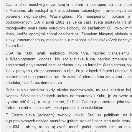
Castro išiel neochvejne za svojim cieľom a postupne sa stal marx
s Moskvou, ale pristúpil aj k znárodneniu kubánskych i amerických pod
otvorené nepriateľstvo Washingtonu. Po neúspešnom pokuse o 
podporovaných CIA v apríli 1961 sa veľká časť sveta postavila na s
rozvojového sveta stala ostrovom slobody, čo začiatkom 60. rokov min
dnes, keďže opornými stĺpmi neoliberálnej Západom hlásanej slobody sa
zisky, konzumerizmus, manipulácia a možnosť hlásať akékoľvek nezmys
života ľudí.
USA na Kubu uvalili embargo, ktoré trvá, napriek vlaňajšiemu
a Washingtonom, dodnes. No socialistická Kuba napriek zmenám vo
spojencami a vystavená nemilosrdnému tlaku a intrigám Washingtonu, vyd
žije v prepychu, ale pri porovnaní s tým, čo je v iných štátoch Latinskej
nestretneme s negramotnosťou. Je zaistená elementárna zdravotná i soci
chudoba, hlad či bezdomovectvo.
Kuba svojou politikou nikdy nikoho neohrozovala, musela zvádzať boj 
Napriek žlčovitosti všetkých útokov na castrovskú Kubu, je vo svete a
systém príťažlivý, a tak je zrejmé, že Fidel Castro je a zostane jeho
ľuďom najmä v LatinskejAmerike pomohli kubánski lekári...
F. Castro získal jedinečný svetový unikát. Stal sa politikom, na 
a pripravovaných najviac atentátov (pritom vo väčšine z nich mala prsty C
len 634 – ak by to bol aj oveľa menší počet, napriek nim sa mu n