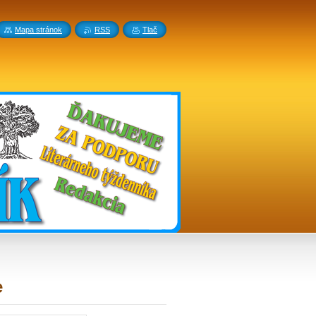
Mapa stránok
RSS
Tlač
e