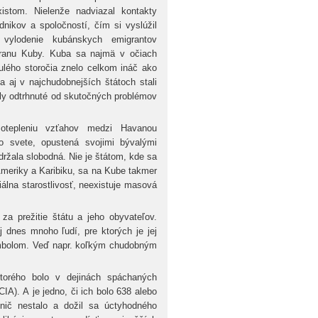
istom. Nielenže nadviazal kontakty
nikov a spoločností, čím si vyslúžil
vylodenie kubánskych emigrantov
tranu Kuby. Kuba sa najmä v očiach
ulého storočia znelo celkom ináč ako
 aj v najchudobnejších štátoch stali
ly odtrhnuté od skutočných problémov
 otepleniu vzťahov medzi Havanou
 svete, opustená svojimi bývalými
ržala slobodná. Nie je štátom, kde sa
 Ameriky a Karibiku, sa na Kube takmer
álna starostlivosť, neexistuje masová
za prežitie štátu a jeho obyvateľov.
j dnes mnoho ľudí, pre ktorých je jej
 symbolom. Veď napr. koľkým chudobným
ktorého bolo v dejinách spáchaných
IA). A je jedno, či ich bolo 638 alebo
ič nestalo a dožil sa úctyhodného