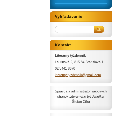
Vyhľadávanie
Kontakt
Literárny týždenník
Laurinská 2, 815 84 Bratislava 1
02/5441 8670
literarn
y.tyzden
nik@gmai
l.com
Správca a administrátor webových
stránok
Literárneho týždenníka
:
Štefan Cifra