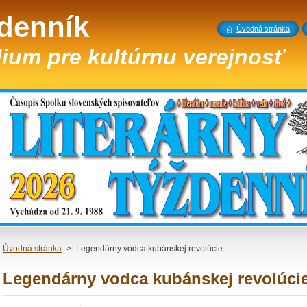
ždenník
Úvodná stránka
ium pre kultúrnu verejnosť
Úvodná stránka
>
Legendárny vodca kubánskej revolúcie
Legendárny vodca kubánskej revolúci