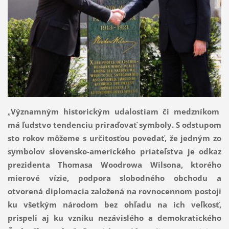
„
Významným historickým udalostiam či medzníkom
má ľudstvo tendenciu priraďovať symboly. S odstupom
sto rokov môžeme s určitosťou povedať, že jedným zo
symbolov slovensko-amerického priateľstva je odkaz
prezidenta Thomasa Woodrowa Wilsona, ktorého
mierové vízie, podpora slobodného obchodu a
otvorená diplomacia založená na rovnocennom postoji
ku všetkým národom bez ohľadu na ich veľkosť,
prispeli aj ku vzniku nezávislého a demokratického