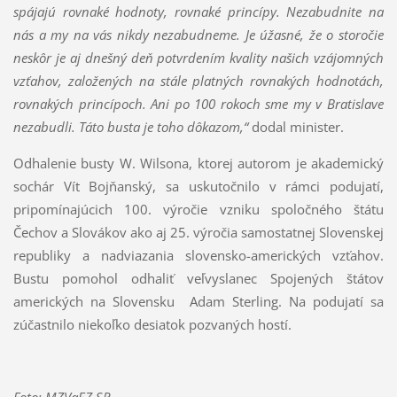
spájajú rovnaké hodnoty, rovnaké princípy. Nezabudnite na
nás a my na vás nikdy nezabudneme. Je úžasné, že o storočie
neskôr je aj dnešný deň potvrdením kvality našich vzájomných
vzťahov, založených na stále platných rovnakých hodnotách,
rovnakých princípoch. Ani po 100 rokoch sme my v Bratislave
nezabudli. Táto busta je toho dôkazom,“
dodal minister.
Odhalenie busty W. Wilsona, ktorej autorom je akademický
sochár Vít Bojňanský, sa uskutočnilo v rámci podujatí,
pripomínajúcich 100. výročie vzniku spoločného štátu
Čechov a Slovákov ako aj 25. výročia samostatnej Slovenskej
republiky a nadviazania slovensko-amerických vzťahov.
Bustu pomohol odhaliť veľvyslanec Spojených štátov
amerických na Slovensku Adam Sterling. Na podujatí sa
zúčastnilo niekoľko desiatok pozvaných hostí.
Foto: MZVaEZ SR