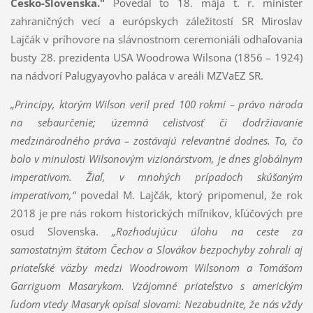
Česko-Slovenska."
Povedal to 18. mája t. r. minister
zahraničných vecí a európskych záležitostí SR Miroslav
Lajčák v príhovore na slávnostnom ceremoniáli odhaľovania
busty 28. prezidenta USA Woodrowa Wilsona (1856 – 1924)
na nádvorí Palugyayovho paláca v areáli MZVaEZ SR.
„Princípy, ktorým Wilson veril pred 100 rokmi – právo národa
na sebaurčenie; územná celistvosť či dodržiavanie
medzinárodného práva – zostávajú relevantné dodnes. To, čo
bolo v minulosti Wilsonovým vizionárstvom, je dnes globálnym
imperatívom. Žiaľ, v mnohých prípadoch skúšaným
imperatívom,“
povedal M. Lajčák, ktorý pripomenul, že rok
2018 je pre nás rokom historických míľnikov, kľúčových pre
osud Slovenska.
„Rozhodujúcu úlohu na ceste za
samostatným štátom Čechov a Slovákov bezpochyby zohrali aj
priateľské väzby medzi Woodrowom Wilsonom a Tomášom
Garriguom Masarykom. Vzájomné priateľstvo s americkým
ľudom vtedy Masaryk opísal slovami: Nezabudnite, že nás vždy