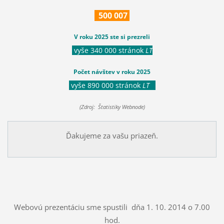
500
007
V roku 2025 ste si prezreli
vyše 340 000 stránok
LT
Počet návštev v roku 2025
vyše 890 000 stránok
LT
(Zdroj: Štatistiky Webnode)
Ďakujeme za vašu priazeň.
Webovú prezentáciu sme spustili dňa 1. 10. 2014 o 7.00
hod.