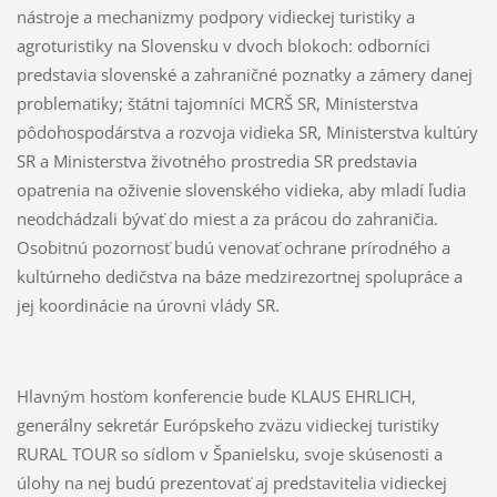
nástroje a mechanizmy podpory vidieckej turistiky a
agroturistiky na Slovensku v dvoch blokoch: odborníci
predstavia slovenské a zahraničné poznatky a zámery danej
problematiky; štátni tajomníci MCRŠ SR, Ministerstva
pôdohospodárstva a rozvoja vidieka SR, Ministerstva kultúry
SR a Ministerstva životného prostredia SR predstavia
opatrenia na oživenie slovenského vidieka, aby mladí ľudia
neodchádzali bývať do miest a za prácou do zahraničia.
Osobitnú pozornosť budú venovať ochrane prírodného a
kultúrneho dedičstva na báze medzirezortnej spolupráce a
jej koordinácie na úrovni vlády SR.
Hlavným hosťom konferencie bude KLAUS EHRLICH,
generálny sekretár Európskeho zväzu vidieckej turistiky
RURAL TOUR so sídlom v Španielsku, svoje skúsenosti a
úlohy na nej budú prezentovať aj predstavitelia vidieckej