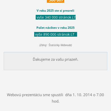
V roku 2025 ste si prezreli
vyše 340 000 stránok
LT
Počet návštev v roku 2025
vyše 890 000 stránok
LT
(Zdroj: Štatistiky Webnode)
Ďakujeme za vašu priazeň.
Webovú prezentáciu sme spustili dňa 1. 10. 2014 o 7.00
hod.