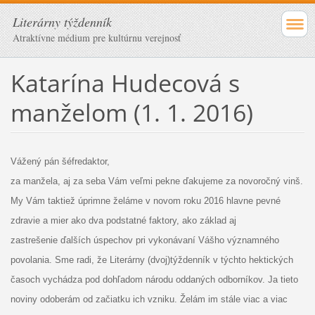
Literárny týždenník
Atraktívne médium pre kultúrnu verejnosť
Katarína Hudecová s
manželom (1. 1. 2016)
Vážený pán šéfredaktor,
za manžela, aj za seba Vám veľmi pekne ďakujeme za novoročný vinš.
My Vám taktiež úprimne želáme v novom roku 2016 hlavne pevné
zdravie a mier ako dva podstatné faktory, ako základ aj
zastrešenie ďalších úspechov pri vykonávaní Vášho významného
povolania. Sme radi, že Literárny (dvoj)týždenník v týchto hektických
časoch vychádza pod dohľadom národu oddaných odborníkov. Ja tieto
noviny odoberám od začiatku ich vzniku. Želám im stále viac a viac