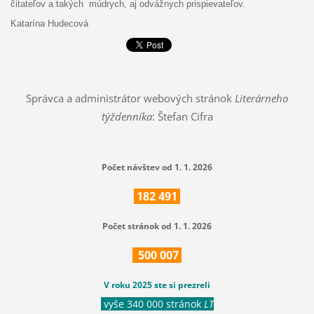
čitateľov a takých múdrych, aj odvážnych prispievateľov.
Katarína Hudecová
Správca a administrátor webových stránok
Literárneho
týždenníka
: Štefan Cifra
Počet návštev od 1. 1. 2026
182
491
Počet stránok od 1. 1. 2026
500
007
V roku 2025 ste si prezreli
vyše 340 000 stránok
LT