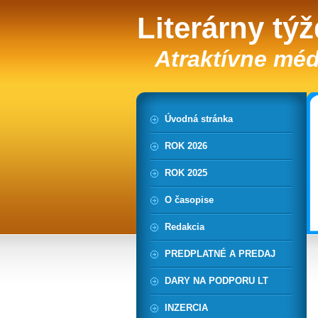
Literárny tý
Atraktívne méd
Úvodná stránka
ROK 2026
ROK 2025
O časopise
Redakcia
PREDPLATNÉ A PREDAJ
DARY NA PODPORU LT
INZERCIA