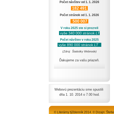
Počet návštev od 1. 1. 2026
182
491
Počet stránok od 1. 1. 2026
500
007
V roku 2025 ste si prezreli
vyše 340 000 stránok
LT
Počet návštev v roku 2025
vyše 890 000 stránok
LT
(Zdroj: Štatistiky Webnode)
Ďakujeme za vašu priazeň.
Webovú prezentáciu sme spustili
dňa 1. 10. 2014 o 7.00 hod.
© Literárny týždenník 2014. © Dizajn: Štefa