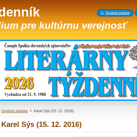
ždenník
Úvodná stránka
ium pre kultúrnu verejnosť
Úvodná stránka
>
Karel Sýs (15. 12. 2016)
Karel Sýs (15. 12. 2016)