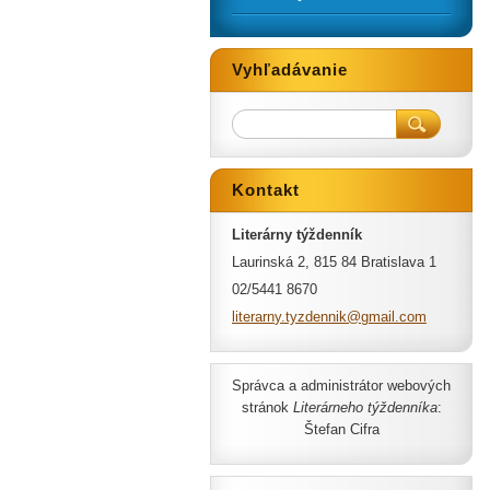
Vyhľadávanie
Kontakt
Literárny týždenník
Laurinská 2, 815 84 Bratislava 1
02/5441 8670
literarn
y.tyzden
nik@gmai
l.com
Správca a administrátor webových
stránok
Literárneho týždenníka
:
Štefan Cifra