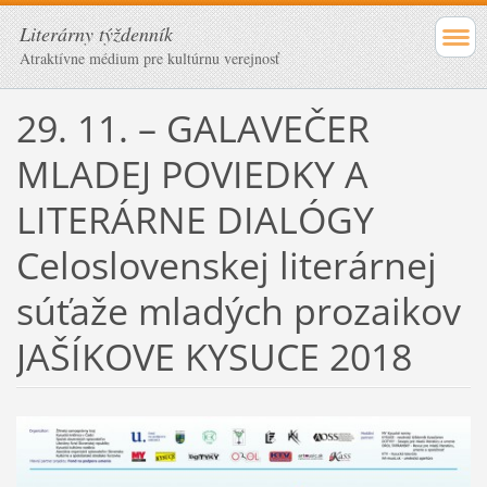
Literárny týždenník
Atraktívne médium pre kultúrnu verejnosť
29. 11. – GALAVEČER
MLADEJ POVIEDKY A
LITERÁRNE DIALÓGY
Celoslovenskej literárnej
súťaže mladých prozaikov
JAŠÍKOVE KYSUCE 2018