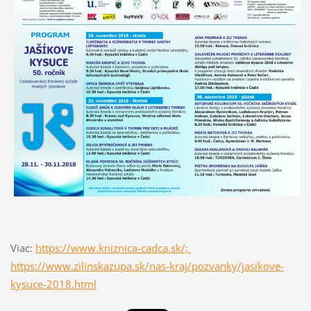
Viac:
https://www.kniznica-cadca.sk/;
https://www.zilinskazupa.sk/nas-kraj/pozvanky/jasikove-
kysuce-2018.html