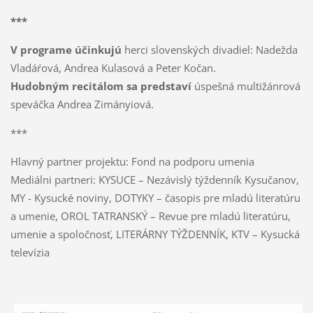
***
V programe účinkujú
herci slovenských divadiel: Nadežda
Vladáŕová, Andrea Kulasová a Peter Kočan.
Hudobným recitálom sa predstaví
úspešná multižánrová
speváčka Andrea Zimányiová.
***
Hlavný partner projektu: Fond na podporu umenia
Mediálni partneri: KYSUCE – Nezávislý týždenník Kysučanov,
MY - Kysucké noviny, DOTYKY – časopis pre mladú literatúru
a umenie, OROL TATRANSKÝ – Revue pre mladú literatúru,
umenie a spoločnosť, LITERÁRNY TÝŽDENNÍK, KTV – Kysucká
televízia