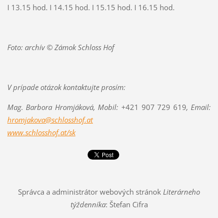
I 13.15 hod. I 14.15 hod. I 15.15 hod. I 16.15 hod.
Foto:
archív © Zámok Schloss Hof
V prípade otázok kontaktujte prosím:
Mag. Barbora Hromjáková, Mobil: +
421 907 729 619
, Email:
hromjakova@schlosshof.at
www.schlosshof.at/sk
Správca a administrátor webových stránok
Literárneho
týždenníka
: Štefan Cifra