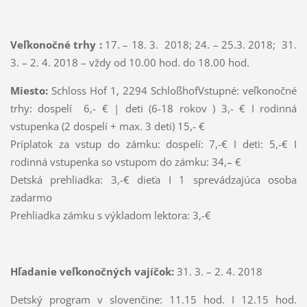
Veľkonočné trhy :
17. – 18. 3. 2018; 24. – 25.3. 2018; 31.
3. – 2. 4. 2018 – vždy od 10.00 hod. do 18.00 hod.
Miesto:
Schloss Hof 1, 2294 SchloßhofVstupné: veľkonočné
trhy: dospelí 6,- € | deti (6-18 rokov ) 3,- € I rodinná
vstupenka (2 dospelí + max. 3 deti) 15,- €
Príplatok za vstup do zámku: dospelí: 7,-€ I deti: 5,-€ I
rodinná vstupenka so vstupom do zámku: 34,– €
Detská prehliadka: 3,-€ dieťa I 1 sprevádzajúca osoba
zadarmo
Prehliadka zámku s výkladom lektora: 3,-€
Hľadanie veľkonočných vajíčok:
31. 3. – 2. 4. 2018
Detský program v slovenčine: 11.15 hod. I 12.15 hod.