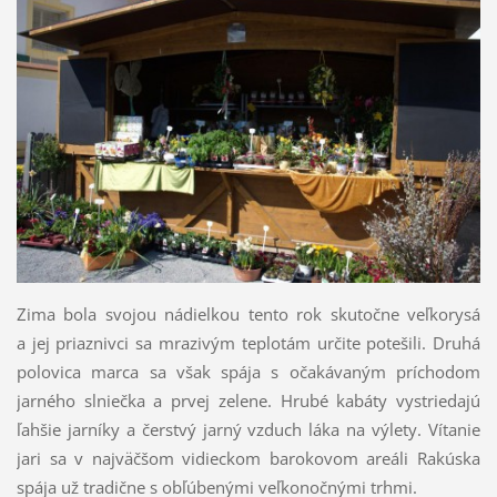
Zima bola svojou nádielkou tento rok skutočne veľkorysá
a jej priaznivci sa mrazivým teplotám určite potešili. Druhá
polovica marca sa však spája s očakávaným príchodom
jarného slniečka a prvej zelene. Hrubé kabáty vystriedajú
ľahšie jarníky a čerstvý jarný vzduch láka na výlety. Vítanie
jari sa v najväčšom vidieckom barokovom areáli Rakúska
spája už tradične s obľúbenými veľkonočnými trhmi.