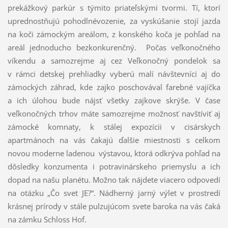
prekážkový parkúr s týmito priateľskými tvormi. Tí, ktorí
uprednostňujú pohodlnévozenie, za vyskúšanie stojí jazda
na koči zámockým areálom, z konského koča je pohľad na
areál jednoducho bezkonkurenčný. Počas veľkonočného
víkendu a samozrejme aj cez Veľkonočný pondelok sa
v rámci detskej prehliadky vyberú malí návštevníci aj do
zámockých záhrad, kde zajko poschovával farebné vajíčka
a ich úlohou bude nájsť všetky zajkove skrýše. V čase
veľkonočných trhov máte samozrejme možnosť navštíviť aj
zámocké komnaty, k stálej expozícii v cisárskych
apartmánoch na vás čakajú ďalšie miestnosti s celkom
novou moderne ladenou výstavou, ktorá odkrýva pohľad na
dôsledky konzumenta i potravinárskeho priemyslu a ich
dopad na našu planétu. Možno tak nájdete viacero odpovedí
na otázku „Čo svet JE?“. Nádherný jarný výlet v prostredí
krásnej prírody v stále pulzujúcom svete baroka na vás čaká
na zámku Schloss Hof.