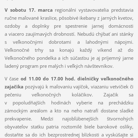
V sobotu 17. marca
regionálni vystavovatelia predstavia
ručne maľované kraslice, pôsobivé ikebany z jarných kvetov,
ozdoby a doplnky pre spestrenie jarnej domácnosti
a viacero zaujímavých drobností. Nebudú chýbať ani stánky
s veľkonočnými dobrotami a lahodnými nápojmi.
Veľkonočné trhy sa konajú každý víkend až do
Veľkonočného pondelka a ich súčasťou je aj príjemný jarne
ladený program pre malých i veľkých návštevníkov.
V čase
od 11.00 do 17.00 hod.
dielničky veľkonočného
zajačika
pozývajú k maľovaniu vajíčok, viazaniu vetvičiek či
pečeniu veľkonočných koláčikov. Zajačik sa
v popoludňajších hodinách vyberie na prechádzku
zámockým areálom a kto na neho natrafí dostane sladké
prekvapenie. Medzi najobľúbenejších štvornohých
obyvateľov statku patria roztomilé biele barokové oslíky,
dostaňte sa do ich bezprostrednej blízkosti a vyskúšajte si