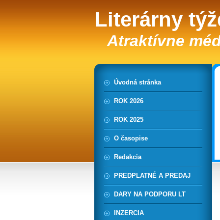
Literárny tý
Atraktívne méd
Úvodná stránka
ROK 2026
ROK 2025
O časopise
Redakcia
PREDPLATNÉ A PREDAJ
DARY NA PODPORU LT
INZERCIA