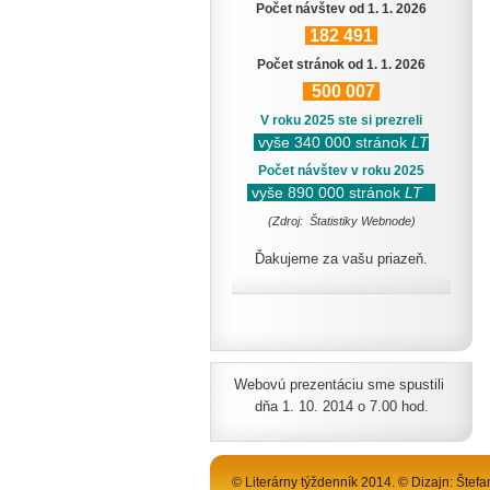
Počet návštev od 1. 1. 2026
182
491
Počet stránok od 1. 1. 2026
500
007
V roku 2025 ste si prezreli
vyše 340 000 stránok
LT
Počet návštev v roku 2025
vyše 890 000 stránok
LT
(Zdroj: Štatistiky Webnode)
Ďakujeme za vašu priazeň.
Webovú prezentáciu sme spustili
dňa 1. 10. 2014 o 7.00 hod.
© Literárny týždenník 2014. © Dizajn: Štefa