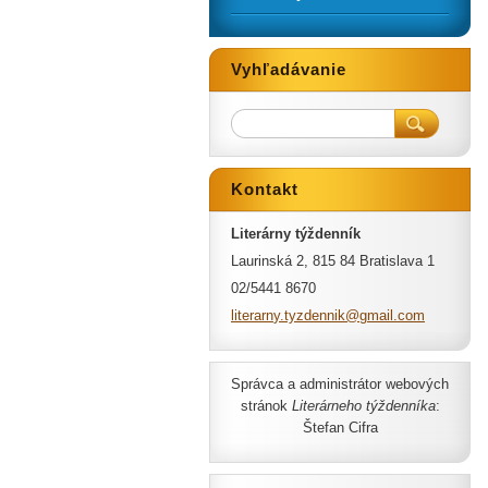
Vyhľadávanie
Kontakt
Literárny týždenník
Laurinská 2, 815 84 Bratislava 1
02/5441 8670
literarn
y.tyzden
nik@gmai
l.com
Správca a administrátor webových
stránok
Literárneho týždenníka
:
Štefan Cifra