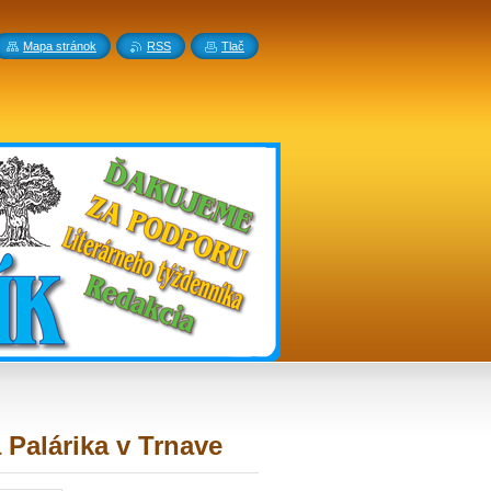
Mapa stránok
RSS
Tlač
Palárika v Trnave