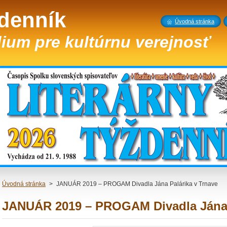
ždenník
Úvodná stránka
ium pre kultúrnu verejnosť
Úvodná stránka
>
JANUÁR 2019 – PROGAM Divadla Jána Palárika v Trnave
JANUÁR 2019 – PROGAM Divadla Jána 