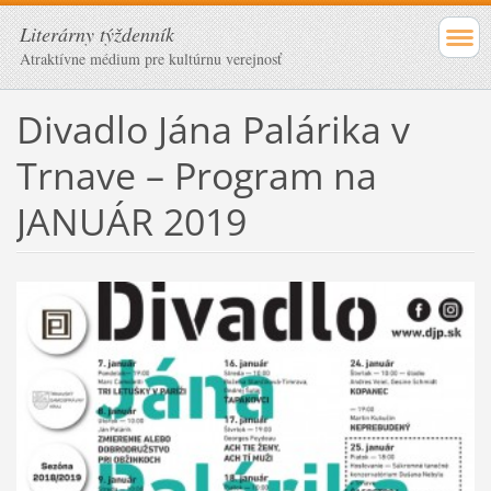
Literárny týždenník
Atraktívne médium pre kultúrnu verejnosť
Divadlo Jána Palárika v
Trnave – Program na
JANUÁR 2019