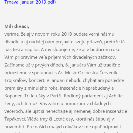
Trnava_Januar_2019.pdf
)
Milí diváci,
veríme, že aj v novom roku 2019 budete verní nášmu
divadlu a aj naďalej nám prejavíte svoju priazeň, pretože tá
nás teší a napĺňa. A my sľubujeme, že aj v budúcom roku
Vám pripravíme veľa príjemných divadelných zážitkov.
Začíname už v prvých dňoch, 6. januára Vám už tradične
prinesieme v spolupráci s Art Music Orchestra Červeník
Trojkráľový koncert. V januári nebudú chýbať ani posledné
premiéry z minulého roka, inscenácie Neprebudený a
Kopanec. Tri letušky v Paríži, Rodinný parlament aj Ach tie
ženy, ach tí muži Vás zahrejú humorom v chladných
večeroch, ale ujsť si nenechajte aj nemenej dobré inscenácie
Ťapákovci, Vláda tmy či Letné osy, ktorá nás štípu aj v
novembri. Pre našich malých divákov sme opäť pripravili