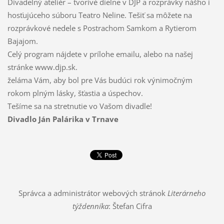
Divadelný ateliér – tvorivé dielne v DJP a rozprávky nášho i
hosťujúceho súboru Teatro Neline. Tešiť sa môžete na
rozprávkové nedele s Postrachom Samkom a Rytierom
Bajajom.
Celý program nájdete v prílohe emailu, alebo na našej
stránke www.djp.sk.
želáma Vám, aby bol pre Vás budúci rok výnimočným
rokom plným lásky, šťastia a úspechov.
Tešíme sa na stretnutie vo Vašom divadle!
Divadlo Ján Palárika v Trnave
Správca a administrátor webových stránok
Literárneho
týždenníka
: Štefan Cifra