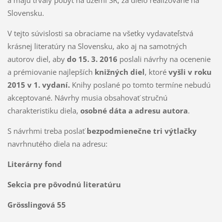
a majú trvalý pobyt na území SR, za dielo realizované na
Slovensku.
V tejto súvislosti sa obraciame na všetky vydavateľstvá
krásnej literatúry na Slovensku, ako aj na samotných
autorov diel, aby
do 15. 3. 2016
poslali návrhy na ocenenie
a prémiovanie najlepších
knižných diel
, ktoré
vyšli v roku
2015 v 1. vydaní.
Knihy poslané po tomto termíne nebudú
akceptované. Návrhy musia obsahovať stručnú
charakteristiku diela,
osobné dáta a adresu autora
.
S návrhmi treba poslať
bezpodmienečne
tri
výtlačky
navrhnutého diela na adresu:
Literárny fond
Sekcia pre pôvodnú literatúru
Grösslingová 55