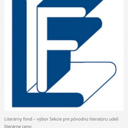
Literárny fond – výbor Sekcie pre pôvodnú literatúru udelí
literárne ceny: