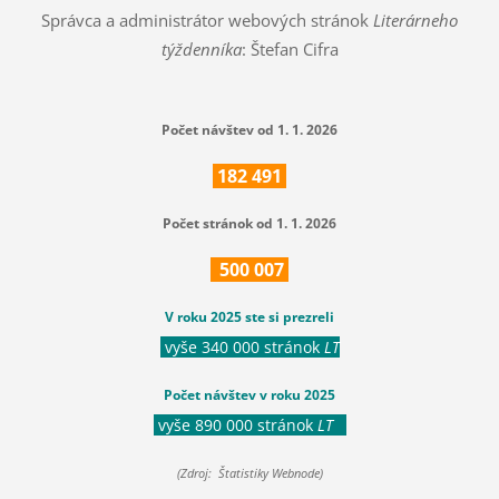
Správca a administrátor webových stránok
Literárneho
týždenníka
: Štefan Cifra
Počet návštev od 1. 1. 2026
182
491
Počet stránok od 1. 1. 2026
500
007
V roku 2025 ste si prezreli
vyše 340 000 stránok
LT
Počet návštev v roku 2025
vyše 890 000 stránok
LT
(Zdroj: Štatistiky Webnode)