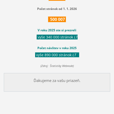
Počet stránok od 1. 1. 2026
500
007
V roku 2025 ste si prezreli
vyše 340 000 stránok
LT
Počet návštev v roku 2025
vyše 890 000 stránok
LT
(Zdroj: Štatistiky Webnode)
Ďakujeme za vašu priazeň.