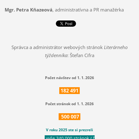
Mgr. Petra Kňazeová
, administratívna a PR manažérka
Správca a administrátor webových stránok
Literárneho
týždenníka
: Štefan Cifra
Počet návštev od 1. 1. 2026
182
491
Počet stránok od 1. 1. 2026
500
007
V roku 2025 ste si prezreli
vyše 340 000 stránok
LT