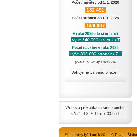
Počet návštev od 1. 1. 2026
182
491
Počet stránok od 1. 1. 2026
500
007
V roku 2025 ste si prezreli
vyše 340 000 stránok
LT
Počet návštev v roku 2025
vyše 890 000 stránok
LT
(Zdroj: Štatistiky Webnode)
Ďakujeme za vašu priazeň.
Webovú prezentáciu sme spustili
dňa 1. 10. 2014 o 7.00 hod.
© Literárny týždenník 2014. © Dizajn: Štefa