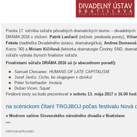
Porota 17. ročníka súťaže pôvodných dramatických textov – divadelnýc
DRÁMA 2016 v zložení:
Patrik Lančarič
(režisér, predseda poroty),
Vilia
Fekete
(riaditeľka Divadelného ústavu, dramaturgička),
Andrea Domeová
Korzo ´90) a
Miriam Kičiňová
(lektorka dramaturgie Činohry SND, dramatu
súťaže vybrala štyroch finalistov súťaže.
Finalistami súťaže DRÁMA 2016 sú (v abecednom poradí):
Samuel Chovanec:
HUMANS OF LATE CAPITALISM
Jozef Jenčo:
Cicho, bo skajpujem s dzivku!
Peter Scherhaufer:
Invázia
Dušan Vicen:
Squat
Finálové texty sa budú prezentovať
v sobotu 13. mája 2017 o 16.00 hod
na scénickom čítaní TROJBOJ počas festivalu Nov
v Modrom salóne Slovenského národného divadla v Bratislave
.
***
Informácie/Kontakt: