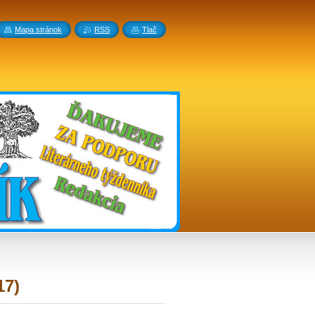
Mapa stránok
RSS
Tlač
17)