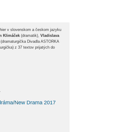
h hier v slovenskom a českom jazyku
m Klimáček
(dramatik),
Vladislava
(dramaturgička Divadla ASTORKA
rgička) z 37 textov prijatých do
.
á dráma/New Drama 2017