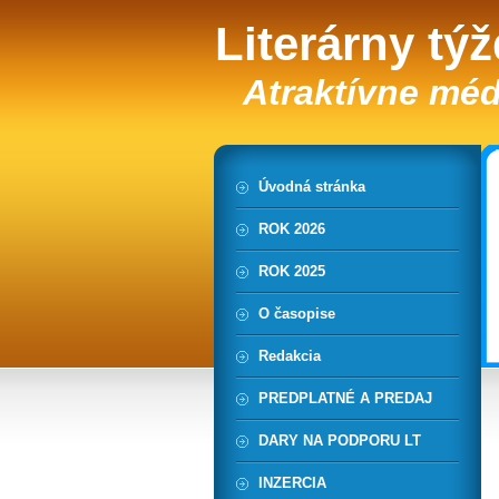
Literárny tý
Atraktívne méd
Úvodná stránka
ROK 2026
ROK 2025
O časopise
Redakcia
PREDPLATNÉ A PREDAJ
DARY NA PODPORU LT
INZERCIA