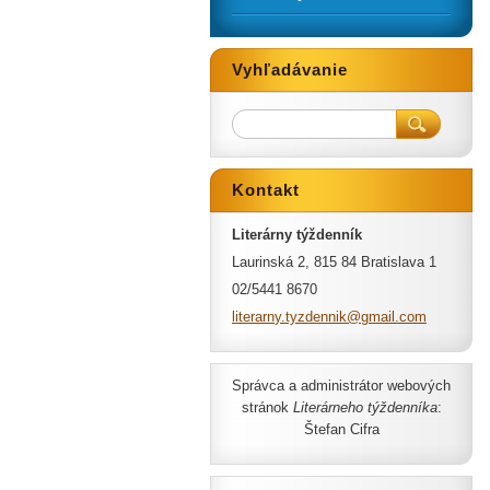
Vyhľadávanie
Kontakt
Literárny týždenník
Laurinská 2, 815 84 Bratislava 1
02/5441 8670
literarn
y.tyzden
nik@gmai
l.com
Správca a administrátor webových
stránok
Literárneho týždenníka
:
Štefan Cifra