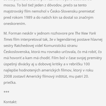
mocou. To bol tiež jeden z dôvodov, prečo sa tento
majstrovský film nemohol v Česko-Slovensku premietať
pred rokom 1989 a do našich kín sa dostal so značným
oneskorením.
M. Forman neskôr v jednom rozhovore pre
The New York
Times
film interpretoval tak, že v legendárnej postave hlavnej
sestry Ratchedovej videl Komunistickú stranu
Československa, ktorá mu rovnako určovala, čo má robiť, čo
má hovoriť a kam má chodiť. Film bol v čase svojej premiéry
úspešný divácky aj u dobovej kritiky a v rebríčku 100
najlepšie hodnotených amerických filmov, ktorý v roku
2008 zostavil Americký filmový inštitút, mu patrí 20.
priečka.
***
Kontakt: