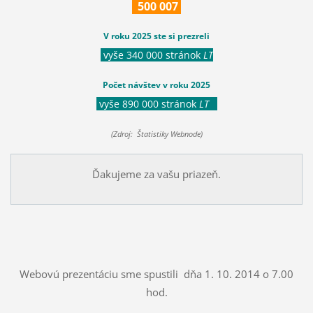
500
007
V roku 2025 ste si prezreli
vyše 340 000 stránok
LT
Počet návštev v roku 2025
vyše 890 000 stránok
LT
(Zdroj: Štatistiky Webnode)
Ďakujeme za vašu priazeň.
Webovú prezentáciu sme spustili dňa 1. 10. 2014 o 7.00
hod.