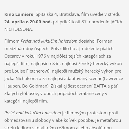
Kino Lumière
, Špitálska 4, Bratislava, film uvedie v stredu
24. apríla o 20.00 hod.
pri príležitosti 87. narodenín JACKA
NICHOLSONA.
Filmom
Prelet nad kukučím hniezdom
dosiahol Forman
medzinárodný úspech. Potvrdilo ho aj udelenie piatich
Oscarov v roku 1976 v najdôležitejších kategóriách za
najlepší film, najlepšiu réžiu, najlepší ženský herecký výkon
pre Louise Fletcherovú, najlepší mužský herecký výkon pre
Jacka Nicholsona a za najlepší adaptovaný scenár (Lawrence
Hauben, Bo Goldman). Získal aj šesť ocenení BAFTA a päť
Zlatých glóbusov, v oboch prípadoch vrátane ceny v
kategórii najlepší film.
Prelet nad kukučím hniezdom
je filmovým protestom proti
obmedzovaniu slobody v akejkoľvek podobe. Je metaforou
stretu jedinca s totalitným režimom a jeho absolútnou