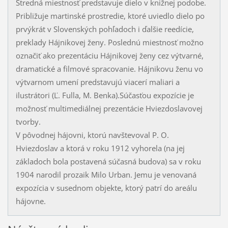
Stredná miestnosť predstavuje dielo v knižnej podobe.
Približuje martinské prostredie, ktoré uviedlo dielo po
prvýkrát v Slovenských pohľadoch i ďalšie reedície,
preklady Hájnikovej ženy. Poslednú miestnosť možno
označiť ako prezentáciu Hájnikovej ženy cez výtvarné,
dramatické a filmové spracovanie. Hájnikovu ženu vo
výtvarnom umení predstavujú viacerí maliari a
ilustrátori (Ľ. Fulla, M. Benka).Súčasťou expozície je
možnosť multimediálnej prezentácie Hviezdoslavovej
tvorby.
V pôvodnej hájovni, ktorú navštevoval P. O.
Hviezdoslav a ktorá v roku 1912 vyhorela (na jej
základoch bola postavená súčasná budova) sa v roku
1904 narodil prozaik Milo Urban. Jemu je venovaná
expozícia v susednom objekte, ktorý patrí do areálu
hájovne.