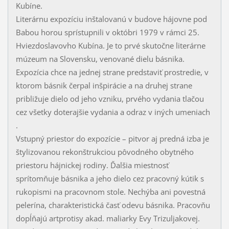
Kubíne.
Literárnu expozíciu inštalovanú v budove hájovne pod
Babou horou sprístupnili v októbri 1979 v rámci 25.
Hviezdoslavovho Kubína. Je to prvé skutočne literárne
múzeum na Slovensku, venované dielu básnika.
Expozícia chce na jednej strane predstaviť prostredie, v
ktorom básnik čerpal inšpirácie a na druhej strane
približuje dielo od jeho vzniku, prvého vydania tlačou
cez všetky doterajšie vydania a odraz v iných umeniach
.
Vstupný priestor do expozície – pitvor aj predná izba je
štylizovanou rekonštrukciou pôvodného obytného
priestoru hájnickej rodiny. Ďalšia miestnosť
sprítomňuje básnika a jeho dielo cez pracovný kútik s
rukopismi na pracovnom stole. Nechýba ani povestná
pelerína, charakteristická časť odevu básnika. Pracovňu
dopĺňajú artprotisy akad. maliarky Evy Trizuljakovej.