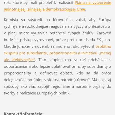
rok, ktoré by mali prispieť k realizácii
Plánu na vytvorenie
jednotnejšej, silnejšej a demokratickejšej Únie
.
Komisia sa sústredí na férovosť a zaistí, aby Európa
rýchlejšie a rozhodnejšie reagovala na výzvy a príležitosti a
v plnej miere využívala potenciál svojich Zmlúv. Zároveň
bude jej prístup vyrovnaný, práve preto predseda EK Jean-
Claude Juncker v novembri minulého roku vytvoril
osobitnú
skupinu pre subsidiaritu, proporcionalitu a iniciatívu „menej
ale efektívnejšie“
. Táto skupina má za cieľ prichádzať s
odporúčaniami ako lepšie uplatňovať princípy subsidiarity a
proporcionality a definovať oblasti, kde sa dá práca
delegovať alebo úplne vrátiť na národnú úroveň. Má nájsť aj
spôsoby ako viac zapojiť regionálne a národné orgány do
tvorby a realizácie Európskych politík.
Kontakt/informácie: