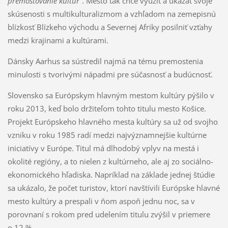
premosťovanie kultúr“
. Mesto tak chce využiť a ukázať svoje
skúsenosti s multikulturalizmom a vzhľadom na zemepisnú
blízkosť Blízkeho východu a Severnej Afriky posilniť vzťahy
medzi krajinami a kultúrami.
Dánsky Aarhus sa sústredil najmä na tému premostenia
minulosti s tvorivými nápadmi pre súčasnosť a budúcnosť.
Slovensko sa Európskym hlavným mestom kultúry pýšilo v
roku 2013, keď bolo držiteľom tohto titulu mesto Košice.
Projekt Európskeho hlavného mesta kultúry sa už od svojho
vzniku v roku 1985 radí medzi najvýznamnejšie kultúrne
iniciatívy v Európe. Titul má dlhodobý vplyv na mestá i
okolité regióny, a to nielen z kultúrneho, ale aj zo sociálno-
ekonomického hľadiska. Napríklad na základe jednej štúdie
sa ukázalo, že počet turistov, ktorí navštívili Európske hlavné
mesto kultúry a prespali v ňom aspoň jednu noc, sa v
porovnaní s rokom pred udelením titulu zvýšil v priemere
o 12 %.