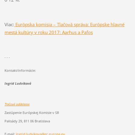
Viac:
Európska komisia – Tlačová správa: Európske hlavné
mestá kultúry v roku 2017: Aarhus a Pafos
- - -
Kontakt/informácie:
Ingrid Ludviková
Tlačové oddelenie
Zastúpenie Európskej Komisie v SR
Palisády 29, 811 06 Bratislava
E-mail:
ingrid.ludvikova@ec.europa.eu