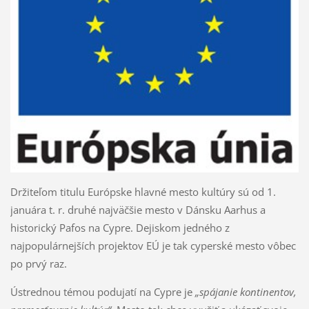
Držiteľom titulu Európske hlavné mesto kultúry sú od 1.
januára t. r. druhé najväčšie mesto v Dánsku Aarhus a
historický Pafos na Cypre. Dejiskom jedného z
najpopulárnejších projektov EÚ je tak cyperské mesto vôbec
po prvý raz.
Ústrednou témou podujatí na Cypre je
„spájanie kontinentov,