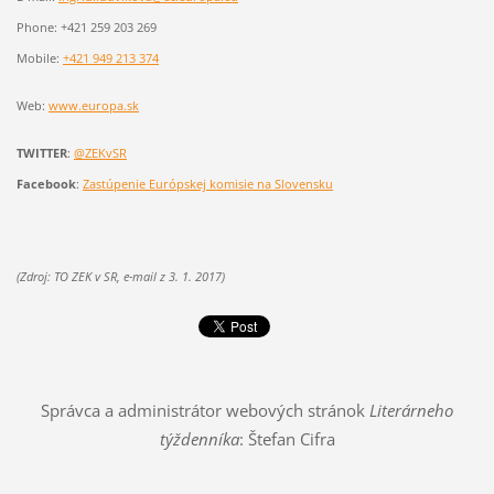
Phone: +421 259 203 269
Mobile:
+421 949 213 374
Web:
www.europa.sk
TWITTER
:
@ZEKvSR
Facebook
:
Zastúpenie Európskej komisie na Slovensku
(Zdroj: TO ZEK v SR, e-mail z 3. 1. 2017)
Správca a administrátor webových stránok
Literárneho
týždenníka
: Štefan Cifra