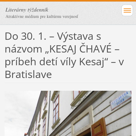
Literárny týždenník
Atraktívne médium pre kultúrnu verejnosť
Do 30. 1. – Výstava s
názvom „KESAJ ČHAVÉ –
príbeh detí víly Kesaj“ – v
Bratislave