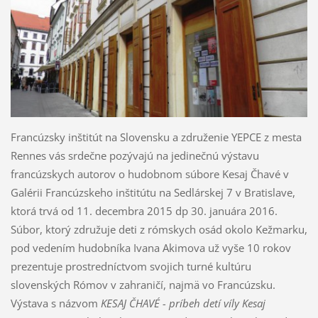
Francúzsky inštitút na Slovensku a združenie YEPCE z mesta
Rennes vás srdečne pozývajú na jedinečnú výstavu
francúzskych autorov o hudobnom súbore Kesaj Čhavé v
Galérii Francúzskeho inštitútu na Sedlárskej 7 v Bratislave,
ktorá trvá od 11. decembra 2015 dp 30. januára 2016.
Súbor, ktorý združuje deti z rómskych osád okolo Kežmarku,
pod vedením hudobníka Ivana Akimova už vyše 10 rokov
prezentuje prostredníctvom svojich turné kultúru
slovenských Rómov v zahraničí, najmä vo Francúzsku.
Výstava s názvom
KESAJ ČHAVÉ - príbeh detí víly Kesaj