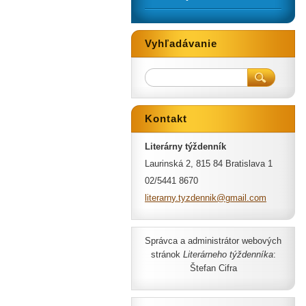
Vyhľadávanie
Kontakt
Literárny týždenník
Laurinská 2, 815 84 Bratislava 1
02/5441 8670
literarn
y.tyzden
nik@gmai
l.com
Správca a administrátor webových
stránok
Literárneho týždenníka
:
Štefan Cifra