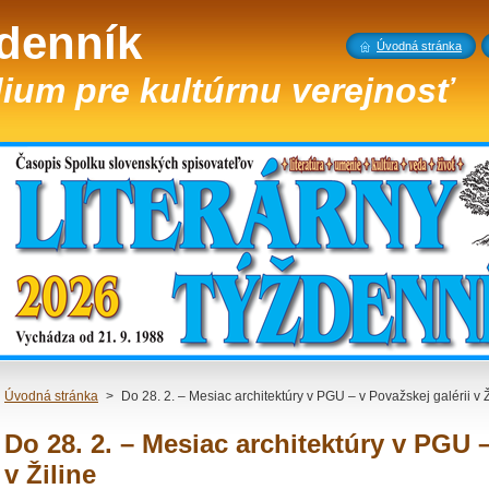
ždenník
Úvodná stránka
ium pre kultúrnu verejnosť
Úvodná stránka
>
Do 28. 2. – Mesiac architektúry v PGU – v Považskej galérii v Ž
Do 28. 2. – Mesiac architektúry v PGU –
v Žiline