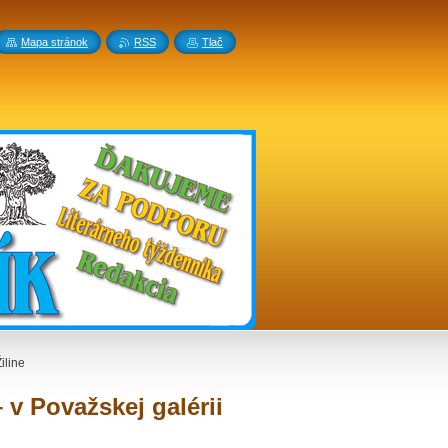
Mapa stránok
RSS
Tlač
iline
 v Považskej galérii