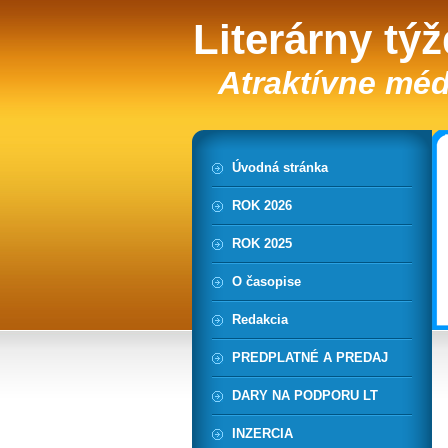
Literárny tý
Atraktívne méd
Úvodná stránka
ROK 2026
ROK 2025
O časopise
Redakcia
PREDPLATNÉ A PREDAJ
DARY NA PODPORU LT
INZERCIA