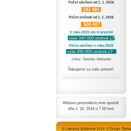
Počet návštev od 1. 1. 2026
182
491
Počet stránok od 1. 1. 2026
500
007
V roku 2025 ste si prezreli
vyše 340 000 stránok
LT
Počet návštev v roku 2025
vyše 890 000 stránok
LT
(Zdroj: Štatistiky Webnode)
Ďakujeme za vašu priazeň.
Webovú prezentáciu sme spustili
dňa 1. 10. 2014 o 7.00 hod.
© Literárny týždenník 2014. © Dizajn: Štefa