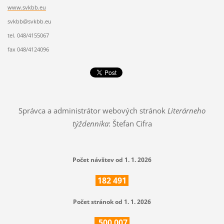
www.svkbb.eu
svkbb@svkbb.eu
tel. 048/4155067
fax 048/4124096
Správca a administrátor webových stránok
Literárneho
týždenníka
: Štefan Cifra
Počet návštev od 1. 1. 2026
182
491
Počet stránok od 1. 1. 2026
500
007