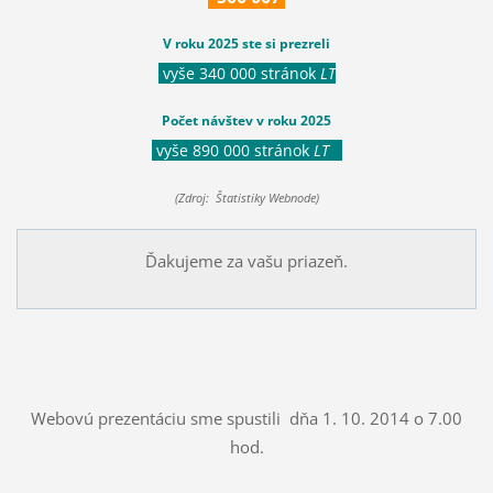
V roku 2025 ste si prezreli
vyše 340 000 stránok
LT
Počet návštev v roku 2025
vyše 890 000 stránok
LT
(Zdroj: Štatistiky Webnode)
Ďakujeme za vašu priazeň.
Webovú prezentáciu sme spustili dňa 1. 10. 2014 o 7.00
hod.