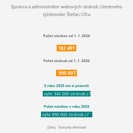
Správca a administrátor webových stránok
Literárneho
týždenníka
: Štefan Cifra
Počet návštev od 1. 1. 2026
182
491
Počet stránok od 1. 1. 2026
500
007
V roku 2025 ste si prezreli
vyše 340 000 stránok
LT
Počet návštev v roku 2025
vyše 890 000 stránok
LT
(Zdroj: Štatistiky Webnode)