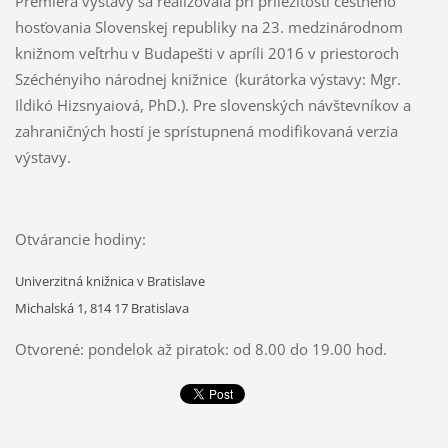
Premiéra výstavy sa realizovala pri príležitosti čestného
hosťovania Slovenskej republiky na 23. medzinárodnom
knižnom veľtrhu v Budapešti v apríli 2016 v priestoroch
Széchényiho národnej knižnice (kurátorka výstavy: Mgr.
Ildikó Hizsnyaiová, PhD.). Pre slovenských návštevníkov a
zahraničných hostí je sprístupnená modifikovaná verzia
výstavy.
Otvárancie hodiny:
Univerzitná knižnica v Bratislave
Michalská 1, 814 17 Bratislava
Otvorené: pondelok až piratok: od 8.00 do 19.00 hod.