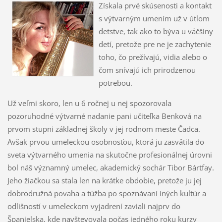
Získala prvé skúsenosti a kontakt
s výtvarným umením už v útlom
detstve, tak ako to býva u väčšiny
detí, pretože pre ne je zachytenie
toho, čo prežívajú, vidia alebo o
čom snívajú ich prirodzenou
potrebou.
Už veľmi skoro, len u 6 ročnej u nej spozorovala
pozoruhodné výtvarné nadanie pani učiteľka Benková na
prvom stupni základnej školy v jej rodnom meste Čadca.
Avšak prvou umeleckou osobnosťou, ktorá ju zasvätila do
sveta výtvarného umenia na skutočne profesionálnej úrovni
bol náš významný umelec, akademický sochár Tibor Bártfay.
Jeho žiačkou sa stala len na krátke obdobie, pretože ju jej
dobrodružná povaha a túžba po spoznávaní iných kultúr a
odlišností v umeleckom vyjadrení zaviali najprv do
Španielska, kde navštevovala počas jedného roku kurzy