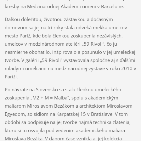
kresby na Medzinárodnej Akadémii umení v Barcelone.
Ďalšou dôležitou, životnou zástavkou a dočasným
domovom sa jej na tri roky stala odveká mekka umelcov -
mesto Paríž, kde bola členkou zoskupenia nezávislých,
umelcov v medzinárodnom ateliéri „59 Rivoli“, čo ju
nesmierne obohatilo, inšpirovalo a posunulo v jej umeleckej
tvorbe. V galérii „59 Rivoli“ vystavovala spoločne aj s ďalšími
mladými umelcami na medzinárodnej výstave v roku 2010 v
Paríži.
Po návrate na Slovensko sa stala členkou umeleckého
zoskupenia „M2 + M = Maľba“, spolu s akademickým
maliarom Miroslavom Bezákom a architektom Miroslavom
Egyedom, so sídlom na Karpatskej 15 v Bratislave. V tom
období sa podpisuje na jej tvorbe najmä technika zlatenia,
ktorú si tu osvojila pod vedením akademického maliara
Miroslava Bezáka. V danom čase vznikla aj jej kolekcia