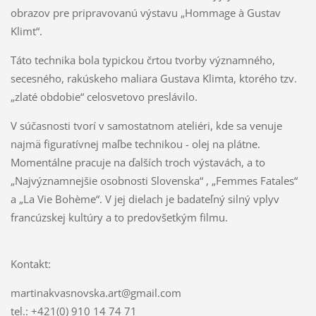
obrazov pre pripravovanú výstavu „Hommage à Gustav
Klimt“.
Táto technika bola typickou črtou tvorby významného,
secesného, rakúskeho maliara Gustava Klimta, ktorého tzv.
„zlaté obdobie“ celosvetovo preslávilo.
V súčasnosti tvorí v samostatnom ateliéri, kde sa venuje
najmä figuratívnej maľbe technikou - olej na plátne.
Momentálne pracuje na ďalších troch výstavách, a to
„Najvýznamnejšie osobnosti Slovenska“ , „Femmes Fatales“
a „La Vie Bohème“. V jej dielach je badateľný silný vplyv
francúzskej kultúry a to predovšetkým filmu.
Kontakt:
martinakvasnovska.art@gmail.com
tel.: +421(0) 910 14 74 71