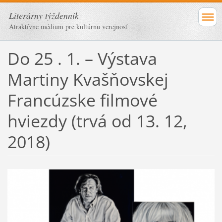
Literárny týždenník
Atraktívne médium pre kultúrnu verejnosť
Do 25 . 1. – Výstava
Martiny Kvašňovskej
Francúzske filmové
hviezdy (trvá od 13. 12,
2018)