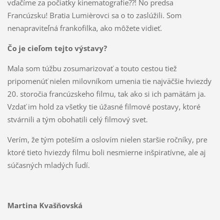
vďačíme za počiatky kinematografie??! No predsa
Francúzsku! Bratia Lumièrovci sa o to zaslúžili. Som
nenapraviteľná frankofilka, ako môžete vidieť.
Čo je cieľom tejto výstavy?
Mala som túžbu zosumarizovať a touto cestou tiež
pripomenúť nielen milovníkom umenia tie najväčšie hviezdy
20. storočia francúzskeho filmu, tak ako si ich pamätám ja.
Vzdať im hold za všetky tie úžasné filmové postavy, ktoré
stvárnili a tým obohatili celý filmový svet.
Verím, že tým poteším a oslovím nielen staršie ročníky, pre
ktoré tieto hviezdy filmu boli nesmierne inšpiratívne, ale aj
súčasných mladých ľudí.
Martina Kvašňovská