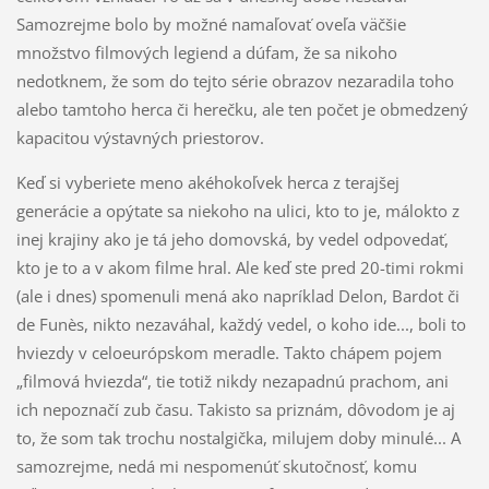
Samozrejme bolo by možné namaľovať oveľa väčšie
množstvo filmových legiend a dúfam, že sa nikoho
nedotknem, že som do tejto série obrazov nezaradila toho
alebo tamtoho herca či herečku, ale ten počet je obmedzený
kapacitou výstavných priestorov.
Keď si vyberiete meno akéhokoľvek herca z terajšej
generácie a opýtate sa niekoho na ulici, kto to je, málokto z
inej krajiny ako je tá jeho domovská, by vedel odpovedať,
kto je to a v akom filme hral. Ale keď ste pred 20-timi rokmi
(ale i dnes) spomenuli mená ako napríklad Delon, Bardot či
de Funès, nikto nezaváhal, každý vedel, o koho ide..., boli to
hviezdy v celoeurópskom meradle. Takto chápem pojem
„filmová hviezda“, tie totiž nikdy nezapadnú prachom, ani
ich nepoznačí zub času. Takisto sa priznám, dôvodom je aj
to, že som tak trochu nostalgička, milujem doby minulé... A
samozrejme, nedá mi nespomenúť skutočnosť, komu