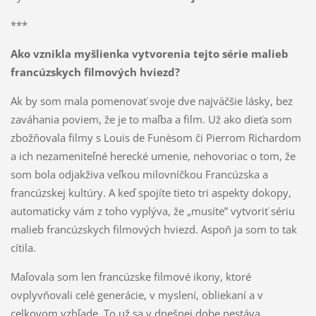
***
Ako vznikla myšlienka vytvorenia tejto série malieb
francúzskych filmových hviezd?
Ak by som mala pomenovať svoje dve najväčšie lásky, bez
zaváhania poviem, že je to maľba a film. Už ako dieťa som
zbožňovala filmy s Louis de Funèsom či Pierrom Richardom
a ich nezameniteľné herecké umenie, nehovoriac o tom, že
som bola odjakživa veľkou milovníčkou Francúzska a
francúzskej kultúry. A keď spojíte tieto tri aspekty dokopy,
automaticky vám z toho vyplýva, že „musíte” vytvoriť sériu
malieb francúzskych filmových hviezd. Aspoň ja som to tak
cítila.
Maľovala som len francúzske filmové ikony, ktoré
ovplyvňovali celé generácie, v myslení, obliekaní a v
celkovom vzhľade. To už sa v dnešnej dobe nestáva.