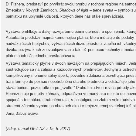
D. Fishera, predstaví po prvýkrát svoju tvorbu v rodnom regióne na samos
Zmetáka v Nových Zámkoch.
Shadows of light – tiene svetla
– symbolizujú
pamiatku na uplynulé udalosti, ktorých tiene nás stále sprevádzajú.
Výstava prehlbuje a ďalej rozvíja tému pominuteľnosti a spomienok, ktorej
Autorka tu predstaví najmä komornejšie plátna, ktoré inštaluje do podoby 
nadväzujúcich triptychov, vytvárajúcich ilúziu priestoru. Zapĺňa ich vše
diváka pozýva k ich znovuobjavovaniu taktiež pomocou techniky striedan
plátne a ich následného preškrabávania.
Výstava tematicky plynie v dvoch navzájom sa prepájajúcich líniách. Jedn
sústreďujúce sa na zátišia z každodenných predmetov. Jedným z ústredný
komplikovaný monumentálny šperk, pôvodne zdobiaci a osvetľujúci priest
transformuje do pozície nepotrebného starého predmetu a odstraňuje jeho
stáva tieňom, pozostatkom po „svetle.” Druhú líniu tvorí rovina prírody ak
Reprezentuje ju motív záhrady, odpradávna vnímaný ako miesto duchovnej
spájaná s tematikou strateného raja, s nostalgiou po zlatom veku ľudstva
stratená záhrada vynára na obrazoch ako i v trojrozmernej svetelnej inšta
Jana Babušiaková
(Zdroj: e-mail GEZ NZ z 15. 5. 2017)