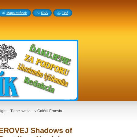
Mapa stránok
RSS
Tlač
 – Tiene svetla – v Galérii Ernesta
EREROVEJ Shadows of