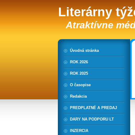
Literárny tý
Atraktívne méd
Úvodná stránka
ROK 2026
ROK 2025
O časopise
Redakcia
PREDPLATNÉ A PREDAJ
DARY NA PODPORU LT
INZERCIA