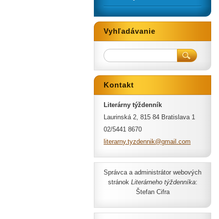
Vyhľadávanie
Kontakt
Literárny týždenník
Laurinská 2, 815 84 Bratislava 1
02/5441 8670
literarn
y.tyzden
nik@gmai
l.com
Správca a administrátor webových
stránok
Literárneho týždenníka
:
Štefan Cifra