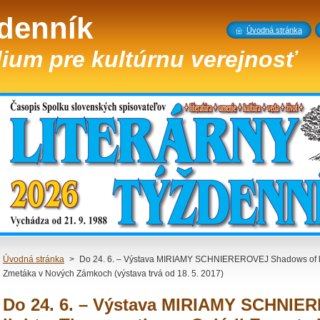
ždenník
Úvodná stránka
ium pre kultúrnu verejnosť
Úvodná stránka
>
Do 24. 6. – Výstava MIRIAMY SCHNIEREROVEJ Shadows of light
Zmetáka v Nových Zámkoch (výstava trvá od 18. 5. 2017)
Do 24. 6. – Výstava MIRIAMY SCHNI