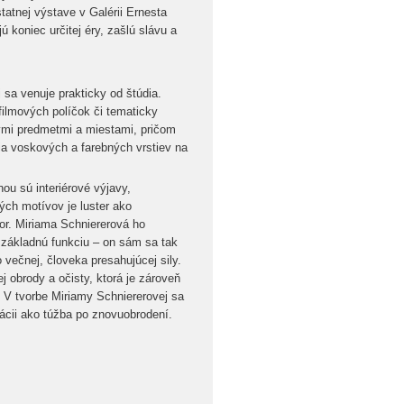
tatnej výstave v Galérii Ernesta
 koniec určitej éry, zašlú slávu a
 sa venuje prakticky od štúdia.
filmových políčok či tematicky
dnými predmetmi a miestami, pričom
ia voskových a farebných vrstiev na
ou sú interiérové výjavy,
ch motívov je luster ako
or. Miriama Schniererová ho
 základnú funkciu – on sám sa tak
o večnej, človeka presahujúcej sily.
 obrody a očisty, ktorá je zároveň
. V tvorbe Miriamy Schniererovej sa
lácii ako túžba po znovuobrodení.