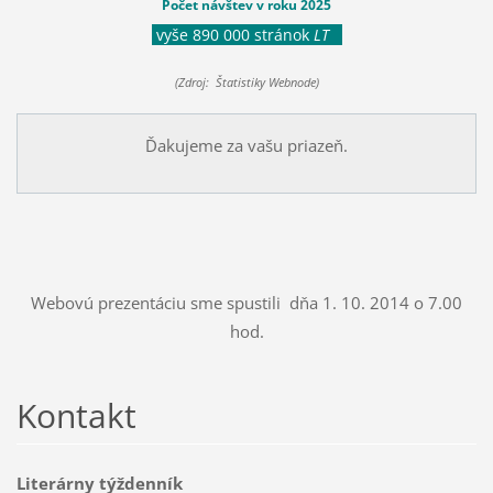
Počet návštev v roku 2025
vyše 890 000 stránok
LT
(Zdroj: Štatistiky Webnode)
Ďakujeme za vašu priazeň.
Webovú prezentáciu sme spustili dňa 1. 10. 2014 o 7.00
hod.
Kontakt
Literárny týždenník