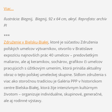
Viac...
Ilustrácia: Biegnij, Biegnij, 92 x 64 cm, akryl. Reprofoto: archív
PI
***
Združenie v Bielsku-Białej
, ktoré je súčasťou Združenia
poľských umelcov výtvarníkov, otvorilo v Bratislave
expozíciu najnovších prác 40 umelcov – predovšetkým
maliarov, ale aj keramikov, sochárov, grafikov či umelcov
pracujúcich s úžitkovým umením, ktorá prináša aktuálny
obraz o tejto poľskej umeleckej skupine. Sídlom združenia s
viac ako storočnou tradíciou je Galéria PPP v historickom
centre Bielska-Białej, ktorá žije intenzívnym kultúrnym
životom – organizuje individuálne, skupinové, generačné,
ale aj rodinné výstavy.