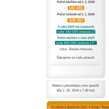
Počet návštev od 1. 1. 2026
182
491
Počet stránok od 1. 1. 2026
500
007
V roku 2025 ste si prezreli
vyše 340 000 stránok
LT
Počet návštev v roku 2025
vyše 890 000 stránok
LT
(Zdroj: Štatistiky Webnode)
Ďakujeme za vašu priazeň.
Webovú prezentáciu sme spustili
dňa 1. 10. 2014 o 7.00 hod.
© Literárny týždenník 2014. © Dizajn: Štefa