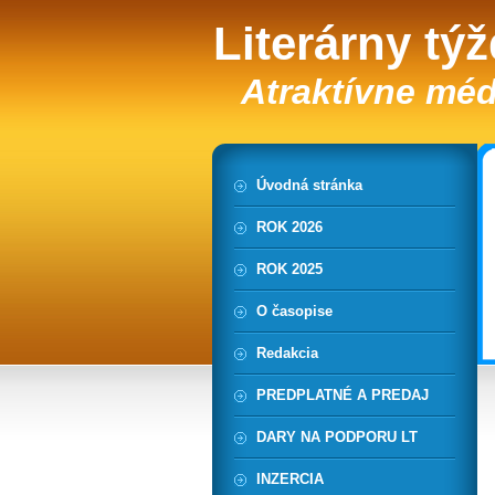
Literárny tý
Atraktívne méd
Úvodná stránka
ROK 2026
ROK 2025
O časopise
Redakcia
PREDPLATNÉ A PREDAJ
DARY NA PODPORU LT
INZERCIA