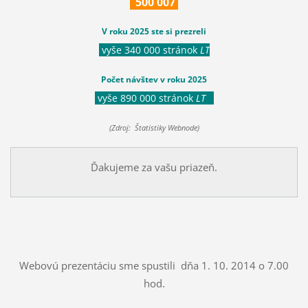
500
007
V roku 2025 ste si prezreli
vyše 340 000 stránok
LT
Počet návštev v roku 2025
vyše 890 000 stránok
LT
(Zdroj: Štatistiky Webnode)
Ďakujeme za vašu priazeň.
Webovú prezentáciu sme spustili dňa 1. 10. 2014 o 7.00
hod.