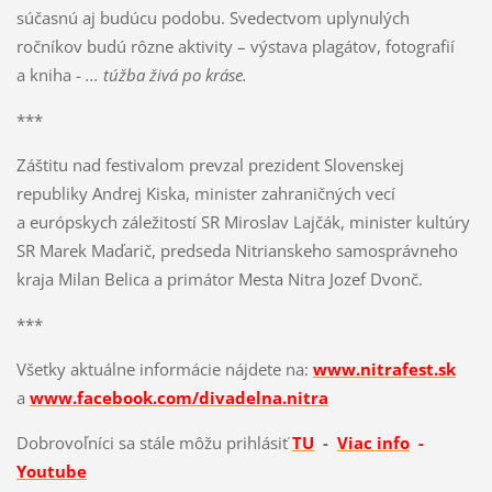
súčasnú aj budúcu podobu. Svedectvom uplynulých
ročníkov budú rôzne aktivity – výstava plagátov, fotografií
a kniha -
... túžba živá po kráse.
***
Záštitu nad festivalom prevzal prezident Slovenskej
republiky Andrej Kiska, minister zahraničných vecí
a európskych záležitostí SR Miroslav Lajčák, minister kultúry
SR Marek Maďarič, predseda Nitrianskeho samosprávneho
kraja Milan Belica a primátor Mesta Nitra Jozef Dvonč.
***
Všetky aktuálne informácie nájdete na:
www.nitrafest.sk
a
www.facebook.com/
divadelna.nitra
Dobrovoľníci sa stále môžu prihlásiť
TU
-
Viac info
-
Youtube