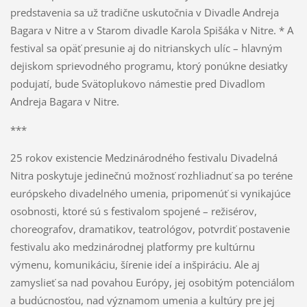
predstavenia sa už tradične uskutočnia v Divadle Andreja
Bagara v Nitre a v Starom divadle Karola Spišáka v Nitre. * A
festival sa opäť presunie aj do nitrianskych ulíc – hlavným
dejiskom sprievodného programu, ktorý ponúkne desiatky
podujatí, bude Svätoplukovo námestie pred Divadlom
Andreja Bagara v Nitre.
***
25 rokov existencie Medzinárodného festivalu Divadelná
Nitra poskytuje jedinečnú možnosť rozhliadnuť sa po teréne
európskeho divadelného umenia, pripomenúť si vynikajúce
osobnosti, ktoré sú s festivalom spojené – režisérov,
choreografov, dramatikov, teatrológov, potvrdiť postavenie
festivalu ako medzinárodnej platformy pre kultúrnu
výmenu, komunikáciu, šírenie ideí a inšpiráciu. Ale aj
zamyslieť sa nad povahou Európy, jej osobitým potenciálom
a budúcnosťou, nad významom umenia a kultúry pre jej