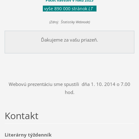
Počet návštev v roku 2025
vyše 890 000 stránok
LT
(Zdroj: Štatistiky Webnode)
Ďakujeme za vašu priazeň.
Webovú prezentáciu sme spustili dňa 1. 10. 2014 o 7.00
hod.
Kontakt
Literárny týždenník