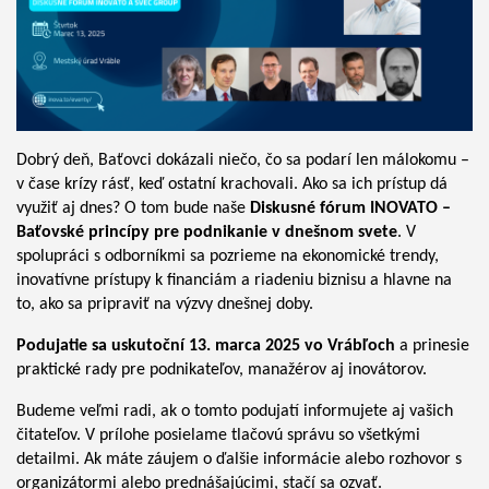
Dobrý deň, Baťovci dokázali niečo, čo sa podarí len málokomu –
v čase krízy rásť, keď ostatní krachovali. Ako sa ich prístup dá
využiť aj dnes? O tom bude naše
Diskusné fórum INOVATO –
Baťovské princípy pre podnikanie v dnešnom svete
. V
spolupráci s odborníkmi sa pozrieme na ekonomické trendy,
inovatívne prístupy k financiám a riadeniu biznisu a hlavne na
to, ako sa pripraviť na výzvy dnešnej doby.
Podujatie sa uskutoční 13. marca 2025 vo Vrábľoch
a prinesie
praktické rady pre podnikateľov, manažérov aj inovátorov.
Budeme veľmi radi, ak o tomto podujatí informujete aj vašich
čitateľov. V prílohe posielame tlačovú správu so všetkými
detailmi. Ak máte záujem o ďalšie informácie alebo rozhovor s
organizátormi alebo prednášajúcimi, stačí sa ozvať.