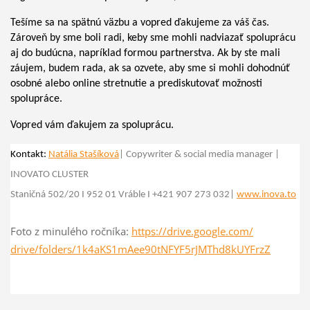
Tešíme sa na spätnú väzbu a vopred ďakujeme za váš čas.
Zároveň by sme boli radi, keby sme mohli nadviazať spoluprácu
aj do budúcna, napríklad formou partnerstva. Ak by ste mali
záujem, budem rada, ak sa ozvete, aby sme si mohli dohodnúť
osobné alebo online stretnutie a prediskutovať možnosti
spolupráce.
Vopred vám ďakujem za spoluprácu.
Kontakt:
Natália Stašíková
| Copywriter & social media manager |
INOVATO CLUSTER
Staničná 502/20 I 952 01 Vráble
I
+421 907 273 032|
www.inova.to
Foto z minulého ročníka:
https://drive.google.com/
drive/folders/
1k4aKS1mAee90tNFYF5rJMThd8kUYF
rzZ