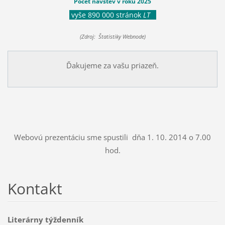
Počet návštev v roku 2025
vyše 890 000 stránok
LT
(Zdroj: Štatistiky Webnode)
Ďakujeme za vašu priazeň.
Webovú prezentáciu sme spustili dňa 1. 10. 2014 o 7.00
hod.
Kontakt
Literárny týždenník