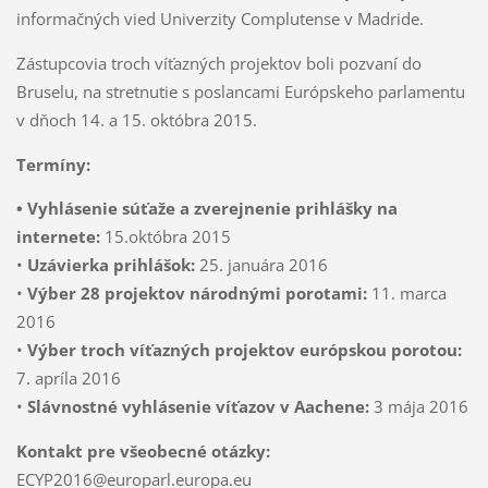
informačných vied Univerzity Complutense v Madride.
Zástupcovia troch víťazných projektov boli pozvaní do
Bruselu, na stretnutie s poslancami Európskeho parlamentu
v dňoch 14. a 15. októbra 2015.
Termíny:
• Vyhlásenie súťaže a zverejnenie prihlášky na
internete:
15.októbra 2015
•
Uzávierka prihlášok:
25. januára 2016
•
Výber 28 projektov národnými porotami:
11. marca
2016
•
Výber troch víťazných projektov európskou porotou:
7. apríla 2016
•
Slávnostné vyhlásenie víťazov v Aachene:
3 mája 2016
Kontakt pre všeobecné otázky:
ECYP2016@europarl.europa.eu