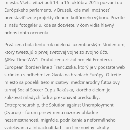
miesta. Všetci víťazi boli 14. a 15. októbra 2015 pozvaní do
Európskeho parlamentu v Bruseli, kde mali možnosť
predstaviť svoje projekty členom kultúrneho výboru. Pozrite
si našu fotogalériu, kde sa dozviete, v čom vidia hlavný
prínos tohto ocenenia.
Prvá cena bola tento rok udelená luxemburským študentom,
ktorý tweetujú o prvej svetovej vojne zo svojho účtu
@RealTime WW1. Druhú cenu získal projekt Fronterra-
European (border) line z Francúzska, ktorý je v podstate web
stránkou s príbehmi zo života na hraniach Európy. O tretie
miesto sa podelili tieto iniciatívy: medzinárodný futbalový
turnaj Social Soccer Cup z Rakúska, ktorého cieľom je
zbližovať mladých ľudí a prekonávať predsudky,
Entrepreneurship, the Solution against Unemployment
(Cyprus) – fórum pre výmenu názorov ohľadne
nezamestnanosti, migrácie, podnikania a neformálneho
vzdelávania a Infoactualidad – on-line noviny fakulty