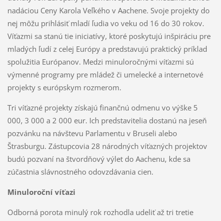
nadáciou Ceny Karola Veľkého v Aachene. Svoje projekty do
nej môžu prihlásiť mladí ľudia vo veku od 16 do 30 rokov.
Víťazmi sa stanú tie iniciatívy, ktoré poskytujú inšpiráciu pre
mladých ľudí z celej Európy a predstavujú praktický príklad
spolužitia Európanov. Medzi minuloročnými víťazmi sú
výmenné programy pre mládež či umelecké a internetové
projekty s európskym rozmerom.
Tri víťazné projekty získajú finančnú odmenu vo výške 5
000, 3 000 a 2 000 eur. Ich predstavitelia dostanú na jeseň
pozvánku na návštevu Parlamentu v Bruseli alebo
Štrasburgu. Zástupcovia 28 národných víťazných projektov
budú pozvaní na štvordňový výlet do Aachenu, kde sa
zúčastnia slávnostného odovzdávania cien.
Minuloroční víťazi
Odborná porota minulý rok rozhodla udeliť až tri tretie