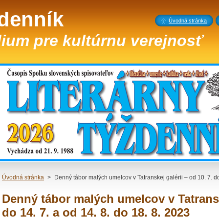
ždenník
Úvodná stránka
ium pre kultúrnu verejnosť
Úvodná stránka
>
Denný tábor malých umelcov v Tatranskej galérii – od 10. 7. do
Denný tábor malých umelcov v Tatranske
do 14. 7. a od 14. 8. do 18. 8. 2023