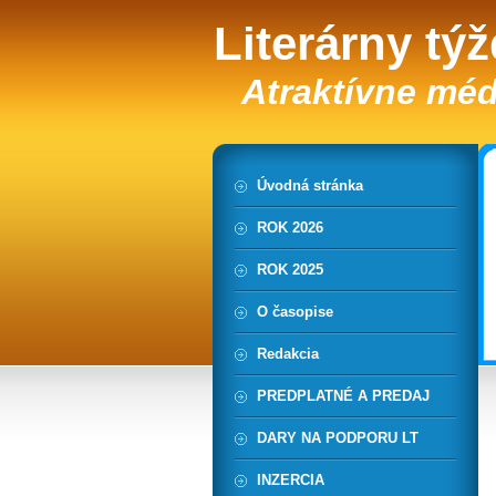
Literárny tý
Atraktívne méd
Úvodná stránka
ROK 2026
ROK 2025
O časopise
Redakcia
PREDPLATNÉ A PREDAJ
DARY NA PODPORU LT
INZERCIA