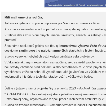
Milí malí umelci a rodičia,
Tatranská galéria v Poprade pripravuje pre Vás denný umelecký tábor.
Ani sme sa nenazdali a je tu opäť leto a s ním aj denný tábor Tatranskej g
V tábore deti zažijú 5 dní plných umenia, kreativity, smiechu a zábavy v
prostredí.
Spoznáme spolu celú galériu a s ňou aj
interaktívnu výstavu
Veže do n
dozvieme
zaujímavosti o najvýznamnejších stavbách
v histórii ľudstva
Stavba vysokých obytných veží kedysi prinášala veľa problémov.
Vďaka interaktívnym exponátom sa naučíme, ako sa riešili problémy s vý
boli stavby chránené pred požiarmi alebo zemetrasením. Z dostupných st
vysokánsku vežu do neba, či vyskúšame, aké je viezť sa vo výťahu v 
vedomostí z histórie a techniky stavby veží a výškových budov.
Ďalšie výstavy v rámci projektu
Hry s umením 2023 – Architektúra ukazova
* ARATA ISOZAKI (Japonsko) – výstava jedného z najvýznamnejších sveto
Pritzkerovej ceny, organizovaná v spolupráci s Kabinetom architektúry v 
* Obed na vrchole mrakodrapu
– komorná výstava k jednej z najznámejších