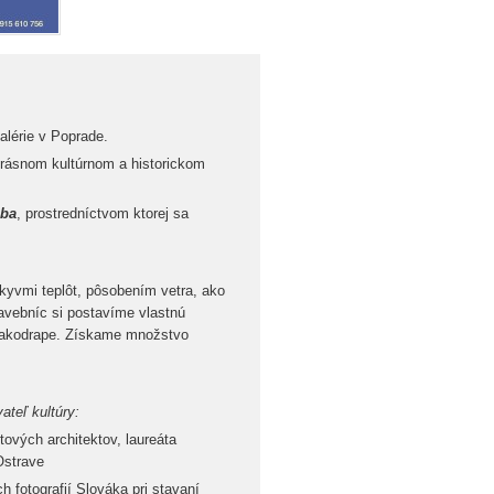
alérie v Poprade.
 krásnom kultúrnom a historickom
eba
, prostredníctvom ktorej sa
.
kyvmi teplôt, pôsobením vetra, ako
avebníc si postavíme vlastnú
mrakodrape. Získame množstvo
teľ kultúry:
vých architektov, laureáta
Ostrave
 fotografií Slováka pri stavaní