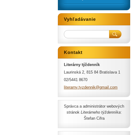
Vyhľadávanie
Kontakt
Literárny týždenník
Laurinská 2, 815 84 Bratislava 1
02/5441 8670
literarn
y.tyzden
nik@gmai
l.com
Správca a administrátor webových
stránok
Literárneho týždenníka
:
Štefan Cifra