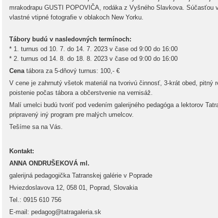
mrakodrapu GUSTI POPOVIČA, rodáka z Vyšného Slavkova. Súčasťou výst
vlastné vtipné fotografie v oblakoch New Yorku.
Tábory budú v nasledovných termínoch:
* 1. turnus od 10. 7. do 14. 7. 2023 v čase od 9:00 do 16:00
* 2. turnus od 14. 8. do 18. 8. 2023 v čase od 9:00 do 16:00
Cena
tábora za 5-dňový turnus: 100,- €
V cene je zahrnutý všetok materiál na tvorivú činnosť, 3-krát obed, pitný 
poistenie počas tábora a občerstvenie na vernisáž.
Malí umelci budú tvoriť pod vedením galerijného pedagóga a lektorov Tatr
pripravený iný program pre malých umelcov.
Tešíme sa na Vás.
Kontakt:
ANNA ONDRUŠEKOVÁ ml.
galerijná pedagogička Tatranskej galérie v Poprade
Hviezdoslavova 12, 058 01, Poprad, Slovakia
Tel.: 0915 610 756
E-mail: pedagog@tatragaleria.sk