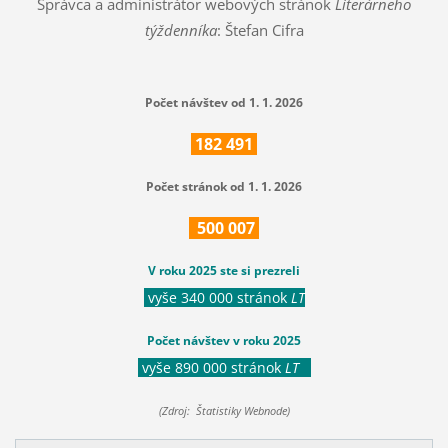
Správca a administrátor webových stránok
Literárneho
týždenníka
: Štefan Cifra
Počet návštev od 1. 1. 2026
182
491
Počet stránok od 1. 1. 2026
500
007
V roku 2025 ste si prezreli
vyše 340 000 stránok
LT
Počet návštev v roku 2025
vyše 890 000 stránok
LT
(Zdroj: Štatistiky Webnode)