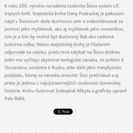
K roku 200. výročia narodenia Ľudovíta Štúra vydalo LIC
triptych kníh. Esejistická kniha Dany Podrackej je pokusom
nájsť v Štúrovom diele duchovnú zem a zrekonštruovať za
pomoci jeho myšlienok, ako aj myšlienok jeho rovesníkov,
čím je a čím by mohol byť duchovný štát ako vedomá
kultúrna voľba. Názov esejistickej knihy je hľadaním
odpovede na otázku, prečo trvá zatykač na Štúra dodnes.
Jedni mu vyčítajú zbytočné teologické závažia, iní príklon k
Slovanstvu, osobitne k Rusku, ešte ďalší jeho metafyzickú
podstatu, ktorej sa nevedia zmocniť. Štúr prečnieval a aj
preto je jednou z najvýznamnejších osobností slovenskej
histórie. Knihu ilustroval Svätopluk Mikyta a graficky upravil
Palo Bálik.