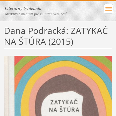
Literárny týždenník
Atraktívne médium pre kultúrnu verejnosť
Dana Podracká: ZATYKAČ
NA ŠTÚRA (2015)