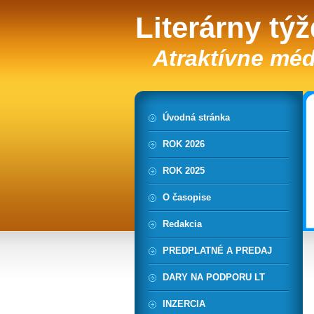
Literárny tý
Atraktívne méd
Úvodná stránka
ROK 2026
ROK 2025
O časopise
Redakcia
PREDPLATNÉ A PREDAJ
DARY NA PODPORU LT
INZERCIA