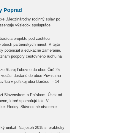
ky Poprad
axe „Medzinárodný rodinný splav po
ezentuje výsledok spolupráce
radícia projektu pod záštitou
 oboch partnerských miest. V tejto
cký potenciál a edukačné zameranie.
význam podpory cestovného ruchu na
e zo Starej Ľubovne do obce Čirč 25
a vodáci dostanú do obce Piwniczna
avŕšia v poľskej obci Barčice – 14
edzi Slovenskom a Poľskom. Úsek od
ene, ktoré spomaľujú tok. V
ej Floridy. Slávnostné otvorenie
ý unikát. Na jeseň 2018 si prakticky