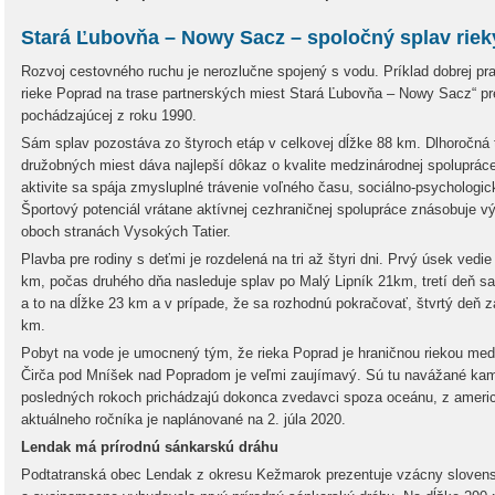
Stará Ľubovňa – Nowy Sacz – spoločný splav rie
Rozvoj cestovného ruchu je nerozlučne spojený s vodu. Príklad dobrej pr
rieke Poprad na trase partnerských miest Stará Ľubovňa – Nowy Sacz“ pr
pochádzajúcej z roku 1990.
Sám splav pozostáva zo štyroch etáp v celkovej dĺžke 88 km. Dlhoročná t
družobných miest dáva najlepší dôkaz o kvalite medzinárodnej spolupráce
aktivite sa spája zmysluplné trávenie voľného času, sociálno-psychologi
Športový potenciál vrátane aktívnej cezhraničnej spolupráce znásobuje 
oboch stranách Vysokých Tatier.
Plavba pre rodiny s deťmi je rozdelená na tri až štyri dni. Prvý úsek vedi
km, počas druhého dňa nasleduje splav po Malý Lipník 21km, tretí deň s
a to na dĺžke 23 km a v prípade, že sa rozhodnú pokračovať, štvrtý deň z
km.
Pobyt na vode je umocnený tým, že rieka Poprad je hraničnou riekou m
Čirča pod Mníšek nad Popradom je veľmi zaujímavý. Sú tu navážané kam
posledných rokoch prichádzajú dokonca zvedavci spoza oceánu, z americk
aktuálneho ročníka je naplánované na 2. júla 2020.
Lendak má prírodnú sánkarskú dráhu
Podtatranská obec Lendak z okresu Kežmarok prezentuje vzácny slovensk