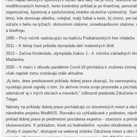
modifikovaných formách, tento konkrétny príklad je po finančnej, personál
organizačnej, športovej a spoločenskej stránke skutočne výnimočný. Sam
letnú, kde dominuje atletika, volejbal, malý futbal a tenis, b) zimnú, pre ta
súťaže v behu na lyžiach, obrovskom slalome, snowboardovom slalome, c
a bowlingu.
1995 – Prvý ročník nadväzujúci na tradíciu Podtatranských hier mládeže.
2011 – K letnej časti pribúda olympiáda detí materských škôl.
2013 – Začína Kinderiáda, olympiáda žiakov 1.- 4. ročníka základných šk
Maďarska.
2020 – V marci z dôvodu pandémie Covid-19 prichádza k zrušeniu zimnej č
však napriek tomu zostávajú stále aktuálne.
„Aj tieto, dnes predstavené príklady dobrej praxe ukazujú, že samosprávy
vysielajú jasné signály o tom, že aktívne tvoria svoje prostredie a prichá
udomácniť aj v iných obciach a mestách,“ zdôraznil predseda Združenia m
Tréger.
Námety na príklady dobrej praxe pochádzajú zo slovenských miest a obcí a
národného projektu ModMUS. Rovnako sú vyhľadávané z podnetov, návrho
príklad dobrej praxe je predmetom posúdenia expertov - starostov a prim
skúsenosťami. K príkladom, ktoré sú hodnotiteľmi vysoko ohodnotené, 
„Kroky k úspechu“
, dostupné na webovej stránke Združenia miest a obcí 