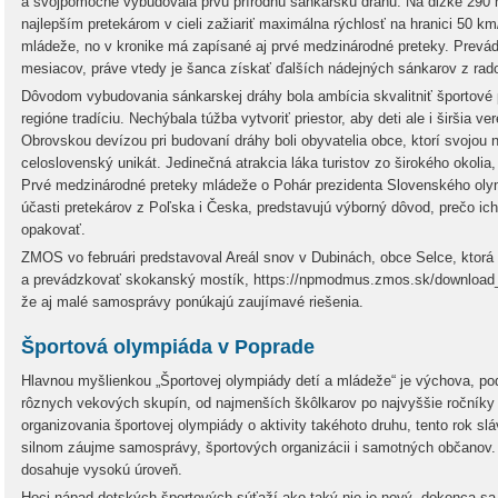
a svojpomocne vybudovala prvú prírodnú sánkarskú dráhu. Na dĺžke 290 
najlepším pretekárom v cieli zažiariť maximálna rýchlosť na hranici 50 km/
mládeže, no v kronike má zapísané aj prvé medzinárodné preteky. Prev
mesiacov, práve vtedy je šanca získať ďalších nádejných sánkarov z rad
Dôvodom vybudovania sánkarskej dráhy bola ambícia skvalitniť športové
regióne tradíciu. Nechýbala túžba vytvoriť priestor, aby deti ale i širšia ver
Obrovskou devízou pri budovaní dráhy boli obyvatelia obce, ktorí svojou 
celoslovenský unikát. Jedinečná atrakcia láka turistov zo širokého okolia,
Prvé medzinárodné preteky mládeže o Pohár prezidenta Slovenského oly
účasti pretekárov z Poľska i Česka, predstavujú výborný dôvod, prečo ich
opakovať.
ZMOS vo februári predstavoval Areál snov v Dubinách, obce Selce, ktor
a prevádzkovať skokanský mostík, https://npmodmus.zmos.sk/download_f
že aj malé samosprávy ponúkajú zaujímavé riešenia.
Športová olympiáda v Poprade
Hlavnou myšlienkou „Športovej olympiády detí a mládeže“ je výchova, pod
rôznych vekových skupín, od najmenších škôlkarov po najvyššie ročníky 
organizovania športovej olympiády o aktivity takéhoto druhu, tento rok slá
silnom záujme samosprávy, športových organizácii i samotných občanov
dosahuje vysokú úroveň.
Hoci nápad detských športových súťaží ako taký nie je nový, dokonca s