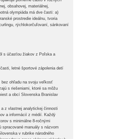
nej, obsahovej, materiálnej,
otná olympiáda má dve časti: a)
transké prostredie ideálnu, tvoria
urlingu, rýchlokorčuľovaní, sánkovaní
ôl s účasťou žiakov z Poľska a
asti, letné športové zápolenia detí
, bez ohľadu na svoju veľkosť
dzajú s riešeniami, ktoré sa môžu
iest a obcí Slovenska Branislav
 z vlastnej analytickej činnosti
v a informácií z médií. Každý
átorov s minimálne 8-ročnými
sú spracované manuály s názvom
Slovenska v rubrike národného