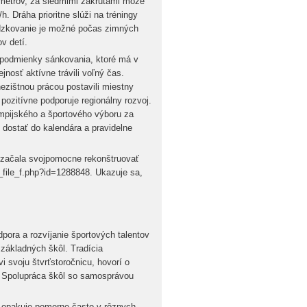
metrov, za siedmimi zákrutami môže
h. Dráha prioritne slúži na tréningy
ádzkovanie je možné počas zimných
ov detí.
 podmienky sánkovania, ktoré má v
ejnosť aktívne trávili voľný čas.
nezištnou prácou postavili miestny
 pozitívne podporuje regionálny rozvoj.
mpijského a športového výboru za
 dostať do kalendára a pravidelne
á začala svojpomocne rekonštruovať
ile_f.php?id=1288848. Ukazuje sa,
pora a rozvíjanie športových talentov
základných škôl. Tradícia
vi svoju štvrťstoročnicu, hovorí o
. Spolupráca škôl so samosprávou
a opakuje pomerne často v rôznych