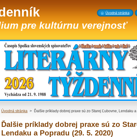
ždenník
Úvodná stránka
ium pre kultúrnu verejnosť
Úvodná stránka
>
Ďalšie príklady dobrej praxe sú zo Starej Ľubovne, Lendaku a
Ďalšie príklady dobrej praxe sú zo Sta
Lendaku a Popradu (29. 5. 2020)