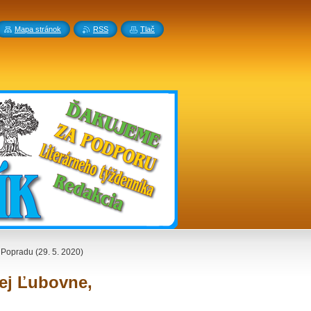
Mapa stránok
RSS
Tlač
 Popradu (29. 5. 2020)
rej Ľubovne,