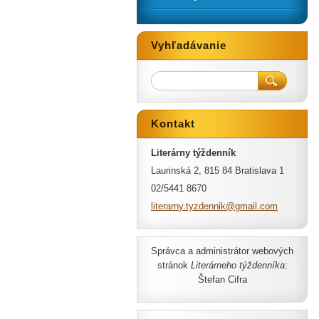
Vyhľadávanie
Kontakt
Literárny týždenník
Laurinská 2, 815 84 Bratislava 1
02/5441 8670
literarn
y.tyzden
nik@gmai
l.com
Správca a administrátor webových
stránok
Literárneho týždenníka
:
Štefan Cifra