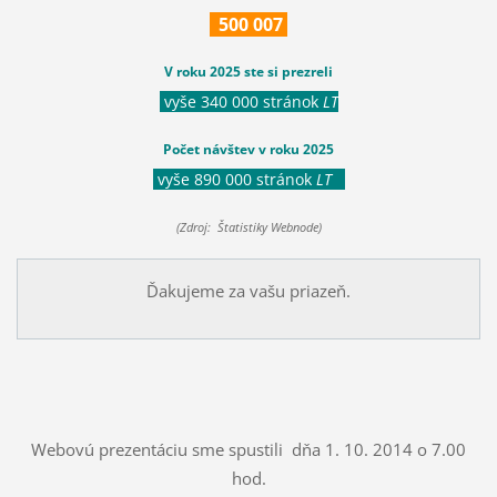
500
007
V roku 2025 ste si prezreli
vyše 340 000 stránok
LT
Počet návštev v roku 2025
vyše 890 000 stránok
LT
(Zdroj: Štatistiky Webnode)
Ďakujeme za vašu priazeň.
Webovú prezentáciu sme spustili dňa 1. 10. 2014 o 7.00
hod.