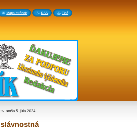
Mapa stránok
RSS
Tlač
 sv. omša 5. júla 2024
 slávnostná