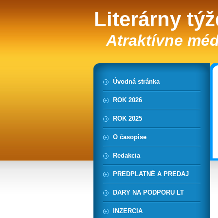
Literárny tý
Atraktívne méd
Úvodná stránka
ROK 2026
ROK 2025
O časopise
Redakcia
PREDPLATNÉ A PREDAJ
DARY NA PODPORU LT
INZERCIA