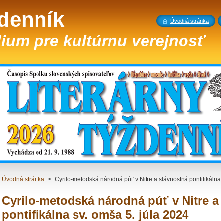
ždenník
Úvodná stránka
ium pre kultúrnu verejnosť
Úvodná stránka
>
Cyrilo-metodská národná púť v Nitre a slávnostná pontifikálna
Cyrilo-metodská národná púť v Nitre a
pontifikálna sv. omša 5. júla 2024