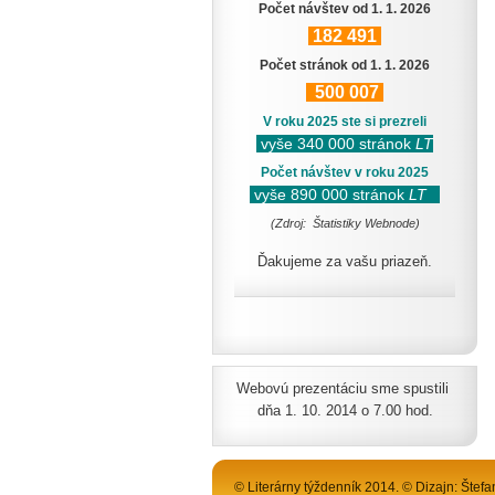
Počet návštev od 1. 1. 2026
182
491
Počet stránok od 1. 1. 2026
500
007
V roku 2025 ste si prezreli
vyše 340 000 stránok
LT
Počet návštev v roku 2025
vyše 890 000 stránok
LT
(Zdroj: Štatistiky Webnode)
Ďakujeme za vašu priazeň.
Webovú prezentáciu sme spustili
dňa 1. 10. 2014 o 7.00 hod.
© Literárny týždenník 2014. © Dizajn: Štefa