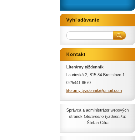
Vyhľadávanie
Kontakt
Literárny týždenník
Laurinská 2, 815 84 Bratislava 1
02/5441 8670
literarn
y.tyzden
nik@gmai
l.com
Správca a administrátor webových
stránok
Literárneho týždenníka
:
Štefan Cifra