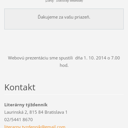
(Zdroj: Štatistiky Webnode)
Ďakujeme za vašu priazeň.
Webovú prezentáciu sme spustili dňa 1. 10. 2014 o 7.00
hod.
Kontakt
Literárny týždenník
Laurinská 2, 815 84 Bratislava 1
02/5441 8670
literarn
y.tyzden
nik@gmai
l.com