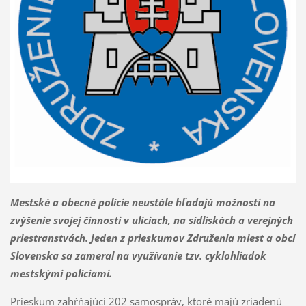
Mestské a obecné polície neustále hľadajú možnosti na
zvýšenie svojej činnosti v uliciach, na sídliskách a verejných
priestranstvách. Jeden z prieskumov Združenia miest a obcí
Slovenska sa zameral na využívanie tzv. cyklohliadok
mestskými políciami.
Prieskum zahŕňajúci 202 samospráv, ktoré majú zriadenú