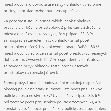
miest a obcí ako dôvod zrušenia cyklohliadok uviedlo iné
príčiny, napríklad rozhodnutie zastupiteľstva.
Za pozornosť stojí aj prínos cyklohliadok z hľadiska
prevencie a riešenia priestupkov. Z prieskumu Združenia
miest a obcí Slovenska vyplýva, že v prípade 33, 3 %
samospráv sa zavedením cyklohliadok znížil počet
priestupkov riešených v blokovom konaní. Ďalších 50 %
miest a obcí uviedlo, že sa znížil počet priestupkov riešených
dohovorom. Zvyšných 16, 7 % respondentov konštatovalo,
že zavedením cyklohliadok zostal počet riešených
priestupkov na rovnakej úrovni.
Samosprávy, ktoré sú zriaďovateľmi mestskej, respektíve
obecnej polície na otázku: „Navýšili ste počet príslušníkov
polície za ostatné štyri roky? Uviedli, že v prípade 30, 6 %
bol zvýšený počet príslušníkov polície a zvyšných 69, 4 %
konštatovalo, že počet príslušníkov polície zostal bez zmien.