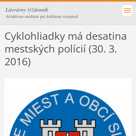
Literárny týždenník
Atraktívne médium pre kultúrnu verejnosť
Cyklohliadky má desatina
mestských polícií (30. 3.
2016)