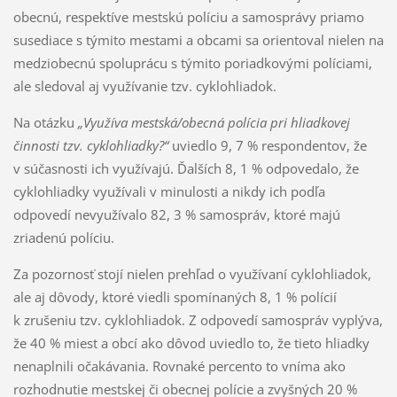
obecnú, respektíve mestskú políciu a samosprávy priamo
susediace s týmito mestami a obcami sa orientoval nielen na
medziobecnú spoluprácu s týmito poriadkovými políciami,
ale sledoval aj využívanie tzv. cyklohliadok.
Na otázku
„Využíva mestská/obecná polícia pri hliadkovej
činnosti tzv. cyklohliadky?“
uviedlo 9, 7 % respondentov, že
v súčasnosti ich využívajú. Ďalších 8, 1 % odpovedalo, že
cyklohliadky využívali v minulosti a nikdy ich podľa
odpovedí nevyužívalo 82, 3 % samospráv, ktoré majú
zriadenú políciu.
Za pozornosť stojí nielen prehľad o využívaní cyklohliadok,
ale aj dôvody, ktoré viedli spomínaných 8, 1 % polícií
k zrušeniu tzv. cyklohliadok. Z odpovedí samospráv vyplýva,
že 40 % miest a obcí ako dôvod uviedlo to, že tieto hliadky
nenaplnili očakávania. Rovnaké percento to vníma ako
rozhodnutie mestskej či obecnej polície a zvyšných 20 %