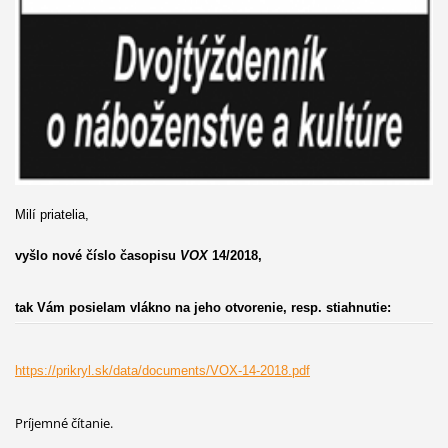
Milí priatelia,
vyšlo nové číslo časopisu
VOX
14/2018,
tak Vám posielam vlákno na jeho otvorenie, resp. stiahnutie:
https://prikryl.sk/data/documents/VOX-14-2018.pdf
Príjemné čítanie.