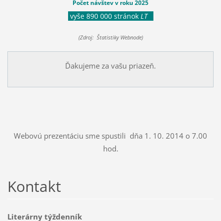
Počet návštev v roku 2025
vyše 890 000 stránok
LT
(Zdroj: Štatistiky Webnode)
Ďakujeme za vašu priazeň.
Webovú prezentáciu sme spustili dňa 1. 10. 2014 o 7.00
hod.
Kontakt
Literárny týždenník