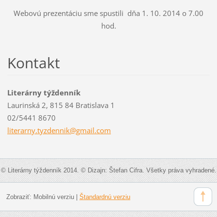
Webovú prezentáciu sme spustili dňa 1. 10. 2014 o 7.00
hod.
Kontakt
Literárny týždenník
Laurinská 2, 815 84 Bratislava 1
02/5441 8670
literarn
y.tyzden
nik@gmai
l.com
© Literárny týždenník 2014. © Dizajn: Štefan Cifra. Všetky práva vyhradené.
Zobraziť:
Mobilnú verziu
|
Štandardnú verziu