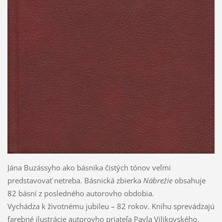
Jána Buzássyho ako básnika čistých tónov veľmi
predstavovať netreba. Básnická zbierka
Nábrežie
obsahuje
82 básní z posledného autorovho obdobia.
Vychádza k životnému jubileu – 82 rokov. Knihu sprevádzajú
farebné ilustrácie autorovho priateľa Pavla Vilikovského,