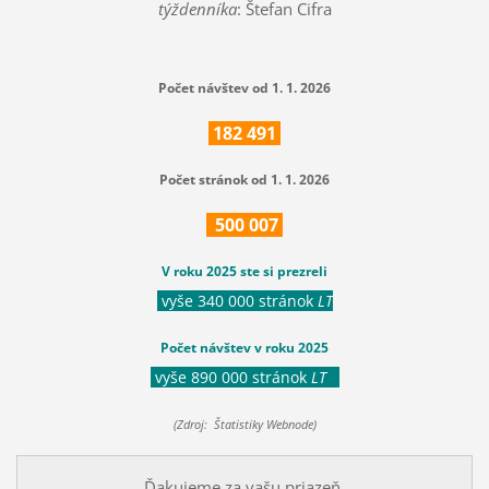
týždenníka
: Štefan Cifra
Počet návštev od 1. 1. 2026
182
491
Počet stránok od 1. 1. 2026
500
007
V roku 2025 ste si prezreli
vyše 340 000 stránok
LT
Počet návštev v roku 2025
vyše 890 000 stránok
LT
(Zdroj: Štatistiky Webnode)
Ďakujeme za vašu priazeň.