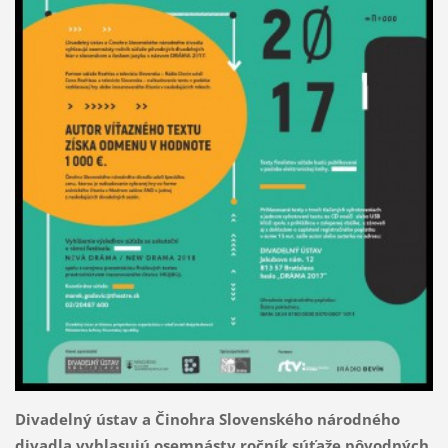
Divadelný ústav a Činohra Slovenského národného
divadla vyhlasujú osemnásty ročník súťaže pôvodných