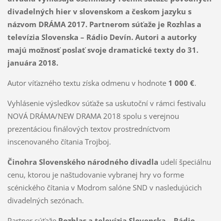
divadelných hier v slovenskom a českom jazyku s
názvom DRÁMA 2017.
Partnerom súťaže je Rozhlas a
televízia Slovenska – Rádio Devín.
Autori a autorky
majú možnosť poslať svoje dramatické texty do 31.
januára 2018.
Autor víťazného textu získa odmenu v hodnote
1 000 €
.
Vyhlásenie výsledkov súťaže sa uskutoční v rámci festivalu
NOVÁ DRÁMA/NEW DRAMA 2018 spolu s verejnou
prezentáciou finálových textov prostredníctvom
inscenovaného čítania Trojboj.
Činohra Slovenského národného divadla
udelí špeciálnu
cenu, ktorou je naštudovanie vybranej hry vo forme
scénického čítania v Modrom salóne SND v nasledujúcich
divadelných sezónach.
Partner súťaže
Rozhlas a televízia Slovenska – Rádio