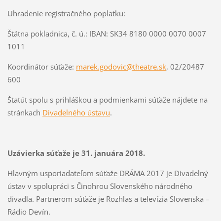
Uhradenie registračného poplatku:
Štátna pokladnica, č. ú.: IBAN: SK34 8180 0000 0070 0007
1011
Koordinátor súťaže:
marek.godovic@theatre.sk
, 02/20487
600
Štatút spolu s prihláškou a podmienkami súťaže nájdete na
stránkach
Divadelného ústavu
.
Uzávierka súťaže je 31. januára 2018.
Hlavným usporiadateľom súťaže DRÁMA 2017 je Divadelný
ústav v spolupráci s Činohrou Slovenského národného
divadla. Partnerom súťaže je Rozhlas a televízia Slovenska –
Rádio Devín.