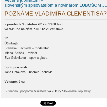
Večer s jubilnatom –
slovenským spisovateľom a novinárom ĽUBOŠOM 
POZNÁME VLADIMÍRA CLEMENTISA?
v pondelok 9. októbra 2017 o 19.00 hod.
vo V-klube na Nám. SNP 12 v Bratislave
.
***
Účinkujú:
Stanislav Bachleda – moderátor
Michal Spišák – režisér
Eva Golovková – spev a gitara
Spolupracovali:
Jana Liptáková, Ľubomír Čechovič
Vstupné:
5 eur
S finačnou podporou Ministerstva kultúry Slovenskej republiky