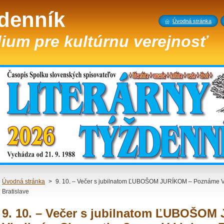
ždenník
Úvodná stránka
ium pre kultúrnu verejnosť
Úvodná stránka
>
9. 10. – Večer s jubilnatom ĽUBOŠOM JURÍKOM – Poznáme Vl
Bratislave
9. 10. – Večer s jubilnatom ĽUBOŠO