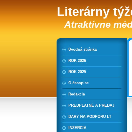
Literárny tý
Atraktívne méd
Úvodná stránka
ROK 2026
ROK 2025
O časopise
Redakcia
PREDPLATNÉ A PREDAJ
DARY NA PODPORU LT
INZERCIA