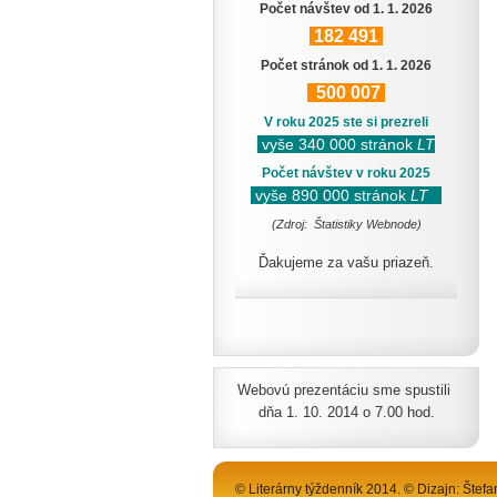
Počet návštev od 1. 1. 2026
182
491
Počet stránok od 1. 1. 2026
500
007
V roku 2025 ste si prezreli
vyše 340 000 stránok
LT
Počet návštev v roku 2025
vyše 890 000 stránok
LT
(Zdroj: Štatistiky Webnode)
Ďakujeme za vašu priazeň.
Webovú prezentáciu sme spustili
dňa 1. 10. 2014 o 7.00 hod.
© Literárny týždenník 2014. © Dizajn: Štefa