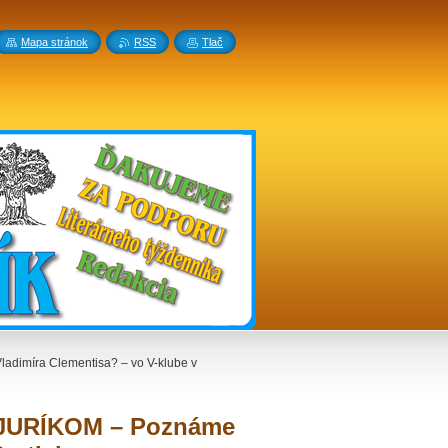
Mapa stránok
RSS
Tlač
adimíra Clementisa? – vo V-klube v
M JURÍKOM – Poznáme