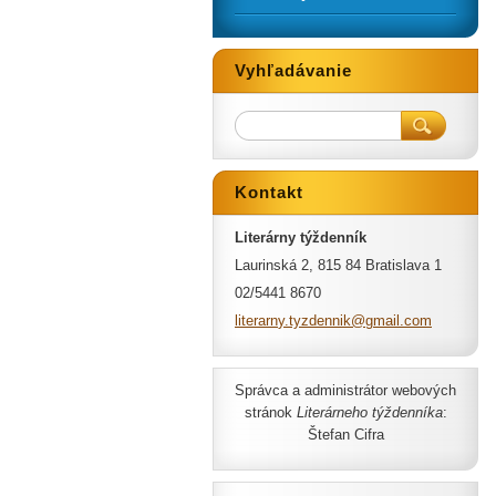
Vyhľadávanie
Kontakt
Literárny týždenník
Laurinská 2, 815 84 Bratislava 1
02/5441 8670
literarn
y.tyzden
nik@gmai
l.com
Správca a administrátor webových
stránok
Literárneho týždenníka
:
Štefan Cifra