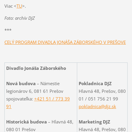
Viac <
TU
>.
Foto: archív DJZ
***
CELÝ PROGRAM DIVADLA JONÁŠA ZÁBORSKÉHO V PREŠOVE
Divadlo Jonáša Záborského
Nová budova
– Námestie
Pokladnica DJZ
legionárov 6, 081 61 Prešov
Hlavná 48, Prešov, 080
spojovateľka:
+421 51 / 773 39
01 / 051 756 21 99
91
pokladnica@djz.sk
Historická budova
– Hlavná 48,
Marketing DJZ
080 01 Prešov
Hlavná 48, Prešov, 080