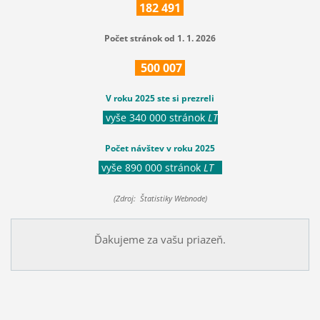
182
491
Počet stránok od 1. 1. 2026
500
007
V roku 2025 ste si prezreli
vyše 340 000 stránok
LT
Počet návštev v roku 2025
vyše 890 000 stránok
LT
(Zdroj: Štatistiky Webnode)
Ďakujeme za vašu priazeň.