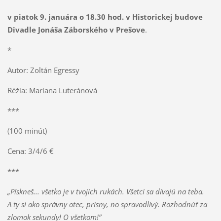
v piatok 9. januára o 18.30 hod. v Historickej budove
Divadle Jonáša Záborského v Prešove
.
*
Autor: Zoltán Egressy
Réžia: Mariana Luteránová
***
(100 minút)
Cena: 3/4/6 €
***
„Pískneš... všetko je v tvojich rukách. Všetci sa dívajú na teba.
A ty si ako správny otec, prísny, no spravodlivý. Rozhodnúť za
zlomok sekundy! O všetkom!”