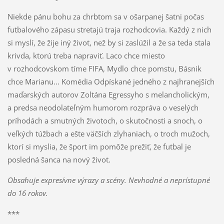
Niekde pánu bohu za chrbtom sa v ošarpanej šatni počas
futbalového zápasu stretajú traja rozhodcovia. Každý z nich
si myslí, že žije iný život, než by si zaslúžil a že sa teda stala
krivda, ktorú treba napraviť. Laco chce miesto
v rozhodcovskom tíme FIFA, Mydlo chce pomstu, Básnik
chce Marianu... Komédia Odpískané jedného z najhranejších
maďarských autorov Zoltána Egressyho s melancholickým,
a predsa neodolateľným humorom rozpráva o veselých
príhodách a smutných životoch, o skutočnosti a snoch, o
veľkých túžbach a ešte väčších zlyhaniach, o troch mužoch,
ktorí si myslia, že šport im pomôže prežiť, že futbal je
posledná šanca na nový život.
Obsahuje expresívne výrazy a scény. Nevhodné a neprístupné
do 16 rokov.
***