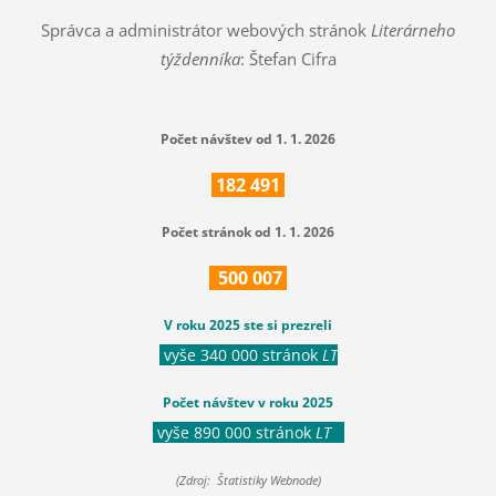
Správca a administrátor webových stránok
Literárneho
týždenníka
: Štefan Cifra
Počet návštev od 1. 1. 2026
182
491
Počet stránok od 1. 1. 2026
500
007
V roku 2025 ste si prezreli
vyše 340 000 stránok
LT
Počet návštev v roku 2025
vyše 890 000 stránok
LT
(Zdroj: Štatistiky Webnode)