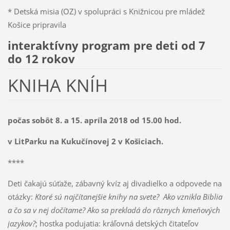
* Detská misia (OZ) v spolupráci s Knižnicou pre mládež
Košice pripravila
interaktívny program pre deti od 7
do 12 rokov
KNIHA KNÍH
počas sobôt 8. a 15. apríla 2018 od 15.00 hod.
v LitParku na Kukučínovej 2 v Košiciach.
****
Deti čakajú súťaže, zábavný kvíz aj divadielko a odpovede na
otázky:
Ktoré sú najčítanejšie knihy na svete? Ako vznikla Biblia
a čo sa v nej dočítame? Ako sa prekladá do rôznych kmeňových
jazykov?
; hostka podujatia: kráľovná detských čitateľov