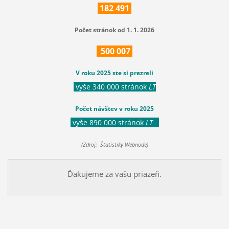
182
491
Počet stránok od 1. 1. 2026
500
007
V roku 2025 ste si prezreli
vyše 340 000 stránok
LT
Počet návštev v roku 2025
vyše 890 000 stránok
LT
(Zdroj: Štatistiky Webnode)
Ďakujeme za vašu priazeň.