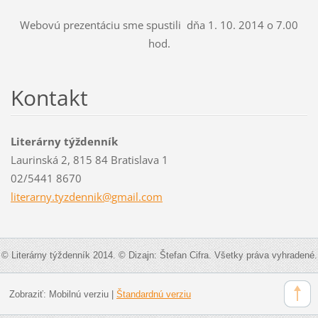
Webovú prezentáciu sme spustili dňa 1. 10. 2014 o 7.00
hod.
Kontakt
Literárny týždenník
Laurinská 2, 815 84 Bratislava 1
02/5441 8670
literarn
y.tyzden
nik@gmai
l.com
© Literárny týždenník 2014. © Dizajn: Štefan Cifra. Všetky práva vyhradené.
Zobraziť:
Mobilnú verziu
|
Štandardnú verziu